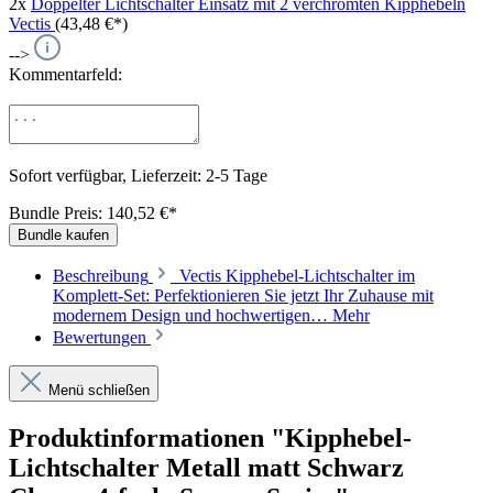
2x
Doppelter Lichtschalter Einsatz mit 2 verchromten Kipphebeln
Vectis
(43,48 €*)
-->
Kommentarfeld:
Sofort verfügbar, Lieferzeit: 2-5 Tage
Bundle Preis: 140,52 €
*
Bundle kaufen
Beschreibung
Vectis Kipphebel-Lichtschalter im
Komplett-Set: Perfektionieren Sie jetzt Ihr Zuhause mit
modernem Design und hochwertigen…
Mehr
Bewertungen
Menü schließen
Produktinformationen "Kipphebel-
Lichtschalter Metall matt Schwarz