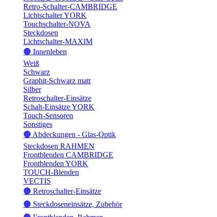
Retro-Schalter-CAMBRIDGE
Lichtschalter YORK
Touchschalter-NOVA
Steckdosen
Lichtschalter-MAXIM
🟤 Innenleben
Weiß
Schwarz
Graphit-Schwarz matt
Silber
Retroschalter-Einsätze
Schalt-Einsätze YORK
Touch-Sensoren
Sonstiges
🟤 Abdeckungen - Glas-Optik
Steckdosen RAHMEN
Frontblenden CAMBRIDGE
Frontblenden YORK
TOUCH-Blenden
VECTIS
🟤 Retroschalter-Einsätze
🟤 Steckdoseneinsätze, Zubehör