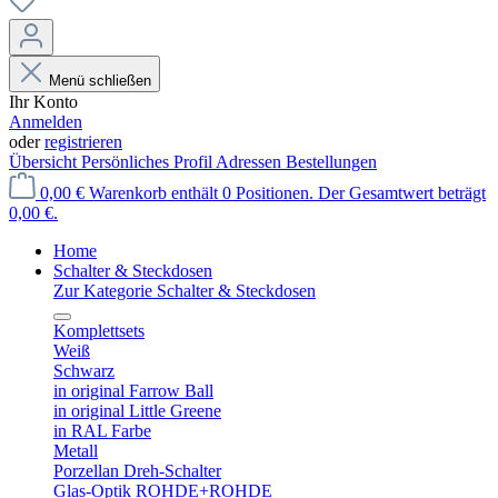
Menü schließen
Ihr Konto
Anmelden
oder
registrieren
Übersicht
Persönliches Profil
Adressen
Bestellungen
0,00 €
Warenkorb enthält 0 Positionen. Der Gesamtwert beträgt
0,00 €.
Home
Schalter & Steckdosen
Zur Kategorie Schalter & Steckdosen
Komplettsets
Weiß
Schwarz
in original Farrow Ball
in original Little Greene
in RAL Farbe
Metall
Porzellan Dreh-Schalter
Glas-Optik ROHDE+ROHDE