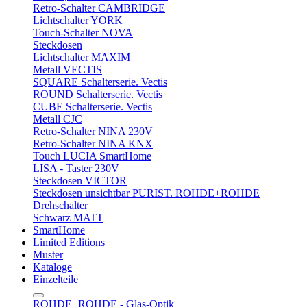
Retro-Schalter CAMBRIDGE
Lichtschalter YORK
Touch-Schalter NOVA
Steckdosen
Lichtschalter MAXIM
Metall VECTIS
SQUARE Schalterserie. Vectis
ROUND Schalterserie. Vectis
CUBE Schalterserie. Vectis
Metall CJC
Retro-Schalter NINA 230V
Retro-Schalter NINA KNX
Touch LUCIA SmartHome
LISA - Taster 230V
Steckdosen VICTOR
Steckdosen unsichtbar PURIST. ROHDE+ROHDE
Drehschalter
Schwarz MATT
SmartHome
Limited Editions
Muster
Kataloge
Einzelteile
ROHDE+ROHDE - Glas-Optik