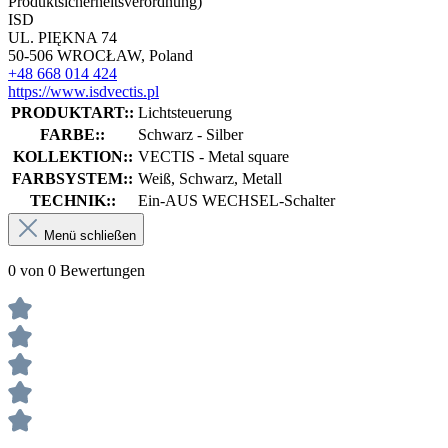
Produktsicherheitsverordnung)
ISD
UL. PIĘKNA 74
50-506 WROCŁAW, Poland
+48 668 014 424
https://www.isdvectis.pl
PRODUKTART::
Lichtsteuerung
FARBE::
Schwarz - Silber
KOLLEKTION::
VECTIS - Metal square
FARBSYSTEM::
Weiß, Schwarz, Metall
TECHNIK::
Ein-AUS WECHSEL-Schalter
Menü schließen
0 von 0 Bewertungen