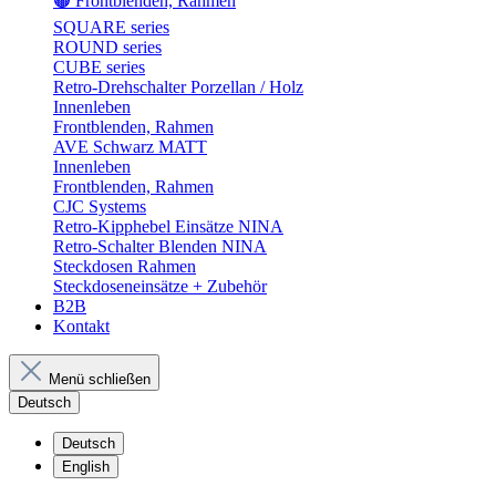
🟤 Frontblenden, Rahmen
SQUARE series
ROUND series
CUBE series
Retro-Drehschalter Porzellan / Holz
Innenleben
Frontblenden, Rahmen
AVE Schwarz MATT
Innenleben
Frontblenden, Rahmen
CJC Systems
Retro-Kipphebel Einsätze NINA
Retro-Schalter Blenden NINA
Steckdosen Rahmen
Steckdoseneinsätze + Zubehör
B2B
Kontakt
Menü schließen
Deutsch
Deutsch
English