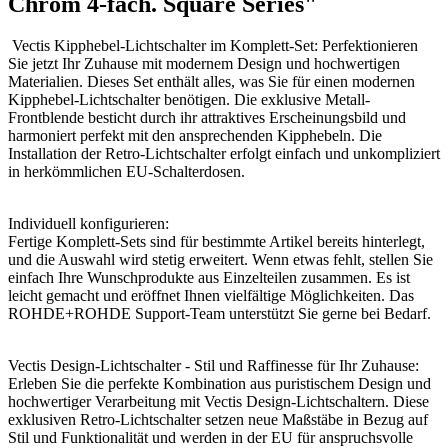
Chrom 4-fach. Square Series"
Vectis Kipphebel-Lichtschalter im Komplett-Set: Perfektionieren
Sie jetzt Ihr Zuhause mit modernem Design und hochwertigen
Materialien. Dieses Set enthält alles, was Sie für einen modernen
Kipphebel-Lichtschalter benötigen. Die exklusive Metall-
Frontblende besticht durch ihr attraktives Erscheinungsbild und
harmoniert perfekt mit den ansprechenden Kipphebeln. Die
Installation der Retro-Lichtschalter erfolgt einfach und unkompliziert
in herkömmlichen EU-Schalterdosen.
Individuell konfigurieren:
Fertige Komplett-Sets sind für bestimmte Artikel bereits hinterlegt,
und die Auswahl wird stetig erweitert. Wenn etwas fehlt, stellen Sie
einfach Ihre Wunschprodukte aus Einzelteilen zusammen. Es ist
leicht gemacht und eröffnet Ihnen vielfältige Möglichkeiten. Das
ROHDE+ROHDE Support-Team unterstützt Sie gerne bei Bedarf.
Vectis Design-Lichtschalter - Stil und Raffinesse für Ihr Zuhause:
Erleben Sie die perfekte Kombination aus puristischem Design und
hochwertiger Verarbeitung mit Vectis Design-Lichtschaltern. Diese
exklusiven Retro-Lichtschalter setzen neue Maßstäbe in Bezug auf
Stil und Funktionalität und werden in der EU für anspruchsvolle