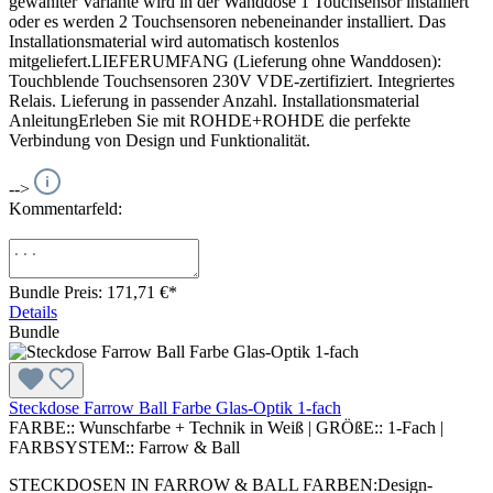
gewählter Variante wird in der Wanddose 1 Touchsensor installiert
oder es werden 2 Touchsensoren nebeneinander installiert. Das
Installationsmaterial wird automatisch kostenlos
mitgeliefert.LIEFERUMFANG (Lieferung ohne Wanddosen):
Touchblende Touchsensoren 230V VDE-zertifiziert. Integriertes
Relais. Lieferung in passender Anzahl. Installationsmaterial
AnleitungErleben Sie mit ROHDE+ROHDE die perfekte
Verbindung von Design und Funktionalität.
-->
Kommentarfeld:
Bundle Preis: 171,71 €
*
Details
Bundle
Steckdose Farrow Ball Farbe Glas-Optik 1-fach
FARBE::
Wunschfarbe + Technik in Weiß
|
GRÖßE::
1-Fach
|
FARBSYSTEM::
Farrow & Ball
STECKDOSEN IN FARROW & BALL FARBEN:Design-