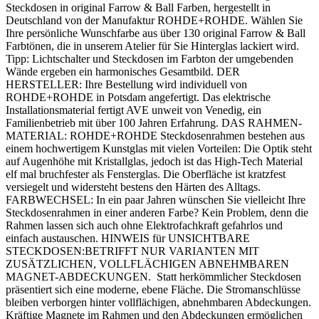
Steckdosen in original Farrow & Ball Farben, hergestellt in
Deutschland von der Manufaktur ROHDE+ROHDE. Wählen Sie
Ihre persönliche Wunschfarbe aus über 130 original Farrow & Ball
Farbtönen, die in unserem Atelier für Sie Hinterglas lackiert wird.
Tipp: Lichtschalter und Steckdosen im Farbton der umgebenden
Wände ergeben ein harmonisches Gesamtbild. DER
HERSTELLER: Ihre Bestellung wird individuell von
ROHDE+ROHDE in Potsdam angefertigt. Das elektrische
Installationsmaterial fertigt AVE unweit von Venedig, ein
Familienbetrieb mit über 100 Jahren Erfahrung. DAS RAHMEN-
MATERIAL: ROHDE+ROHDE Steckdosenrahmen bestehen aus
einem hochwertigem Kunstglas mit vielen Vorteilen: Die Optik steht
auf Augenhöhe mit Kristallglas, jedoch ist das High-Tech Material
elf mal bruchfester als Fensterglas. Die Oberfläche ist kratzfest
versiegelt und widersteht bestens den Härten des Alltags.
FARBWECHSEL: In ein paar Jahren wünschen Sie vielleicht Ihre
Steckdosenrahmen in einer anderen Farbe? Kein Problem, denn die
Rahmen lassen sich auch ohne Elektrofachkraft gefahrlos und
einfach austauschen. HINWEIS für UNSICHTBARE
STECKDOSEN:BETRIFFT NUR VARIANTEN MIT
ZUSÄTZLICHEN, VOLLFLÄCHIGEN ABNEHMBAREN
MAGNET-ABDECKUNGEN. Statt herkömmlicher Steckdosen
präsentiert sich eine moderne, ebene Fläche. Die Stromanschlüsse
bleiben verborgen hinter vollflächigen, abnehmbaren Abdeckungen.
Kräftige Magnete im Rahmen und den Abdeckungen ermöglichen