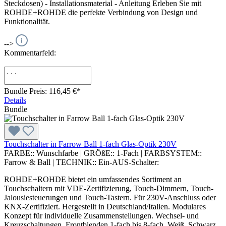
Steckdosen) - Installationsmaterial - Anleitung Erleben Sie mit
ROHDE+ROHDE die perfekte Verbindung von Design und
Funktionalität.
-->
Kommentarfeld:
Bundle Preis: 116,45 €
*
Details
Bundle
Touchschalter in Farrow Ball 1-fach Glas-Optik 230V
FARBE::
Wunschfarbe
|
GRÖßE::
1-Fach
|
FARBSYSTEM::
Farrow & Ball
|
TECHNIK::
Ein-AUS-Schalter:
ROHDE+ROHDE bietet ein umfassendes Sortiment an
Touchschaltern mit VDE-Zertifizierung, Touch-Dimmern, Touch-
Jalousiesteuerungen und Touch-Tastern. Für 230V-Anschluss oder
KNX-Zertifiziert. Hergestellt in Deutschland/Italien. Modulares
Konzept für individuelle Zusammenstellungen. Wechsel- und
Kreuzschaltungen. Frontblenden 1-fach bis 8-fach. Weiß, Schwarz