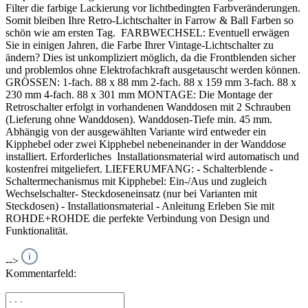
Filter die farbige Lackierung vor lichtbedingten Farbveränderungen.
Somit bleiben Ihre Retro-Lichtschalter in Farrow & Ball Farben so
schön wie am ersten Tag. FARBWECHSEL: Eventuell erwägen
Sie in einigen Jahren, die Farbe Ihrer Vintage-Lichtschalter zu
ändern? Dies ist unkompliziert möglich, da die Frontblenden sicher
und problemlos ohne Elektrofachkraft ausgetauscht werden können.
GRÖSSEN: 1-fach. 88 x 88 mm 2-fach. 88 x 159 mm 3-fach. 88 x
230 mm 4-fach. 88 x 301 mm MONTAGE: Die Montage der
Retroschalter erfolgt in vorhandenen Wanddosen mit 2 Schrauben
(Lieferung ohne Wanddosen). Wanddosen-Tiefe min. 45 mm.
Abhängig von der ausgewählten Variante wird entweder ein
Kipphebel oder zwei Kipphebel nebeneinander in der Wanddose
installiert. Erforderliches Installationsmaterial wird automatisch und
kostenfrei mitgeliefert. LIEFERUMFANG: - Schalterblende -
Schaltermechanismus mit Kipphebel: Ein-/Aus und zugleich
Wechselschalter- Steckdoseneinsatz (nur bei Varianten mit
Steckdosen) - Installationsmaterial - Anleitung Erleben Sie mit
ROHDE+ROHDE die perfekte Verbindung von Design und
Funktionalität.
-->
Kommentarfeld: