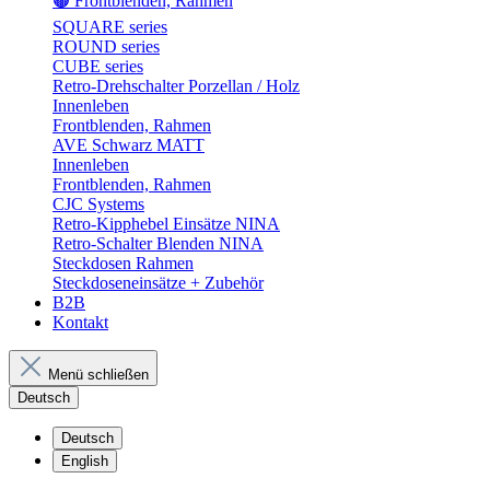
🟤 Frontblenden, Rahmen
SQUARE series
ROUND series
CUBE series
Retro-Drehschalter Porzellan / Holz
Innenleben
Frontblenden, Rahmen
AVE Schwarz MATT
Innenleben
Frontblenden, Rahmen
CJC Systems
Retro-Kipphebel Einsätze NINA
Retro-Schalter Blenden NINA
Steckdosen Rahmen
Steckdoseneinsätze + Zubehör
B2B
Kontakt
Menü schließen
Deutsch
Deutsch
English