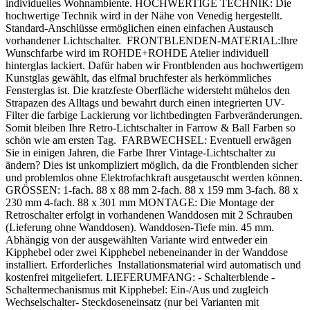
individuelles Wohnambiente. HOCHWERTIGE TECHNIK: Die
hochwertige Technik wird in der Nähe von Venedig hergestellt.
Standard-Anschlüsse ermöglichen einen einfachen Austausch
vorhandener Lichtschalter. FRONTBLENDEN-MATERIAL:Ihre
Wunschfarbe wird im ROHDE+ROHDE Atelier individuell
hinterglas lackiert. Dafür haben wir Frontblenden aus hochwertigem
Kunstglas gewählt, das elfmal bruchfester als herkömmliches
Fensterglas ist. Die kratzfeste Oberfläche widersteht mühelos den
Strapazen des Alltags und bewahrt durch einen integrierten UV-
Filter die farbige Lackierung vor lichtbedingten Farbveränderungen.
Somit bleiben Ihre Retro-Lichtschalter in Farrow & Ball Farben so
schön wie am ersten Tag. FARBWECHSEL: Eventuell erwägen
Sie in einigen Jahren, die Farbe Ihrer Vintage-Lichtschalter zu
ändern? Dies ist unkompliziert möglich, da die Frontblenden sicher
und problemlos ohne Elektrofachkraft ausgetauscht werden können.
GRÖSSEN: 1-fach. 88 x 88 mm 2-fach. 88 x 159 mm 3-fach. 88 x
230 mm 4-fach. 88 x 301 mm MONTAGE: Die Montage der
Retroschalter erfolgt in vorhandenen Wanddosen mit 2 Schrauben
(Lieferung ohne Wanddosen). Wanddosen-Tiefe min. 45 mm.
Abhängig von der ausgewählten Variante wird entweder ein
Kipphebel oder zwei Kipphebel nebeneinander in der Wanddose
installiert. Erforderliches Installationsmaterial wird automatisch und
kostenfrei mitgeliefert. LIEFERUMFANG: - Schalterblende -
Schaltermechanismus mit Kipphebel: Ein-/Aus und zugleich
Wechselschalter- Steckdoseneinsatz (nur bei Varianten mit