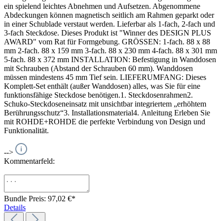
ein spielend leichtes Abnehmen und Aufsetzen. Abgenommene
Abdeckungen können magnetisch seitlich am Rahmen geparkt oder
in einer Schublade verstaut werden. Lieferbar als 1-fach, 2-fach und
3-fach Steckdose. Dieses Produkt ist "Winner des DESIGN PLUS
AWARD" vom Rat für Formgebung. GRÖSSEN: 1-fach. 88 x 88
mm 2-fach. 88 x 159 mm 3-fach. 88 x 230 mm 4-fach. 88 x 301 mm
5-fach. 88 x 372 mm INSTALLATION: Befestigung in Wanddosen
mit Schrauben (Abstand der Schrauben 60 mm). Wanddosen
müssen mindestens 45 mm Tief sein. LIEFERUMFANG: Dieses
Komplett-Set enthält (außer Wanddosen) alles, was Sie für eine
funktionsfähige Steckdose benötigen.1. Steckdosenrahmen2.
Schuko-Steckdoseneinsatz mit unsichtbar integriertem „erhöhtem
Berührungsschutz“3. Installationsmaterial4. Anleitung Erleben Sie
mit ROHDE+ROHDE die perfekte Verbindung von Design und
Funktionalität.
-->
Kommentarfeld:
Bundle Preis: 97,02 €
*
Details