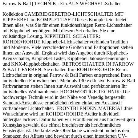
Farrow & Ball
|
TECHNIK::
Ein-AUS WECHSEL-Schalter
Kollektion CAMBRIDGERETRO-LICHTSCHALTER MIT
KIPPHEBEL im KOMPLETT-SET.Dieses Komplett-Set bietet
Ihnen alles, was Sie für einen funktionsfähigen Retro-Lichtschalter
mit Kipphebel benötigen. Mit diesem Set erhalten Sie eine
vollständige Lösung. KIPPHEBEL-SCHALTER:
ROHDE+ROHDE Kipphebel-Lichtschalter verbinden Tradition
und Moderne. Viele verschiedene Größen und Farboptionen stehen
Ihnen zur Auswahl. Ergänzt wird das Angebot durch Kipphebel-
Kreuzschalter, Kipphebel-Taster, Kipphebel-Jalousiesteuerungen
und KNX-Kipphebelschalter. RETROSCHALTER IN FARROW
& BALL FARBEN: Sie erhalten Ihre ROHDE+ROHDE Retro-
Lichtschalter in original Farrow & Ball Farben entsprechend Ihren
individuellen Farbwünschen. Mehr als 130 exklusive Farrow & Ball
Farbvarianten stehen Ihnen zur Auswahl und perfektionieren Ihr
individuelles Wohnambiente. HOCHWERTIGE TECHNIK: Die
hochwertige Technik wird in der Nähe von Venedig hergestellt.
Standard-Anschlüsse ermöglichen einen einfachen Austausch
vorhandener Lichtschalter. FRONTBLENDEN-MATERIAL:Ihre
Wunschfarbe wird im ROHDE+ROHDE Atelier individuell
hinterglas lackiert. Dafür haben wir Frontblenden aus hochwertigem
Kunstglas gewählt, das elfmal bruchfester als herkömmliches
Fensterglas ist. Die kratzfeste Oberfläche widersteht mühelos den
Strapazen des Alltags und bewahrt durch einen integrierten UV-