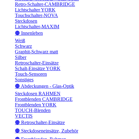
Retro-Schalter-CAMBRIDGE
Lichtschalter YORK
Touchschalter-NOVA
Steckdosen
Lichtschalter-MAXIM
🟤 Innenleben
Weiß
Schwarz
Graphit-Schwarz matt
Silber
Retroschalter-Einsätze
Schalt-Einsätze YORK
Touch-Sensoren
Sonstiges
🟤 Abdeckungen - Glas-Optik
Steckdosen RAHMEN
Frontblenden CAMBRIDGE
Frontblenden YORK
TOUCH-Blenden
VECTIS
🟤 Retroschalter-Einsätze
🟤 Steckdoseneinsätze, Zubehör