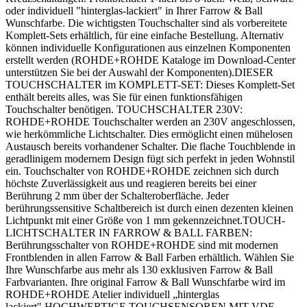
oder individuell "hinterglas-lackiert" in Ihrer Farrow & Ball
Wunschfarbe. Die wichtigsten Touchschalter sind als vorbereitete
Komplett-Sets erhältlich, für eine einfache Bestellung. Alternativ
können individuelle Konfigurationen aus einzelnen Komponenten
erstellt werden (ROHDE+ROHDE Kataloge im Download-Center
unterstützen Sie bei der Auswahl der Komponenten).DIESER
TOUCHSCHALTER im KOMPLETT-SET: Dieses Komplett-Set
enthält bereits alles, was Sie für einen funktionsfähigen
Touchschalter benötigen. TOUCHSCHALTER 230V:
ROHDE+ROHDE Touchschalter werden an 230V angeschlossen,
wie herkömmliche Lichtschalter. Dies ermöglicht einen mühelosen
Austausch bereits vorhandener Schalter. Die flache Touchblende in
geradlinigem modernem Design fügt sich perfekt in jeden Wohnstil
ein. Touchschalter von ROHDE+ROHDE zeichnen sich durch
höchste Zuverlässigkeit aus und reagieren bereits bei einer
Berührung 2 mm über der Schalteroberfläche. Jeder
berührungssensitive Schaltbereich ist durch einen dezenten kleinen
Lichtpunkt mit einer Größe von 1 mm gekennzeichnet.TOUCH-
LICHTSCHALTER IN FARROW & BALL FARBEN:
Berührungsschalter von ROHDE+ROHDE sind mit modernen
Frontblenden in allen Farrow & Ball Farben erhältlich. Wählen Sie
Ihre Wunschfarbe aus mehr als 130 exklusiven Farrow & Ball
Farbvarianten. Ihre original Farrow & Ball Wunschfarbe wird im
ROHDE+ROHDE Atelier individuell „hinterglas
lackiert".HOCHWERTIGE TOUCHSENSOREN MIT VDE-