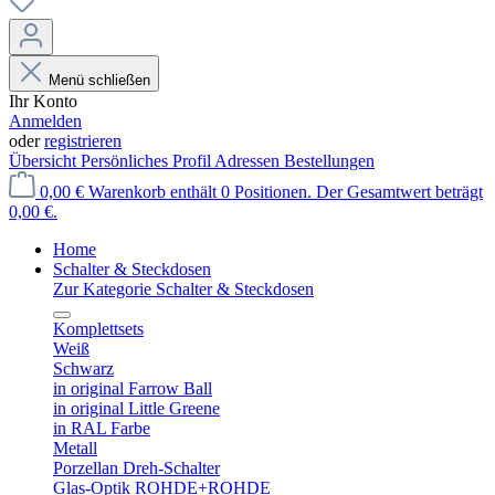
Menü schließen
Ihr Konto
Anmelden
oder
registrieren
Übersicht
Persönliches Profil
Adressen
Bestellungen
0,00 €
Warenkorb enthält 0 Positionen. Der Gesamtwert beträgt
0,00 €.
Home
Schalter & Steckdosen
Zur Kategorie Schalter & Steckdosen
Komplettsets
Weiß
Schwarz
in original Farrow Ball
in original Little Greene
in RAL Farbe
Metall
Porzellan Dreh-Schalter
Glas-Optik ROHDE+ROHDE