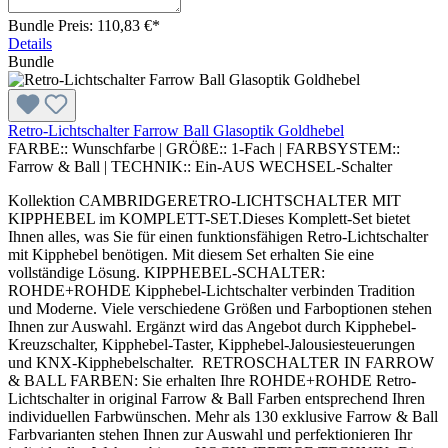
Bundle Preis: 110,83 €
*
Details
Bundle
Retro-Lichtschalter Farrow Ball Glasoptik Goldhebel
FARBE::
Wunschfarbe
|
GRÖßE::
1-Fach
|
FARBSYSTEM::
Farrow & Ball
|
TECHNIK::
Ein-AUS WECHSEL-Schalter
Kollektion CAMBRIDGERETRO-LICHTSCHALTER MIT
KIPPHEBEL im KOMPLETT-SET.Dieses Komplett-Set bietet
Ihnen alles, was Sie für einen funktionsfähigen Retro-Lichtschalter
mit Kipphebel benötigen. Mit diesem Set erhalten Sie eine
vollständige Lösung. KIPPHEBEL-SCHALTER:
ROHDE+ROHDE Kipphebel-Lichtschalter verbinden Tradition
und Moderne. Viele verschiedene Größen und Farboptionen stehen
Ihnen zur Auswahl. Ergänzt wird das Angebot durch Kipphebel-
Kreuzschalter, Kipphebel-Taster, Kipphebel-Jalousiesteuerungen
und KNX-Kipphebelschalter. RETROSCHALTER IN FARROW
& BALL FARBEN: Sie erhalten Ihre ROHDE+ROHDE Retro-
Lichtschalter in original Farrow & Ball Farben entsprechend Ihren
individuellen Farbwünschen. Mehr als 130 exklusive Farrow & Ball
Farbvarianten stehen Ihnen zur Auswahl und perfektionieren Ihr