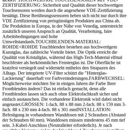
ZERTIFIZIERUNG: Sicherheit und Qualität dieser hochwertigen
Touchsensoren werden durch die angesehene VDE-Zertifizierung
bestätigt. Diese Berührungssensoren heben sich nicht nur durch ihre
VDE Zertifizierung von preisgünstigen Produkten aus China ab.
Die Produktion in Europa, in der Nähe von Venedig, unterstreicht
zusätzlich unseren Anspruch an Qualität, Verarbeitung, faire
Arbeitsbedingungen und hohe
Umweltstandards.TOUCHBLENDEN-MATERIAL:
ROHDE+ROHDE Touchblenden bestehen aus hochwertigem
Kunstglas, das zahlreiche Vorteile bietet. Die Optik erreicht die
Qualität von Kristallglas, während das High-Tech-Material elfmal
bruchfester als herkömmliches Fensterglas ist. Die Oberfläche ist
kratzfest versiegelt und widersteht mühelos den Strapazen des
Alltags. Der integrierte UV-Filter schützt die "Hinterglas-
Lackierung" dauerhaft vor Farbveränderungen.FARBWECHSEL:
Möglicherweise möchten Sie in einigen Jahren die Farbe Ihrer
Frontblenden ändern? Das ist einfach gemacht, denn alle
Frontblenden lassen sich auch ohne Elektrofachkraft sicher und
einfach austauschen. Die vorhandene Elektronik wird dabei nicht
angetastet.GRÖSSEN: 1-fach. 88 x 88 mm 2-fach. 88 x 159 mm 3-
fach. 88 x 230 mm 4-fach. 88 x 301 mmINSTALLATION:
Befestigung in vorhandenen Wanddosen mit 2 Schrauben (Abstand
der Schrauben 60 mm). Wanddosen müssen mindestens 45 mm tief
sein. 3-Kabel-Anschluss (Neutralleiter erforderlich). Je nach