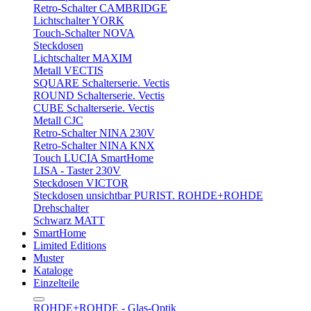
Retro-Schalter CAMBRIDGE
Lichtschalter YORK
Touch-Schalter NOVA
Steckdosen
Lichtschalter MAXIM
Metall VECTIS
SQUARE Schalterserie. Vectis
ROUND Schalterserie. Vectis
CUBE Schalterserie. Vectis
Metall CJC
Retro-Schalter NINA 230V
Retro-Schalter NINA KNX
Touch LUCIA SmartHome
LISA - Taster 230V
Steckdosen VICTOR
Steckdosen unsichtbar PURIST. ROHDE+ROHDE
Drehschalter
Schwarz MATT
SmartHome
Limited Editions
Muster
Kataloge
Einzelteile
ROHDE+ROHDE - Glas-Optik