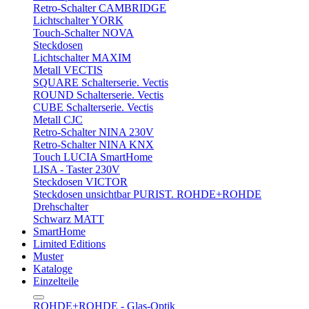
Retro-Schalter CAMBRIDGE
Lichtschalter YORK
Touch-Schalter NOVA
Steckdosen
Lichtschalter MAXIM
Metall VECTIS
SQUARE Schalterserie. Vectis
ROUND Schalterserie. Vectis
CUBE Schalterserie. Vectis
Metall CJC
Retro-Schalter NINA 230V
Retro-Schalter NINA KNX
Touch LUCIA SmartHome
LISA - Taster 230V
Steckdosen VICTOR
Steckdosen unsichtbar PURIST. ROHDE+ROHDE
Drehschalter
Schwarz MATT
SmartHome
Limited Editions
Muster
Kataloge
Einzelteile
ROHDE+ROHDE - Glas-Optik