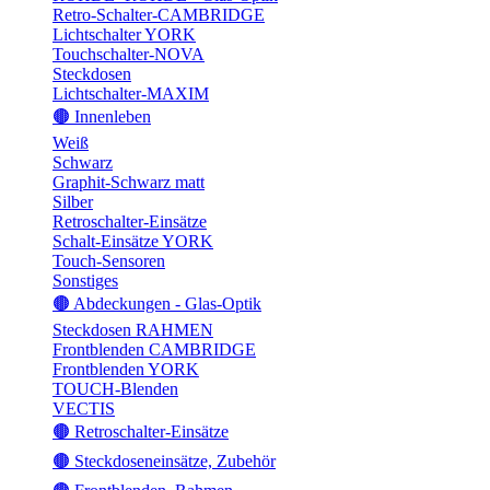
Retro-Schalter-CAMBRIDGE
Lichtschalter YORK
Touchschalter-NOVA
Steckdosen
Lichtschalter-MAXIM
🟤 Innenleben
Weiß
Schwarz
Graphit-Schwarz matt
Silber
Retroschalter-Einsätze
Schalt-Einsätze YORK
Touch-Sensoren
Sonstiges
🟤 Abdeckungen - Glas-Optik
Steckdosen RAHMEN
Frontblenden CAMBRIDGE
Frontblenden YORK
TOUCH-Blenden
VECTIS
🟤 Retroschalter-Einsätze
🟤 Steckdoseneinsätze, Zubehör