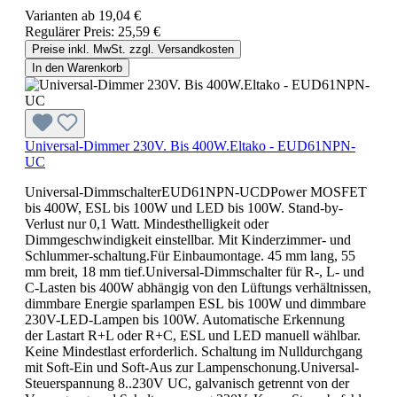
Varianten ab
19,04 €
Regulärer Preis:
25,59 €
Preise inkl. MwSt. zzgl. Versandkosten
In den Warenkorb
Universal-Dimmer 230V. Bis 400W.Eltako - EUD61NPN-
UC
Universal-DimmschalterEUD61NPN-UCDPower MOSFET
bis 400W, ESL bis 100W und LED bis 100W. Stand-by-
Verlust nur 0,1 Watt. Mindesthelligkeit oder
Dimmgeschwindigkeit einstellbar. Mit Kinderzimmer- und
Schlummer-schaltung.Für Einbaumontage. 45 mm lang, 55
mm breit, 18 mm tief.Universal-Dimmschalter für R-, L- und
C-Lasten bis 400W abhängig von den Lüftungs verhältnissen,
dimmbare Energie sparlampen ESL bis 100W und dimmbare
230V-LED-Lampen bis 100W. Automatische Erkennung
der Lastart R+L oder R+C, ESL und LED manuell wählbar.
Keine Mindestlast erforderlich. Schaltung im Nulldurchgang
mit Soft-Ein und Soft-Aus zur Lampenschonung.Universal-
Steuerspannung 8..230V UC, galvanisch getrennt von der