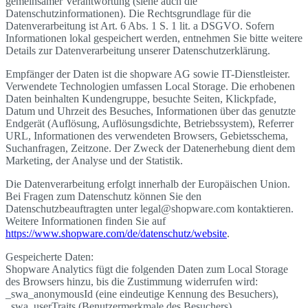
gemeinsamer Verantwortung (siehe auch die
Datenschutzinformationen). Die Rechtsgrundlage für die
Datenverarbeitung ist Art. 6 Abs. 1 S. 1 lit. a DSGVO. Sofern
Informationen lokal gespeichert werden, entnehmen Sie bitte weitere
Details zur Datenverarbeitung unserer Datenschutzerklärung.
Empfänger der Daten ist die shopware AG sowie IT-Dienstleister.
Verwendete Technologien umfassen Local Storage. Die erhobenen
Daten beinhalten Kundengruppe, besuchte Seiten, Klickpfade,
Datum und Uhrzeit des Besuches, Informationen über das genutzte
Endgerät (Auflösung, Auflösungsdichte, Betriebssystem), Referrer
URL, Informationen des verwendeten Browsers, Gebietsschema,
Suchanfragen, Zeitzone. Der Zweck der Datenerhebung dient dem
Marketing, der Analyse und der Statistik.
Die Datenverarbeitung erfolgt innerhalb der Europäischen Union.
Bei Fragen zum Datenschutz können Sie den
Datenschutzbeauftragten unter legal@shopware.com kontaktieren.
Weitere Informationen finden Sie auf
https://www.shopware.com/de/datenschutz/website
.
Gespeicherte Daten:
Shopware Analytics fügt die folgenden Daten zum Local Storage
des Browsers hinzu, bis die Zustimmung widerrufen wird:
_swa_anonymousId (eine eindeutige Kennung des Besuchers),
_swa_userTraits (Benutzermerkmale des Besuchers).