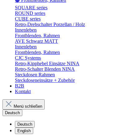
🟤 Frontblenden, Rahmen
SQUARE series
ROUND series
CUBE series
Retro-Drehschalter Porzellan / Holz
Innenleben
Frontblenden, Rahmen
AVE Schwarz MATT
Innenleben
Frontblenden, Rahmen
CJC Systems
Retro-Kipphebel Einsätze NINA
Retro-Schalter Blenden NINA
Steckdosen Rahmen
Steckdoseneinsätze + Zubehör
B2B
Kontakt
Menü schließen
Deutsch
Deutsch
English