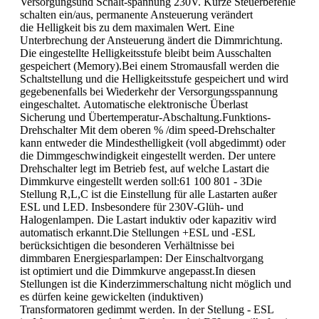
Versorgungsund Schalt-spannung 230V. Kurze Steuerbefehle
schalten ein/aus, permanente Ansteuerung verändert
die Helligkeit bis zu dem maximalen Wert. Eine
Unterbrechung der Ansteuerung ändert die Dimmrichtung.
Die eingestellte Helligkeitsstufe bleibt beim Ausschalten
gespeichert (Memory).Bei einem Stromausfall werden die
Schaltstellung und die Helligkeitsstufe gespeichert und wird
gegebenenfalls bei Wiederkehr der Versorgungsspannung
eingeschaltet. Automatische elektronische Überlast
Sicherung und Übertemperatur-Abschaltung.Funktions-
Drehschalter Mit dem oberen % /dim speed-Drehschalter
kann entweder die Mindesthelligkeit (voll abgedimmt) oder
die Dimmgeschwindigkeit eingestellt werden. Der untere
Drehschalter legt im Betrieb fest, auf welche Lastart die
Dimmkurve eingestellt werden soll:61 100 801 - 3Die
Stellung R,L,C ist die Einstellung für alle Lastarten außer
ESL und LED. Insbesondere für 230V-Glüh- und
Halogenlampen. Die Lastart induktiv oder kapazitiv wird
automatisch erkannt.Die Stellungen +ESL und -ESL
berücksichtigen die besonderen Verhältnisse bei
dimmbaren Energiesparlampen: Der Einschaltvorgang
ist optimiert und die Dimmkurve angepasst.In diesen
Stellungen ist die Kinderzimmerschaltung nicht möglich und
es dürfen keine gewickelten (induktiven)
Transformatoren gedimmt werden. In der Stellung - ESL