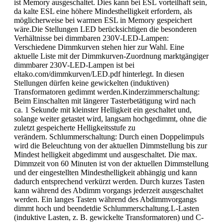
ist Memory ausgeschaltet. Dies kann bei ESL vorteilhaft sein,
da kalte ESL eine höhere Mindesthelligkeit erfordern, als
möglicherweise bei warmen ESL in Memory gespeichert
wäre.Die Stellungen LED berücksichtigen die besonderen
Verhältnisse bei dimmbaren 230V-LED-Lampen:
Verschiedene Dimmkurven stehen hier zur Wahl. Eine
aktuelle Liste mit der Dimmkurven-Zuordnung marktgängiger
dimmbarer 230V-LED-Lampen ist bei
eltako.com/dimmkurven/LED.pdf hinterlegt. In diesen
Stellungen dürfen keine gewickelten (induktiven)
Transformatoren gedimmt werden.Kinderzimmerschaltung:
Beim Einschalten mit längerer Tasterbetätigung wird nach
ca. 1 Sekunde mit kleinster Helligkeit ein geschaltet und,
solange weiter getastet wird, langsam hochgedimmt, ohne die
zuletzt gespeicherte Helligkeitsstufe zu
verändern. Schlummerschaltung: Durch einen Doppelimpuls
wird die Beleuchtung von der aktuellen Dimmstellung bis zur
Mindest helligkeit abgedimmt und ausgeschaltet. Die max.
Dimmzeit von 60 Minuten ist von der aktuellen Dimmstellung
und der eingestellten Mindesthelligkeit abhängig und kann
dadurch entsprechend verkürzt werden. Durch kurzes Tasten
kann während des Abdimm vorgangs jederzeit ausgeschaltet
werden. Ein langes Tasten während des Abdimmvorgangs
dimmt hoch und beendetdie Schlummerschaltung.L-Lasten
(induktive Lasten, z. B. gewickelte Transformatoren) und C-