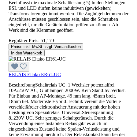
Beeinflusst die maximale Schaltleistung.5) In den Stellungen
ESL und LED dürfen keine induktiven (gewickelten)
Transformatoren gedimmt werden. Die Zugbügelklemmen der
Anschlüsse müssen geschlossen sein, also die Schrauben
eingedreht, um die Gerätefunktion prüfen zu können. Ab
Werk sind die Klemmen geöffnet.
Regulärer Preis:
51,17 €
Preise inkl. MwSt. zzgl. Versandkosten
In den Warenkorb
RELAIS Eltako ER61-UC
BeschreibungSchaltrelais UC. 1 Wechsler potenzialfrei
10A/250V AC, Glühlampen 2000W. Kein Stand-by-Verlust.
Für Einbau und AP-Montage. 45 mm lang, 45mm breit,
18mm tief. Modernste Hybrid-Technik vereint die Vorteile
verschleißfreier elektronischer Ansteuerung mit der hohen
Leistung von Spezialrelais. Universal-Steuerspannung
8..230V UC. Sehr geringes Schaltgeräusch. Durch die
Verwendung eines bistabilen Relais gibt es auch im
eingeschalteten Zustand keine Spulen-Verlustleistung und
keine Erwärmung hierdurch. Der Relaiskontakt kann bei der