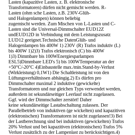
Lasten (kapazitive Lasten, z. B. elektronische
Transformatoren) dürfen nicht gemischt werden. R-
Lasten (ohm sche Lasten, z.B. 230V-Glüh-
und Halogenlampen) können beliebig
zugemischt werden. Zum Mischen von L-Lasten und C-
Lasten sind die Universal-Dimmschalter EUD12Z
undEUD12D in Verbindung mit dem Leistungszusatz
LUD12 geeignet.Technische DatenGlüh- und
Halogenlampen bis 400W 1) 230V (R) Trafos induktiv (L)
bis 400W 1)2)3) Trafos elektronisch (C) bis 400W
1)3) Dimmbare bis 100WEnergiesparlampen
ESL5)Dimmbare LED's 5) bis 100WTemperatur an der
+50°C/-20°C 4)Einbaustelle max./min.Stand-by-Verlust
(Wirkleistung) 0,1W1) Die Schaltleistung ist von den
Lüftungsverhältnissen abhängig.2) Es dürfen pro
Dimmschalter maximal 2 induktive (gewickelte)
Transformatoren und nur gleichen Typs verwendet werden,
außerdem ist sekundärseitiger Leerlauf nicht zugelassen.
Ggf. wird der Dimmschalter zerstört! Daher
keine sekundärseitige Lastabschaltung zulassen. Der
Parallelbetrieb von induktiven (ge wickelten) und kapazitiven
(elektronischen) Transformatoren ist nicht zugelassen!3) Bei
der Lastberechnung sind bei induktiven (gewickelten) Trafos
20% Verlust und bei kapazitiven (elektronischen) Trafos 5%
Verlust zusätzlich zu der Lampenlast zu berücksichtigen.4)