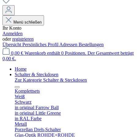
Menü schließen
Ihr Konto
Anmelden
oder
registrieren
Übersicht
Persönliches Profil
Adressen
Bestellungen
0,00 €
Warenkorb enthält 0 Positionen. Der Gesamtwert beträgt
0,00 €.
Home
Schalter & Steckdosen
Zur Kategorie Schalter & Steckdosen
Komplettsets
Weiß
Schwarz
in original Farrow Ball
in original Little Greene
in RAL Farbe
Metall
Porzellan Dreh-Schalter
Glas-Optik ROHDE+ROHDE