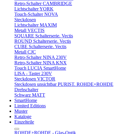
Retro-Schalter CAMBRIDGE
Lichtschalter YORK
Touch-Schalter NOVA
Steckdosen
Lichtschalter MAXIM
Metall VECTIS
SQUARE Schalterserie. Vectis
ROUND Schalterserie. Vectis
CUBE Schalterserie. Vectis
Metall CJC
Retro-Schalter NINA 230V
Retro-Schalter NINA KNX
Touch LUCIA SmartHome
LISA - Taster 230V
Steckdosen VICTOR
Steckdosen unsichtbar PURIST. ROHDE+ROHDE
Drehschalter
Schwarz MATT
SmartHome
Limited Editions
Muster
Kataloge
Einzelteile
ROHDE+ROHDE - Glas-Optik