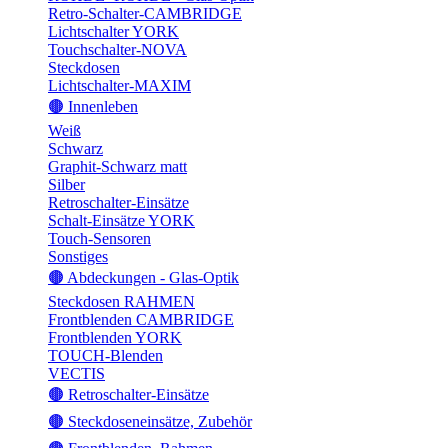
Retro-Schalter-CAMBRIDGE
Lichtschalter YORK
Touchschalter-NOVA
Steckdosen
Lichtschalter-MAXIM
🟤 Innenleben
Weiß
Schwarz
Graphit-Schwarz matt
Silber
Retroschalter-Einsätze
Schalt-Einsätze YORK
Touch-Sensoren
Sonstiges
🟤 Abdeckungen - Glas-Optik
Steckdosen RAHMEN
Frontblenden CAMBRIDGE
Frontblenden YORK
TOUCH-Blenden
VECTIS
🟤 Retroschalter-Einsätze
🟤 Steckdoseneinsätze, Zubehör