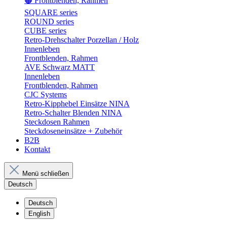
🟤 Frontblenden, Rahmen
SQUARE series
ROUND series
CUBE series
Retro-Drehschalter Porzellan / Holz
Innenleben
Frontblenden, Rahmen
AVE Schwarz MATT
Innenleben
Frontblenden, Rahmen
CJC Systems
Retro-Kipphebel Einsätze NINA
Retro-Schalter Blenden NINA
Steckdosen Rahmen
Steckdoseneinsätze + Zubehör
B2B
Kontakt
Menü schließen
Deutsch
Deutsch
English