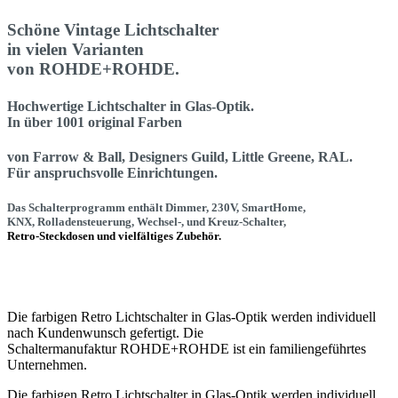
Schöne Vintage Lichtschalter
in vielen Varianten
von ROHDE+ROHDE.
Hochwertige
Lichtschalter in
Glas-Optik.
In über
1001 original Farben
von
Farrow & Ball, Designers Guild, Little Greene, RAL.
Für anspruchsvolle Einrichtungen.
Das Schalterprogramm enthält Dimmer, 230V, SmartHome,
KNX, Rolladensteuerung, Wechsel-, und Kreuz-Schalter,
Retro-Steckdosen
und
vielfältiges Zubehör
.
Die farbigen Retro Lichtschalter in Glas-Optik werden individuell
n
ach Kundenwunsch gefertigt. Die
Schaltermanufaktur
ROHDE+ROHDE ist ein familiengeführtes
Unternehmen.
Die farbigen Retro Lichtschalter in Glas-Optik werden individuell