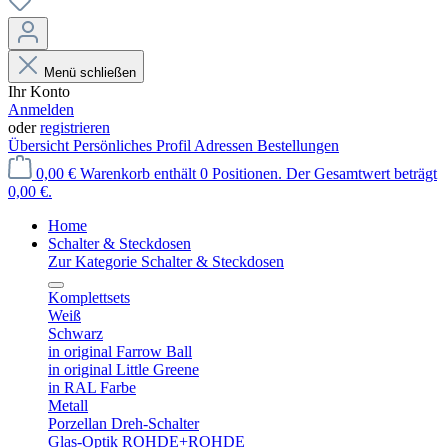
Menü schließen
Ihr Konto
Anmelden
oder
registrieren
Übersicht
Persönliches Profil
Adressen
Bestellungen
0,00 €
Warenkorb enthält 0 Positionen. Der Gesamtwert beträgt
0,00 €.
Home
Schalter & Steckdosen
Zur Kategorie Schalter & Steckdosen
Komplettsets
Weiß
Schwarz
in original Farrow Ball
in original Little Greene
in RAL Farbe
Metall
Porzellan Dreh-Schalter
Glas-Optik ROHDE+ROHDE