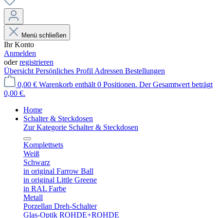
Menü schließen
Ihr Konto
Anmelden
oder
registrieren
Übersicht
Persönliches Profil
Adressen
Bestellungen
0,00 €
Warenkorb enthält 0 Positionen. Der Gesamtwert beträgt
0,00 €.
Home
Schalter & Steckdosen
Zur Kategorie Schalter & Steckdosen
Komplettsets
Weiß
Schwarz
in original Farrow Ball
in original Little Greene
in RAL Farbe
Metall
Porzellan Dreh-Schalter
Glas-Optik ROHDE+ROHDE