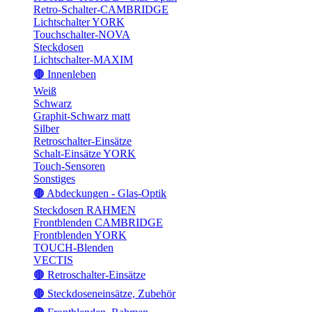
Retro-Schalter-CAMBRIDGE
Lichtschalter YORK
Touchschalter-NOVA
Steckdosen
Lichtschalter-MAXIM
🟤 Innenleben
Weiß
Schwarz
Graphit-Schwarz matt
Silber
Retroschalter-Einsätze
Schalt-Einsätze YORK
Touch-Sensoren
Sonstiges
🟤 Abdeckungen - Glas-Optik
Steckdosen RAHMEN
Frontblenden CAMBRIDGE
Frontblenden YORK
TOUCH-Blenden
VECTIS
🟤 Retroschalter-Einsätze
🟤 Steckdoseneinsätze, Zubehör