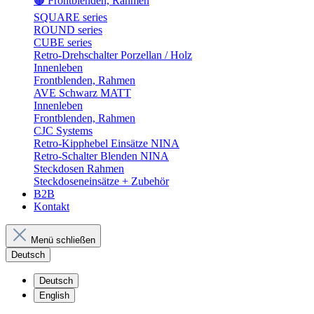
🟤 Frontblenden, Rahmen
SQUARE series
ROUND series
CUBE series
Retro-Drehschalter Porzellan / Holz
Innenleben
Frontblenden, Rahmen
AVE Schwarz MATT
Innenleben
Frontblenden, Rahmen
CJC Systems
Retro-Kipphebel Einsätze NINA
Retro-Schalter Blenden NINA
Steckdosen Rahmen
Steckdoseneinsätze + Zubehör
B2B
Kontakt
Menü schließen
Deutsch
Deutsch
English