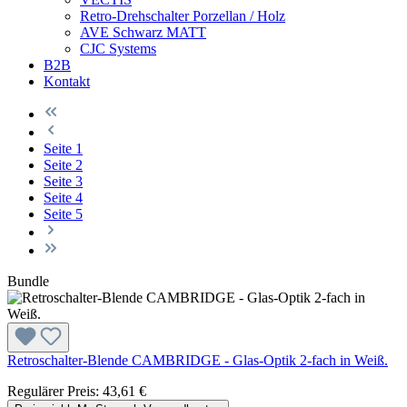
Retro-Drehschalter Porzellan / Holz
AVE Schwarz MATT
CJC Systems
B2B
Kontakt
Seite
1
Seite
2
Seite
3
Seite
4
Seite
5
Bundle
Retroschalter-Blende CAMBRIDGE - Glas-Optik 2-fach in Weiß.
Regulärer Preis:
43,61 €