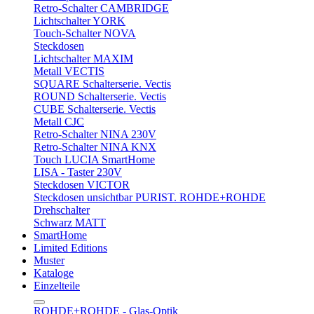
Retro-Schalter CAMBRIDGE
Lichtschalter YORK
Touch-Schalter NOVA
Steckdosen
Lichtschalter MAXIM
Metall VECTIS
SQUARE Schalterserie. Vectis
ROUND Schalterserie. Vectis
CUBE Schalterserie. Vectis
Metall CJC
Retro-Schalter NINA 230V
Retro-Schalter NINA KNX
Touch LUCIA SmartHome
LISA - Taster 230V
Steckdosen VICTOR
Steckdosen unsichtbar PURIST. ROHDE+ROHDE
Drehschalter
Schwarz MATT
SmartHome
Limited Editions
Muster
Kataloge
Einzelteile
ROHDE+ROHDE - Glas-Optik