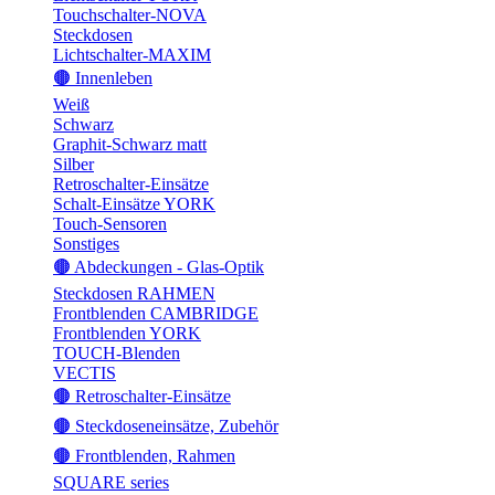
Touchschalter-NOVA
Steckdosen
Lichtschalter-MAXIM
🟤 Innenleben
Weiß
Schwarz
Graphit-Schwarz matt
Silber
Retroschalter-Einsätze
Schalt-Einsätze YORK
Touch-Sensoren
Sonstiges
🟤 Abdeckungen - Glas-Optik
Steckdosen RAHMEN
Frontblenden CAMBRIDGE
Frontblenden YORK
TOUCH-Blenden
VECTIS
🟤 Retroschalter-Einsätze
🟤 Steckdoseneinsätze, Zubehör
🟤 Frontblenden, Rahmen
SQUARE series