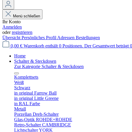
Menü schließen
Ihr Konto
Anmelden
oder
registrieren
Übersicht
Persönliches Profil
Adressen
Bestellungen
0,00 €
Warenkorb enthält 0 Positionen. Der Gesamtwert beträgt 0
Home
Schalter & Steckdosen
Zur Kategorie Schalter & Steckdosen
Komplettsets
Weiß
Schwarz
in original Farrow Ball
in original Little Greene
in RAL Farbe
Metall
Porzellan Dreh-Schalter
Glas-Optik ROHDE+ROHDE
Retro-Schalter CAMBRIDGE
Lichtschalter YORK