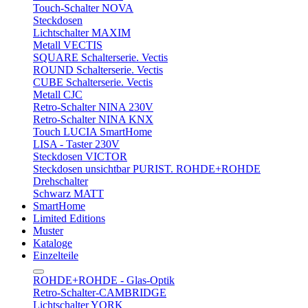
Touch-Schalter NOVA
Steckdosen
Lichtschalter MAXIM
Metall VECTIS
SQUARE Schalterserie. Vectis
ROUND Schalterserie. Vectis
CUBE Schalterserie. Vectis
Metall CJC
Retro-Schalter NINA 230V
Retro-Schalter NINA KNX
Touch LUCIA SmartHome
LISA - Taster 230V
Steckdosen VICTOR
Steckdosen unsichtbar PURIST. ROHDE+ROHDE
Drehschalter
Schwarz MATT
SmartHome
Limited Editions
Muster
Kataloge
Einzelteile
ROHDE+ROHDE - Glas-Optik
Retro-Schalter-CAMBRIDGE
Lichtschalter YORK