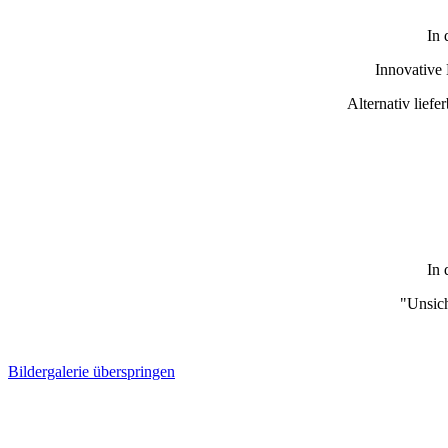
In 
Innovative
Alternativ lief
In 
"Unsich
Bildergalerie überspringen