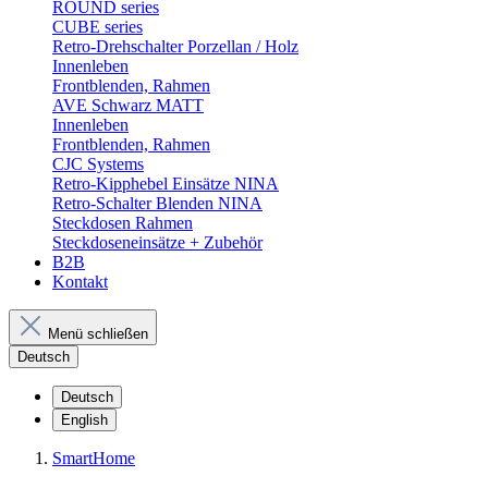
ROUND series
CUBE series
Retro-Drehschalter Porzellan / Holz
Innenleben
Frontblenden, Rahmen
AVE Schwarz MATT
Innenleben
Frontblenden, Rahmen
CJC Systems
Retro-Kipphebel Einsätze NINA
Retro-Schalter Blenden NINA
Steckdosen Rahmen
Steckdoseneinsätze + Zubehör
B2B
Kontakt
Menü schließen
Deutsch
Deutsch
English
SmartHome