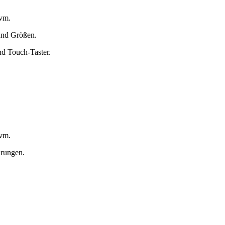
uvm.
und Größen.
nd Touch-Taster.
uvm.
hrungen.