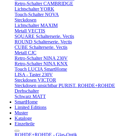
Retro-Schalter CAMBRIDGE
Lichtschalter YORK
Touch-Schalter NOVA
Steckdosen
Lichtschalter MAXIM
Metall VECTIS
SQUARE Schalterserie. Vectis
ROUND Schalterserie. Vectis
CUBE Schalterserie. Vectis
Metall CJC
Retro-Schalter NINA 230V
Retro-Schalter NINA KNX
Touch LUCIA SmartHome
LISA - Taster 230V
Steckdosen VICTOR
Steckdosen unsichtbar PURIST. ROHDE+ROHDE
Drehschalter
Schwarz MATT
SmartHome
Limited Editions
Muster
Kataloge
Einzelteile
ROHDE+ROHDE - Glas-Optik