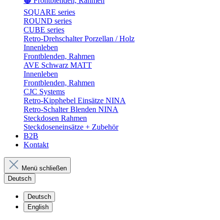
🟤 Frontblenden, Rahmen
SQUARE series
ROUND series
CUBE series
Retro-Drehschalter Porzellan / Holz
Innenleben
Frontblenden, Rahmen
AVE Schwarz MATT
Innenleben
Frontblenden, Rahmen
CJC Systems
Retro-Kipphebel Einsätze NINA
Retro-Schalter Blenden NINA
Steckdosen Rahmen
Steckdoseneinsätze + Zubehör
B2B
Kontakt
Menü schließen
Deutsch
Deutsch
English