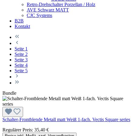
Retro-Drehschalter Porzellan / Holz
AVE Schwarz MATT
CJC Systems
B2B
Kontakt
Seite
1
Seite
2
Seite
3
Seite
4
Seite
5
Bundle
Schalter-Frontblende Metall matt Weiß 1-fach. Vectis Square series
Regulärer Preis:
35,40 €
Preise inkl. MwSt. zzgl. Versandkosten