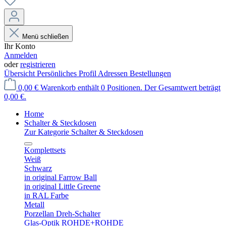
Menü schließen
Ihr Konto
Anmelden
oder
registrieren
Übersicht
Persönliches Profil
Adressen
Bestellungen
0,00 €
Warenkorb enthält 0 Positionen. Der Gesamtwert beträgt
0,00 €.
Home
Schalter & Steckdosen
Zur Kategorie Schalter & Steckdosen
Komplettsets
Weiß
Schwarz
in original Farrow Ball
in original Little Greene
in RAL Farbe
Metall
Porzellan Dreh-Schalter
Glas-Optik ROHDE+ROHDE