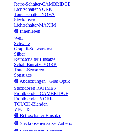
Retro-Schalter-CAMBRIDGE
Lichtschalter YORK
Touchschalter-NOVA
Steckdosen
Lichtschalter-MAXIM
🟤 Innenleben
Weiß
Schwarz
Graphit-Schwarz matt
Silber
Retroschalter-Einsätze
Schalt-Einsätze YORK
Touch-Sensoren
Sonstiges
🟤 Abdeckungen - Glas-Optik
Steckdosen RAHMEN
Frontblenden CAMBRIDGE
Frontblenden YORK
TOUCH-Blenden
VECTIS
🟤 Retroschalter-Einsätze
🟤 Steckdoseneinsätze, Zubehör