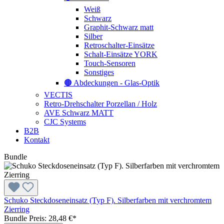
Weiß
Schwarz
Graphit-Schwarz matt
Silber
Retroschalter-Einsätze
Schalt-Einsätze YORK
Touch-Sensoren
Sonstiges
🟤 Abdeckungen - Glas-Optik
VECTIS
Retro-Drehschalter Porzellan / Holz
AVE Schwarz MATT
CJC Systems
B2B
Kontakt
Bundle
Schuko Steckdoseneinsatz (Typ F). Silberfarben mit verchromtem
Zierring
Bundle Preis: 28,48 €
*