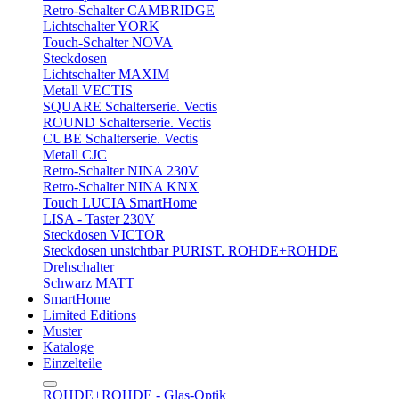
Retro-Schalter CAMBRIDGE
Lichtschalter YORK
Touch-Schalter NOVA
Steckdosen
Lichtschalter MAXIM
Metall VECTIS
SQUARE Schalterserie. Vectis
ROUND Schalterserie. Vectis
CUBE Schalterserie. Vectis
Metall CJC
Retro-Schalter NINA 230V
Retro-Schalter NINA KNX
Touch LUCIA SmartHome
LISA - Taster 230V
Steckdosen VICTOR
Steckdosen unsichtbar PURIST. ROHDE+ROHDE
Drehschalter
Schwarz MATT
SmartHome
Limited Editions
Muster
Kataloge
Einzelteile
ROHDE+ROHDE - Glas-Optik