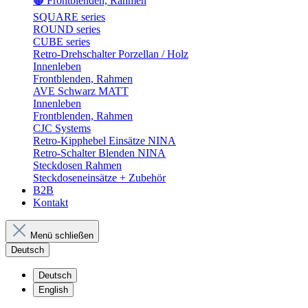
🟤 Frontblenden, Rahmen
SQUARE series
ROUND series
CUBE series
Retro-Drehschalter Porzellan / Holz
Innenleben
Frontblenden, Rahmen
AVE Schwarz MATT
Innenleben
Frontblenden, Rahmen
CJC Systems
Retro-Kipphebel Einsätze NINA
Retro-Schalter Blenden NINA
Steckdosen Rahmen
Steckdoseneinsätze + Zubehör
B2B
Kontakt
Menü schließen
Deutsch
Deutsch
English