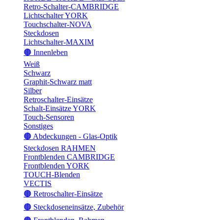
Retro-Schalter-CAMBRIDGE
Lichtschalter YORK
Touchschalter-NOVA
Steckdosen
Lichtschalter-MAXIM
🟤 Innenleben
Weiß
Schwarz
Graphit-Schwarz matt
Silber
Retroschalter-Einsätze
Schalt-Einsätze YORK
Touch-Sensoren
Sonstiges
🟤 Abdeckungen - Glas-Optik
Steckdosen RAHMEN
Frontblenden CAMBRIDGE
Frontblenden YORK
TOUCH-Blenden
VECTIS
🟤 Retroschalter-Einsätze
🟤 Steckdoseneinsätze, Zubehör