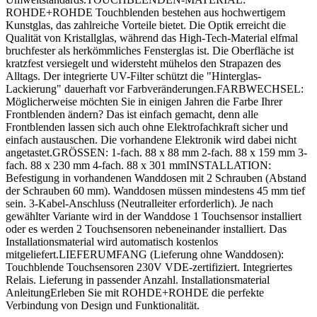
ROHDE+ROHDE Touchblenden bestehen aus hochwertigem
Kunstglas, das zahlreiche Vorteile bietet. Die Optik erreicht die
Qualität von Kristallglas, während das High-Tech-Material elfmal
bruchfester als herkömmliches Fensterglas ist. Die Oberfläche ist
kratzfest versiegelt und widersteht mühelos den Strapazen des
Alltags. Der integrierte UV-Filter schützt die "Hinterglas-
Lackierung" dauerhaft vor Farbveränderungen.FARBWECHSEL:
Möglicherweise möchten Sie in einigen Jahren die Farbe Ihrer
Frontblenden ändern? Das ist einfach gemacht, denn alle
Frontblenden lassen sich auch ohne Elektrofachkraft sicher und
einfach austauschen. Die vorhandene Elektronik wird dabei nicht
angetastet.GRÖSSEN: 1-fach. 88 x 88 mm 2-fach. 88 x 159 mm 3-
fach. 88 x 230 mm 4-fach. 88 x 301 mmINSTALLATION:
Befestigung in vorhandenen Wanddosen mit 2 Schrauben (Abstand
der Schrauben 60 mm). Wanddosen müssen mindestens 45 mm tief
sein. 3-Kabel-Anschluss (Neutralleiter erforderlich). Je nach
gewählter Variante wird in der Wanddose 1 Touchsensor installiert
oder es werden 2 Touchsensoren nebeneinander installiert. Das
Installationsmaterial wird automatisch kostenlos
mitgeliefert.LIEFERUMFANG (Lieferung ohne Wanddosen):
Touchblende Touchsensoren 230V VDE-zertifiziert. Integriertes
Relais. Lieferung in passender Anzahl. Installationsmaterial
AnleitungErleben Sie mit ROHDE+ROHDE die perfekte
Verbindung von Design und Funktionalität.