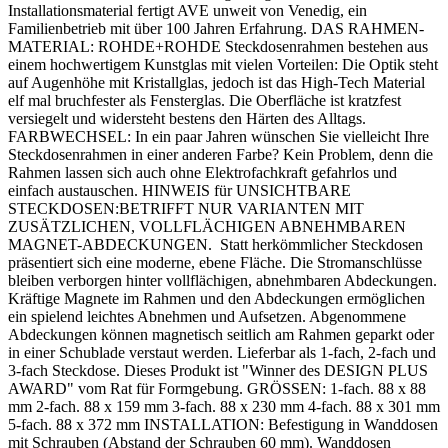
Installationsmaterial fertigt AVE unweit von Venedig, ein
Familienbetrieb mit über 100 Jahren Erfahrung. DAS RAHMEN-
MATERIAL: ROHDE+ROHDE Steckdosenrahmen bestehen aus
einem hochwertigem Kunstglas mit vielen Vorteilen: Die Optik steht
auf Augenhöhe mit Kristallglas, jedoch ist das High-Tech Material
elf mal bruchfester als Fensterglas. Die Oberfläche ist kratzfest
versiegelt und widersteht bestens den Härten des Alltags.
FARBWECHSEL: In ein paar Jahren wünschen Sie vielleicht Ihre
Steckdosenrahmen in einer anderen Farbe? Kein Problem, denn die
Rahmen lassen sich auch ohne Elektrofachkraft gefahrlos und
einfach austauschen. HINWEIS für UNSICHTBARE
STECKDOSEN:BETRIFFT NUR VARIANTEN MIT
ZUSÄTZLICHEN, VOLLFLÄCHIGEN ABNEHMBAREN
MAGNET-ABDECKUNGEN. Statt herkömmlicher Steckdosen
präsentiert sich eine moderne, ebene Fläche. Die Stromanschlüsse
bleiben verborgen hinter vollflächigen, abnehmbaren Abdeckungen.
Kräftige Magnete im Rahmen und den Abdeckungen ermöglichen
ein spielend leichtes Abnehmen und Aufsetzen. Abgenommene
Abdeckungen können magnetisch seitlich am Rahmen geparkt oder
in einer Schublade verstaut werden. Lieferbar als 1-fach, 2-fach und
3-fach Steckdose. Dieses Produkt ist "Winner des DESIGN PLUS
AWARD" vom Rat für Formgebung. GRÖSSEN: 1-fach. 88 x 88
mm 2-fach. 88 x 159 mm 3-fach. 88 x 230 mm 4-fach. 88 x 301 mm
5-fach. 88 x 372 mm INSTALLATION: Befestigung in Wanddosen
mit Schrauben (Abstand der Schrauben 60 mm). Wanddosen