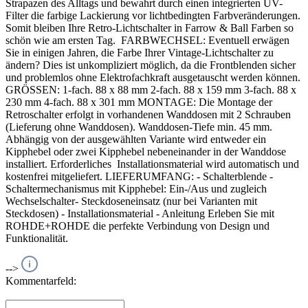
Strapazen des Alltags und bewahrt durch einen integrierten UV-
Filter die farbige Lackierung vor lichtbedingten Farbveränderungen.
Somit bleiben Ihre Retro-Lichtschalter in Farrow & Ball Farben so
schön wie am ersten Tag. FARBWECHSEL: Eventuell erwägen
Sie in einigen Jahren, die Farbe Ihrer Vintage-Lichtschalter zu
ändern? Dies ist unkompliziert möglich, da die Frontblenden sicher
und problemlos ohne Elektrofachkraft ausgetauscht werden können.
GRÖSSEN: 1-fach. 88 x 88 mm 2-fach. 88 x 159 mm 3-fach. 88 x
230 mm 4-fach. 88 x 301 mm MONTAGE: Die Montage der
Retroschalter erfolgt in vorhandenen Wanddosen mit 2 Schrauben
(Lieferung ohne Wanddosen). Wanddosen-Tiefe min. 45 mm.
Abhängig von der ausgewählten Variante wird entweder ein
Kipphebel oder zwei Kipphebel nebeneinander in der Wanddose
installiert. Erforderliches Installationsmaterial wird automatisch und
kostenfrei mitgeliefert. LIEFERUMFANG: - Schalterblende -
Schaltermechanismus mit Kipphebel: Ein-/Aus und zugleich
Wechselschalter- Steckdoseneinsatz (nur bei Varianten mit
Steckdosen) - Installationsmaterial - Anleitung Erleben Sie mit
ROHDE+ROHDE die perfekte Verbindung von Design und
Funktionalität.
-->
Kommentarfeld: