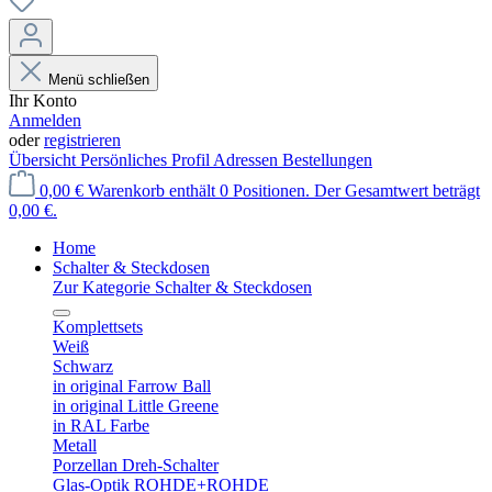
Menü schließen
Ihr Konto
Anmelden
oder
registrieren
Übersicht
Persönliches Profil
Adressen
Bestellungen
0,00 €
Warenkorb enthält 0 Positionen. Der Gesamtwert beträgt
0,00 €.
Home
Schalter & Steckdosen
Zur Kategorie Schalter & Steckdosen
Komplettsets
Weiß
Schwarz
in original Farrow Ball
in original Little Greene
in RAL Farbe
Metall
Porzellan Dreh-Schalter
Glas-Optik ROHDE+ROHDE