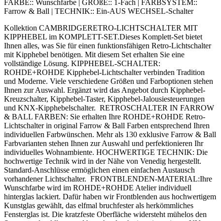
FARBE::
Wunschfarbe
|
GRÖßE::
1-Fach
|
FARBSYSTEM::
Farrow & Ball
|
TECHNIK::
Ein-AUS WECHSEL-Schalter
Kollektion CAMBRIDGERETRO-LICHTSCHALTER MIT
KIPPHEBEL im KOMPLETT-SET.Dieses Komplett-Set bietet
Ihnen alles, was Sie für einen funktionsfähigen Retro-Lichtschalter
mit Kipphebel benötigen. Mit diesem Set erhalten Sie eine
vollständige Lösung. KIPPHEBEL-SCHALTER:
ROHDE+ROHDE Kipphebel-Lichtschalter verbinden Tradition
und Moderne. Viele verschiedene Größen und Farboptionen stehen
Ihnen zur Auswahl. Ergänzt wird das Angebot durch Kipphebel-
Kreuzschalter, Kipphebel-Taster, Kipphebel-Jalousiesteuerungen
und KNX-Kipphebelschalter. RETROSCHALTER IN FARROW
& BALL FARBEN: Sie erhalten Ihre ROHDE+ROHDE Retro-
Lichtschalter in original Farrow & Ball Farben entsprechend Ihren
individuellen Farbwünschen. Mehr als 130 exklusive Farrow & Ball
Farbvarianten stehen Ihnen zur Auswahl und perfektionieren Ihr
individuelles Wohnambiente. HOCHWERTIGE TECHNIK: Die
hochwertige Technik wird in der Nähe von Venedig hergestellt.
Standard-Anschlüsse ermöglichen einen einfachen Austausch
vorhandener Lichtschalter. FRONTBLENDEN-MATERIAL:Ihre
Wunschfarbe wird im ROHDE+ROHDE Atelier individuell
hinterglas lackiert. Dafür haben wir Frontblenden aus hochwertigem
Kunstglas gewählt, das elfmal bruchfester als herkömmliches
Fensterglas ist. Die kratzfeste Oberfläche widersteht mühelos den