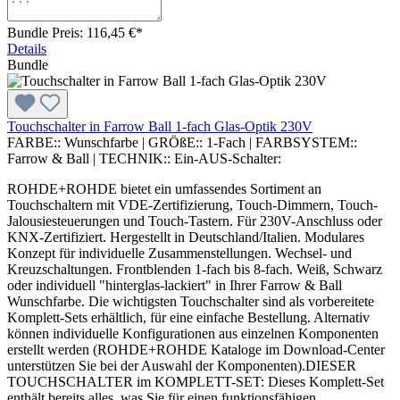
Bundle Preis: 116,45 €
*
Details
Bundle
Touchschalter in Farrow Ball 1-fach Glas-Optik 230V
FARBE::
Wunschfarbe
|
GRÖßE::
1-Fach
|
FARBSYSTEM::
Farrow & Ball
|
TECHNIK::
Ein-AUS-Schalter:
ROHDE+ROHDE bietet ein umfassendes Sortiment an
Touchschaltern mit VDE-Zertifizierung, Touch-Dimmern, Touch-
Jalousiesteuerungen und Touch-Tastern. Für 230V-Anschluss oder
KNX-Zertifiziert. Hergestellt in Deutschland/Italien. Modulares
Konzept für individuelle Zusammenstellungen. Wechsel- und
Kreuzschaltungen. Frontblenden 1-fach bis 8-fach. Weiß, Schwarz
oder individuell "hinterglas-lackiert" in Ihrer Farrow & Ball
Wunschfarbe. Die wichtigsten Touchschalter sind als vorbereitete
Komplett-Sets erhältlich, für eine einfache Bestellung. Alternativ
können individuelle Konfigurationen aus einzelnen Komponenten
erstellt werden (ROHDE+ROHDE Kataloge im Download-Center
unterstützen Sie bei der Auswahl der Komponenten).DIESER
TOUCHSCHALTER im KOMPLETT-SET: Dieses Komplett-Set
enthält bereits alles, was Sie für einen funktionsfähigen