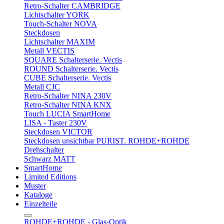
Retro-Schalter CAMBRIDGE
Lichtschalter YORK
Touch-Schalter NOVA
Steckdosen
Lichtschalter MAXIM
Metall VECTIS
SQUARE Schalterserie. Vectis
ROUND Schalterserie. Vectis
CUBE Schalterserie. Vectis
Metall CJC
Retro-Schalter NINA 230V
Retro-Schalter NINA KNX
Touch LUCIA SmartHome
LISA - Taster 230V
Steckdosen VICTOR
Steckdosen unsichtbar PURIST. ROHDE+ROHDE
Drehschalter
Schwarz MATT
SmartHome
Limited Editions
Muster
Kataloge
Einzelteile
ROHDE+ROHDE - Glas-Optik