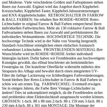
und Moderne. Viele verschiedene Größen und Farboptionen stehen
Ihnen zur Auswahl. Ergänzt wird das Angebot durch Kipphebel-
Kreuzschalter, Kipphebel-Taster, Kipphebel-Jalousiesteuerungen
und KNX-Kipphebelschalter. RETROSCHALTER IN FARROW
& BALL FARBEN: Sie erhalten Ihre ROHDE+ROHDE Retro-
Lichtschalter in original Farrow & Ball Farben entsprechend Ihren
individuellen Farbwünschen. Mehr als 130 exklusive Farrow & Ball
Farbvarianten stehen Ihnen zur Auswahl und perfektionieren Ihr
individuelles Wohnambiente. HOCHWERTIGE TECHNIK: Die
hochwertige Technik wird in der Nähe von Venedig hergestellt.
Standard-Anschlüsse ermöglichen einen einfachen Austausch
vorhandener Lichtschalter. FRONTBLENDEN-MATERIAL:Ihre
Wunschfarbe wird im ROHDE+ROHDE Atelier individuell
hinterglas lackiert. Dafür haben wir Frontblenden aus hochwertigem
Kunstglas gewählt, das elfmal bruchfester als herkömmliches
Fensterglas ist. Die kratzfeste Oberfläche widersteht mühelos den
Strapazen des Alltags und bewahrt durch einen integrierten UV-
Filter die farbige Lackierung vor lichtbedingten Farbveränderungen.
Somit bleiben Ihre Retro-Lichtschalter in Farrow & Ball Farben so
schön wie am ersten Tag. FARBWECHSEL: Eventuell erwägen
Sie in einigen Jahren, die Farbe Ihrer Vintage-Lichtschalter zu
ändern? Dies ist unkompliziert möglich, da die Frontblenden sicher
und problemlos ohne Elektrofachkraft ausgetauscht werden können.
GRÖSSEN: 1-fach. 88 x 88 mm 2-fach. 88 x 159 mm 3-fach. 88 x
230 mm 4-fach. 88 x 301 mm MONTAGE: Die Montage der