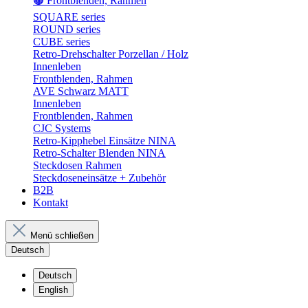
🟤 Frontblenden, Rahmen
SQUARE series
ROUND series
CUBE series
Retro-Drehschalter Porzellan / Holz
Innenleben
Frontblenden, Rahmen
AVE Schwarz MATT
Innenleben
Frontblenden, Rahmen
CJC Systems
Retro-Kipphebel Einsätze NINA
Retro-Schalter Blenden NINA
Steckdosen Rahmen
Steckdoseneinsätze + Zubehör
B2B
Kontakt
Menü schließen
Deutsch
Deutsch
English