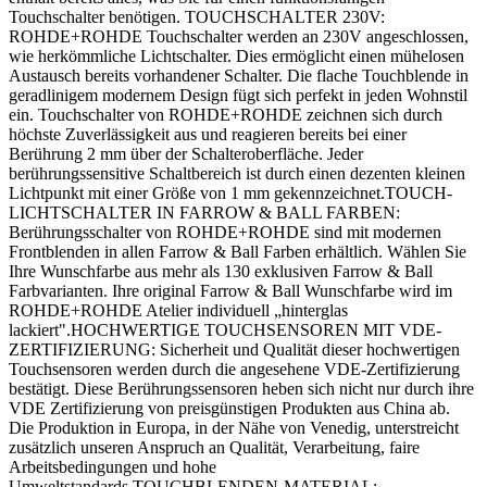
Touchschalter benötigen. TOUCHSCHALTER 230V:
ROHDE+ROHDE Touchschalter werden an 230V angeschlossen,
wie herkömmliche Lichtschalter. Dies ermöglicht einen mühelosen
Austausch bereits vorhandener Schalter. Die flache Touchblende in
geradlinigem modernem Design fügt sich perfekt in jeden Wohnstil
ein. Touchschalter von ROHDE+ROHDE zeichnen sich durch
höchste Zuverlässigkeit aus und reagieren bereits bei einer
Berührung 2 mm über der Schalteroberfläche. Jeder
berührungssensitive Schaltbereich ist durch einen dezenten kleinen
Lichtpunkt mit einer Größe von 1 mm gekennzeichnet.TOUCH-
LICHTSCHALTER IN FARROW & BALL FARBEN:
Berührungsschalter von ROHDE+ROHDE sind mit modernen
Frontblenden in allen Farrow & Ball Farben erhältlich. Wählen Sie
Ihre Wunschfarbe aus mehr als 130 exklusiven Farrow & Ball
Farbvarianten. Ihre original Farrow & Ball Wunschfarbe wird im
ROHDE+ROHDE Atelier individuell „hinterglas
lackiert".HOCHWERTIGE TOUCHSENSOREN MIT VDE-
ZERTIFIZIERUNG: Sicherheit und Qualität dieser hochwertigen
Touchsensoren werden durch die angesehene VDE-Zertifizierung
bestätigt. Diese Berührungssensoren heben sich nicht nur durch ihre
VDE Zertifizierung von preisgünstigen Produkten aus China ab.
Die Produktion in Europa, in der Nähe von Venedig, unterstreicht
zusätzlich unseren Anspruch an Qualität, Verarbeitung, faire
Arbeitsbedingungen und hohe
Umweltstandards.TOUCHBLENDEN-MATERIAL: