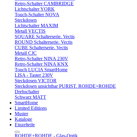
Retro-Schalter CAMBRIDGE
Lichtschalter YORK
Touch-Schalter NOVA
Steckdosen
Lichtschalter MAXIM
Metall VECTIS
SQUARE Schalterserie. Vectis
ROUND Schalterserie. Vectis
CUBE Schalterserie. Vectis
Metall CJC
Retro-Schalter NINA 230V
Retro-Schalter NINA KNX
Touch LUCIA SmartHome
LISA - Taster 230V
Steckdosen VICTOR
Steckdosen unsichtbar PURIST. ROHDE+ROHDE
Drehschalter
Schwarz MATT
SmartHome
Limited Editions
Muster
Kataloge
Einzelteile
ROHDE+ROHDE - Glas-Optik