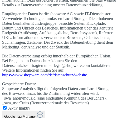
Informationen lokal gespeichert werden, entnehmen Sie bitte weitere
Details zur Datenverarbeitung unserer Datenschutzerklärung.
Empfänger der Daten ist die shopware AG sowie IT-Dienstleister.
Verwendete Technologien umfassen Local Storage. Die erhobenen
Daten beinhalten Kundengruppe, besuchte Seiten, Klickpfade,
Datum und Uhrzeit des Besuches, Informationen über das genutzte
Endgerät (Auflösung, Auflösungsdichte, Betriebssystem), Referrer
URL, Informationen des verwendeten Browsers, Gebietsschema,
Suchanfragen, Zeitzone. Der Zweck der Datenerhebung dient dem
Marketing, der Analyse und der Statistik.
Die Datenverarbeitung erfolgt innerhalb der Europäischen Union.
Bei Fragen zum Datenschutz können Sie den
Datenschutzbeauftragten unter legal@shopware.com kontaktieren.
Weitere Informationen finden Sie auf
https://www.shopware.com/de/datenschutz/website
.
Gespeicherte Daten:
Shopware Analytics fügt die folgenden Daten zum Local Storage
des Browsers hinzu, bis die Zustimmung widerrufen wird:
_swa_anonymousId (eine eindeutige Kennung des Besuchers),
_swa_userTraits (Benutzermerkmale des Besuchers).
Aktiv
Inaktiv
Google Tag Manager