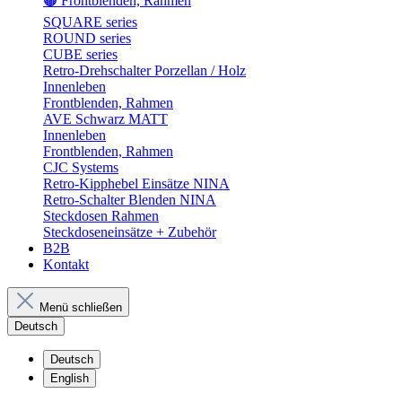
🟤 Frontblenden, Rahmen
SQUARE series
ROUND series
CUBE series
Retro-Drehschalter Porzellan / Holz
Innenleben
Frontblenden, Rahmen
AVE Schwarz MATT
Innenleben
Frontblenden, Rahmen
CJC Systems
Retro-Kipphebel Einsätze NINA
Retro-Schalter Blenden NINA
Steckdosen Rahmen
Steckdoseneinsätze + Zubehör
B2B
Kontakt
Menü schließen
Deutsch
Deutsch
English