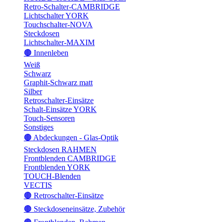
Retro-Schalter-CAMBRIDGE
Lichtschalter YORK
Touchschalter-NOVA
Steckdosen
Lichtschalter-MAXIM
🟤 Innenleben
Weiß
Schwarz
Graphit-Schwarz matt
Silber
Retroschalter-Einsätze
Schalt-Einsätze YORK
Touch-Sensoren
Sonstiges
🟤 Abdeckungen - Glas-Optik
Steckdosen RAHMEN
Frontblenden CAMBRIDGE
Frontblenden YORK
TOUCH-Blenden
VECTIS
🟤 Retroschalter-Einsätze
🟤 Steckdoseneinsätze, Zubehör