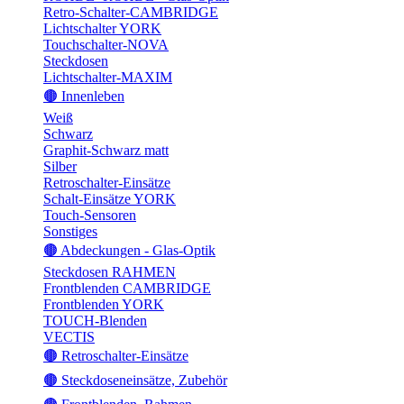
Retro-Schalter-CAMBRIDGE
Lichtschalter YORK
Touchschalter-NOVA
Steckdosen
Lichtschalter-MAXIM
🟤 Innenleben
Weiß
Schwarz
Graphit-Schwarz matt
Silber
Retroschalter-Einsätze
Schalt-Einsätze YORK
Touch-Sensoren
Sonstiges
🟤 Abdeckungen - Glas-Optik
Steckdosen RAHMEN
Frontblenden CAMBRIDGE
Frontblenden YORK
TOUCH-Blenden
VECTIS
🟤 Retroschalter-Einsätze
🟤 Steckdoseneinsätze, Zubehör