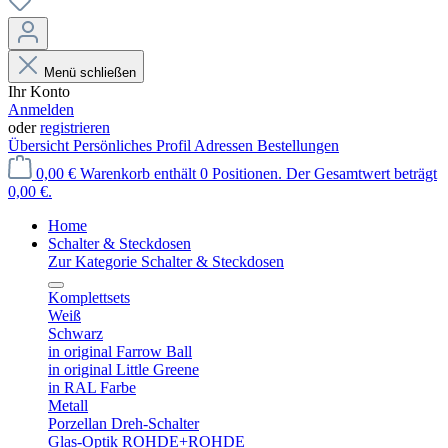
Menü schließen
Ihr Konto
Anmelden
oder
registrieren
Übersicht
Persönliches Profil
Adressen
Bestellungen
0,00 €
Warenkorb enthält 0 Positionen. Der Gesamtwert beträgt
0,00 €.
Home
Schalter & Steckdosen
Zur Kategorie Schalter & Steckdosen
Komplettsets
Weiß
Schwarz
in original Farrow Ball
in original Little Greene
in RAL Farbe
Metall
Porzellan Dreh-Schalter
Glas-Optik ROHDE+ROHDE