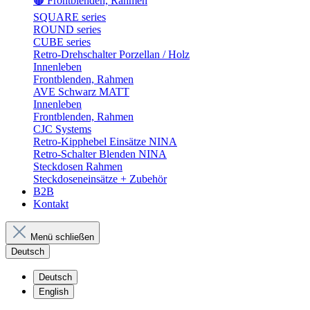
🟤 Frontblenden, Rahmen
SQUARE series
ROUND series
CUBE series
Retro-Drehschalter Porzellan / Holz
Innenleben
Frontblenden, Rahmen
AVE Schwarz MATT
Innenleben
Frontblenden, Rahmen
CJC Systems
Retro-Kipphebel Einsätze NINA
Retro-Schalter Blenden NINA
Steckdosen Rahmen
Steckdoseneinsätze + Zubehör
B2B
Kontakt
Menü schließen
Deutsch
Deutsch
English