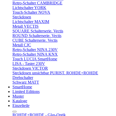
Retro-Schalter CAMBRIDGE
Lichtschalter YORK
Touch-Schalter NOVA
Steckdosen
Lichtschalter MAXIM
Metall VECTIS
SQUARE Schalterserie. Vectis
ROUND Schalterserie. Vectis
CUBE Schalterserie. Vectis
Metall CJC
Retro-Schalter NINA 230V
Retro-Schalter NINA KNX
Touch LUCIA SmartHome
LISA - Taster 230V
Steckdosen VICTOR
Steckdosen unsichtbar PURIST. ROHDE+ROHDE
Drehschalter
Schwarz MATT
SmartHome
Limited Editions
Muster
Kataloge
Einzelteile
ROHDE+ROHDE - Glas-Optik