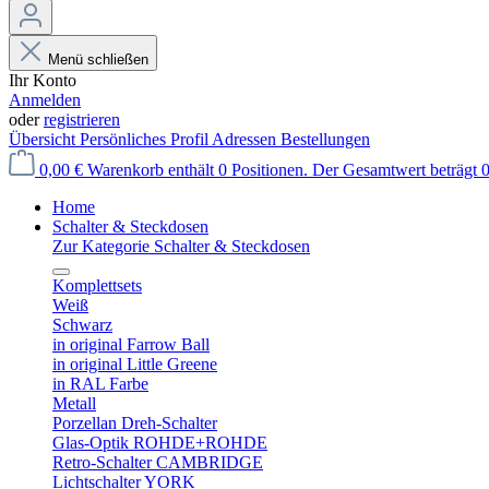
Menü schließen
Ihr Konto
Anmelden
oder
registrieren
Übersicht
Persönliches Profil
Adressen
Bestellungen
0,00 €
Warenkorb enthält 0 Positionen. Der Gesamtwert beträgt 0
Home
Schalter & Steckdosen
Zur Kategorie Schalter & Steckdosen
Komplettsets
Weiß
Schwarz
in original Farrow Ball
in original Little Greene
in RAL Farbe
Metall
Porzellan Dreh-Schalter
Glas-Optik ROHDE+ROHDE
Retro-Schalter CAMBRIDGE
Lichtschalter YORK