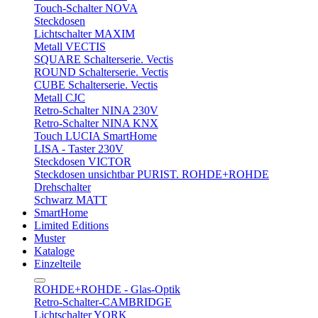
Touch-Schalter NOVA
Steckdosen
Lichtschalter MAXIM
Metall VECTIS
SQUARE Schalterserie. Vectis
ROUND Schalterserie. Vectis
CUBE Schalterserie. Vectis
Metall CJC
Retro-Schalter NINA 230V
Retro-Schalter NINA KNX
Touch LUCIA SmartHome
LISA - Taster 230V
Steckdosen VICTOR
Steckdosen unsichtbar PURIST. ROHDE+ROHDE
Drehschalter
Schwarz MATT
SmartHome
Limited Editions
Muster
Kataloge
Einzelteile
ROHDE+ROHDE - Glas-Optik
Retro-Schalter-CAMBRIDGE
Lichtschalter YORK