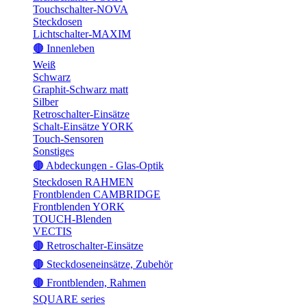
Touchschalter-NOVA
Steckdosen
Lichtschalter-MAXIM
🟤 Innenleben
Weiß
Schwarz
Graphit-Schwarz matt
Silber
Retroschalter-Einsätze
Schalt-Einsätze YORK
Touch-Sensoren
Sonstiges
🟤 Abdeckungen - Glas-Optik
Steckdosen RAHMEN
Frontblenden CAMBRIDGE
Frontblenden YORK
TOUCH-Blenden
VECTIS
🟤 Retroschalter-Einsätze
🟤 Steckdoseneinsätze, Zubehör
🟤 Frontblenden, Rahmen
SQUARE series