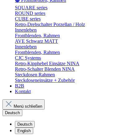
🟤 Frontblenden, Rahmen
SQUARE series
ROUND series
CUBE series
Retro-Drehschalter Porzellan / Holz
Innenleben
Frontblenden, Rahmen
AVE Schwarz MATT
Innenleben
Frontblenden, Rahmen
CJC Systems
Retro-Kipphebel Einsätze NINA
Retro-Schalter Blenden NINA
Steckdosen Rahmen
Steckdoseneinsätze + Zubehör
B2B
Kontakt
Menü schließen
Deutsch
Deutsch
English