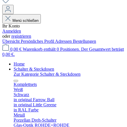
Menü schließen
Ihr Konto
Anmelden
oder
registrieren
Übersicht
Persönliches Profil
Adressen
Bestellungen
0,00 €
Warenkorb enthält 0 Positionen. Der Gesamtwert beträgt
0,00 €.
Home
Schalter & Steckdosen
Zur Kategorie Schalter & Steckdosen
Komplettsets
Weiß
Schwarz
in original Farrow Ball
in original Little Greene
in RAL Farbe
Metall
Porzellan Dreh-Schalter
Glas-Optik ROHDE+ROHDE