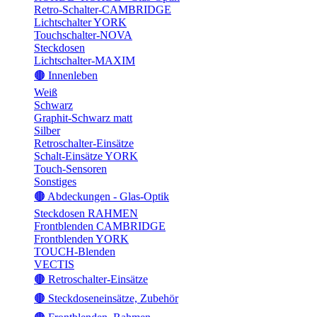
Retro-Schalter-CAMBRIDGE
Lichtschalter YORK
Touchschalter-NOVA
Steckdosen
Lichtschalter-MAXIM
🟤 Innenleben
Weiß
Schwarz
Graphit-Schwarz matt
Silber
Retroschalter-Einsätze
Schalt-Einsätze YORK
Touch-Sensoren
Sonstiges
🟤 Abdeckungen - Glas-Optik
Steckdosen RAHMEN
Frontblenden CAMBRIDGE
Frontblenden YORK
TOUCH-Blenden
VECTIS
🟤 Retroschalter-Einsätze
🟤 Steckdoseneinsätze, Zubehör