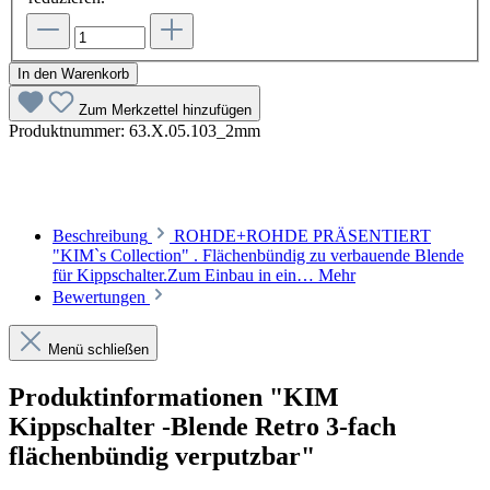
In den Warenkorb
Zum Merkzettel hinzufügen
Produktnummer:
63.X.05.103_2mm
Beschreibung
ROHDE+ROHDE PRÄSENTIERT
"KIM`s Collection" . Flächenbündig zu verbauende Blende
für Kippschalter.Zum Einbau in ein…
Mehr
Bewertungen
Menü schließen
Produktinformationen "KIM
Kippschalter -Blende Retro 3-fach
flächenbündig verputzbar"