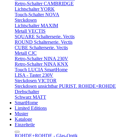
Retro-Schalter CAMBRIDGE
Lichtschalter YORK
Touch-Schalter NOVA
Steckdosen
Lichtschalter MAXIM
Metall VECTIS
SQUARE Schalterserie. Vectis
ROUND Schalterserie. Vectis
CUBE Schalterserie. Vectis
Metall CJC
Retro-Schalter NINA 230V
Retro-Schalter NINA KNX
Touch LUCIA SmartHome
LISA - Taster 230V
Steckdosen VICTOR
Steckdosen unsichtbar PURIST. ROHDE+ROHDE
Drehschalter
Schwarz MATT
SmartHome
Limited Editions
Muster
Kataloge
Einzelteile
ROHDE+ROHDE - Glas-Optik