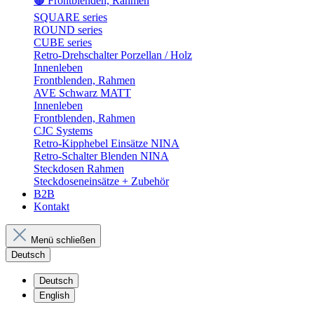
🟤 Frontblenden, Rahmen
SQUARE series
ROUND series
CUBE series
Retro-Drehschalter Porzellan / Holz
Innenleben
Frontblenden, Rahmen
AVE Schwarz MATT
Innenleben
Frontblenden, Rahmen
CJC Systems
Retro-Kipphebel Einsätze NINA
Retro-Schalter Blenden NINA
Steckdosen Rahmen
Steckdoseneinsätze + Zubehör
B2B
Kontakt
Menü schließen
Deutsch
Deutsch
English