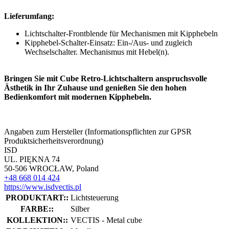
Lieferumfang:
Lichtschalter-Frontblende für Mechanismen mit Kipphebeln
Kipphebel-Schalter-Einsatz: Ein-/Aus- und zugleich
Wechselschalter. Mechanismus mit Hebel(n).
Bringen Sie mit Cube Retro-Lichtschaltern anspruchsvolle
Ästhetik in Ihr Zuhause und genießen Sie den hohen
Bedienkomfort mit modernen Kipphebeln.
Angaben zum Hersteller (Informationspflichten zur GPSR
Produktsicherheitsverordnung)
ISD
UL. PIĘKNA 74
50-506 WROCŁAW, Poland
+48 668 014 424
https://www.isdvectis.pl
PRODUKTART::
Lichtsteuerung
FARBE::
Silber
KOLLEKTION::
VECTIS - Metal cube