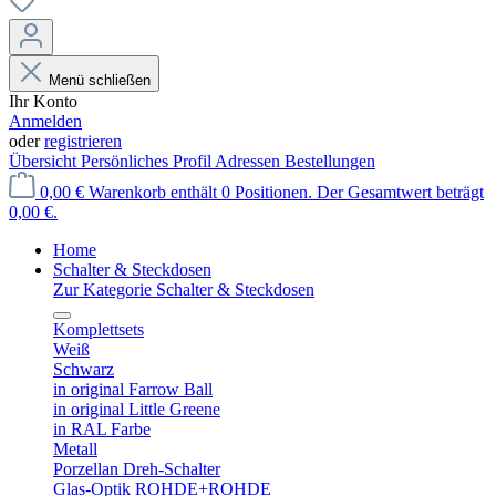
Menü schließen
Ihr Konto
Anmelden
oder
registrieren
Übersicht
Persönliches Profil
Adressen
Bestellungen
0,00 €
Warenkorb enthält 0 Positionen. Der Gesamtwert beträgt
0,00 €.
Home
Schalter & Steckdosen
Zur Kategorie Schalter & Steckdosen
Komplettsets
Weiß
Schwarz
in original Farrow Ball
in original Little Greene
in RAL Farbe
Metall
Porzellan Dreh-Schalter
Glas-Optik ROHDE+ROHDE