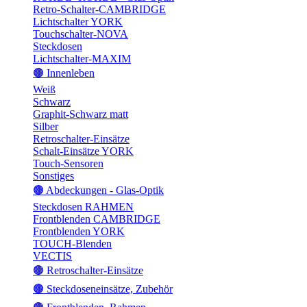
Retro-Schalter-CAMBRIDGE
Lichtschalter YORK
Touchschalter-NOVA
Steckdosen
Lichtschalter-MAXIM
🟤 Innenleben
Weiß
Schwarz
Graphit-Schwarz matt
Silber
Retroschalter-Einsätze
Schalt-Einsätze YORK
Touch-Sensoren
Sonstiges
🟤 Abdeckungen - Glas-Optik
Steckdosen RAHMEN
Frontblenden CAMBRIDGE
Frontblenden YORK
TOUCH-Blenden
VECTIS
🟤 Retroschalter-Einsätze
🟤 Steckdoseneinsätze, Zubehör