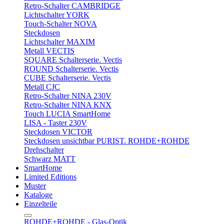
Retro-Schalter CAMBRIDGE
Lichtschalter YORK
Touch-Schalter NOVA
Steckdosen
Lichtschalter MAXIM
Metall VECTIS
SQUARE Schalterserie. Vectis
ROUND Schalterserie. Vectis
CUBE Schalterserie. Vectis
Metall CJC
Retro-Schalter NINA 230V
Retro-Schalter NINA KNX
Touch LUCIA SmartHome
LISA - Taster 230V
Steckdosen VICTOR
Steckdosen unsichtbar PURIST. ROHDE+ROHDE
Drehschalter
Schwarz MATT
SmartHome
Limited Editions
Muster
Kataloge
Einzelteile
ROHDE+ROHDE - Glas-Optik