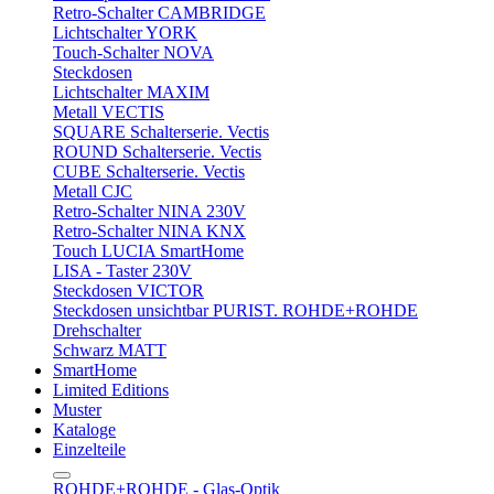
Retro-Schalter CAMBRIDGE
Lichtschalter YORK
Touch-Schalter NOVA
Steckdosen
Lichtschalter MAXIM
Metall VECTIS
SQUARE Schalterserie. Vectis
ROUND Schalterserie. Vectis
CUBE Schalterserie. Vectis
Metall CJC
Retro-Schalter NINA 230V
Retro-Schalter NINA KNX
Touch LUCIA SmartHome
LISA - Taster 230V
Steckdosen VICTOR
Steckdosen unsichtbar PURIST. ROHDE+ROHDE
Drehschalter
Schwarz MATT
SmartHome
Limited Editions
Muster
Kataloge
Einzelteile
ROHDE+ROHDE - Glas-Optik