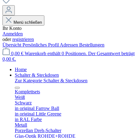
Menü schließen
Ihr Konto
Anmelden
oder
registrieren
Übersicht
Persönliches Profil
Adressen
Bestellungen
0,00 €
Warenkorb enthält 0 Positionen. Der Gesamtwert beträgt
0,00 €.
Home
Schalter & Steckdosen
Zur Kategorie Schalter & Steckdosen
Komplettsets
Weiß
Schwarz
in original Farrow Ball
in original Little Greene
in RAL Farbe
Metall
Porzellan Dreh-Schalter
Glas-Optik ROHDE+ROHDE