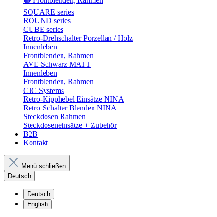
🟤 Frontblenden, Rahmen
SQUARE series
ROUND series
CUBE series
Retro-Drehschalter Porzellan / Holz
Innenleben
Frontblenden, Rahmen
AVE Schwarz MATT
Innenleben
Frontblenden, Rahmen
CJC Systems
Retro-Kipphebel Einsätze NINA
Retro-Schalter Blenden NINA
Steckdosen Rahmen
Steckdoseneinsätze + Zubehör
B2B
Kontakt
Menü schließen
Deutsch
Deutsch
English