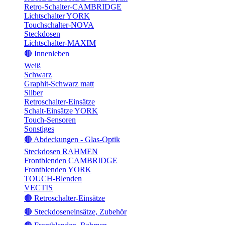
Retro-Schalter-CAMBRIDGE
Lichtschalter YORK
Touchschalter-NOVA
Steckdosen
Lichtschalter-MAXIM
🟤 Innenleben
Weiß
Schwarz
Graphit-Schwarz matt
Silber
Retroschalter-Einsätze
Schalt-Einsätze YORK
Touch-Sensoren
Sonstiges
🟤 Abdeckungen - Glas-Optik
Steckdosen RAHMEN
Frontblenden CAMBRIDGE
Frontblenden YORK
TOUCH-Blenden
VECTIS
🟤 Retroschalter-Einsätze
🟤 Steckdoseneinsätze, Zubehör