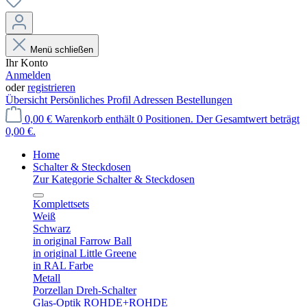
Menü schließen
Ihr Konto
Anmelden
oder
registrieren
Übersicht
Persönliches Profil
Adressen
Bestellungen
0,00 €
Warenkorb enthält 0 Positionen. Der Gesamtwert beträgt
0,00 €.
Home
Schalter & Steckdosen
Zur Kategorie Schalter & Steckdosen
Komplettsets
Weiß
Schwarz
in original Farrow Ball
in original Little Greene
in RAL Farbe
Metall
Porzellan Dreh-Schalter
Glas-Optik ROHDE+ROHDE