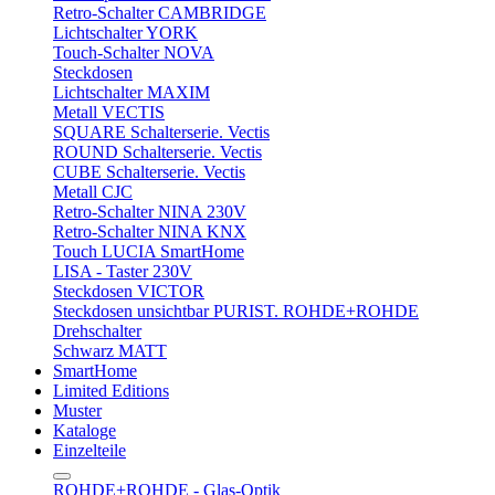
Retro-Schalter CAMBRIDGE
Lichtschalter YORK
Touch-Schalter NOVA
Steckdosen
Lichtschalter MAXIM
Metall VECTIS
SQUARE Schalterserie. Vectis
ROUND Schalterserie. Vectis
CUBE Schalterserie. Vectis
Metall CJC
Retro-Schalter NINA 230V
Retro-Schalter NINA KNX
Touch LUCIA SmartHome
LISA - Taster 230V
Steckdosen VICTOR
Steckdosen unsichtbar PURIST. ROHDE+ROHDE
Drehschalter
Schwarz MATT
SmartHome
Limited Editions
Muster
Kataloge
Einzelteile
ROHDE+ROHDE - Glas-Optik