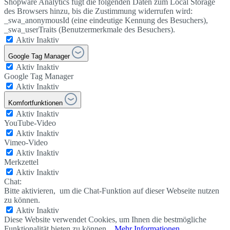
Shopware Analytics fügt die folgenden Daten zum Local Storage
des Browsers hinzu, bis die Zustimmung widerrufen wird:
_swa_anonymousId (eine eindeutige Kennung des Besuchers),
_swa_userTraits (Benutzermerkmale des Besuchers).
Aktiv
Inaktiv
Google Tag Manager
Aktiv
Inaktiv
Google Tag Manager
Aktiv
Inaktiv
Komfortfunktionen
Aktiv
Inaktiv
YouTube-Video
Aktiv
Inaktiv
Vimeo-Video
Aktiv
Inaktiv
Merkzettel
Aktiv
Inaktiv
Chat:
Bitte aktivieren, um die Chat-Funktion auf dieser Webseite nutzen
zu können.
Aktiv
Inaktiv
Diese Website verwendet Cookies, um Ihnen die bestmögliche
Funktionalität bieten zu können...
Mehr Informationen
.