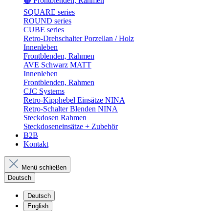
🟤 Frontblenden, Rahmen
SQUARE series
ROUND series
CUBE series
Retro-Drehschalter Porzellan / Holz
Innenleben
Frontblenden, Rahmen
AVE Schwarz MATT
Innenleben
Frontblenden, Rahmen
CJC Systems
Retro-Kipphebel Einsätze NINA
Retro-Schalter Blenden NINA
Steckdosen Rahmen
Steckdoseneinsätze + Zubehör
B2B
Kontakt
Menü schließen
Deutsch
Deutsch
English