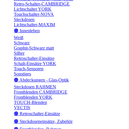
Retro-Schalter-CAMBRIDGE
Lichtschalter YORK
Touchschalter-NOVA
Steckdosen
Lichtschalter-MAXIM
🟤 Innenleben
Weiß
Schwarz
Graphit-Schwarz matt
Silber
Retroschalter-Einsätze
Schalt-Einsätze YORK
Touch-Sensoren
Sonstiges
🟤 Abdeckungen - Glas-Optik
Steckdosen RAHMEN
Frontblenden CAMBRIDGE
Frontblenden YORK
TOUCH-Blenden
VECTIS
🟤 Retroschalter-Einsätze
🟤 Steckdoseneinsätze, Zubehör