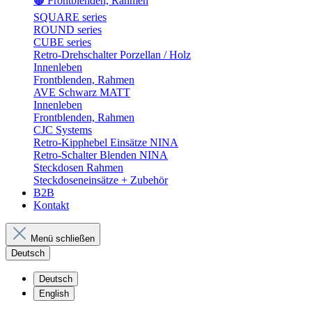
🟤 Frontblenden, Rahmen
SQUARE series
ROUND series
CUBE series
Retro-Drehschalter Porzellan / Holz
Innenleben
Frontblenden, Rahmen
AVE Schwarz MATT
Innenleben
Frontblenden, Rahmen
CJC Systems
Retro-Kipphebel Einsätze NINA
Retro-Schalter Blenden NINA
Steckdosen Rahmen
Steckdoseneinsätze + Zubehör
B2B
Kontakt
Menü schließen
Deutsch
Deutsch
English