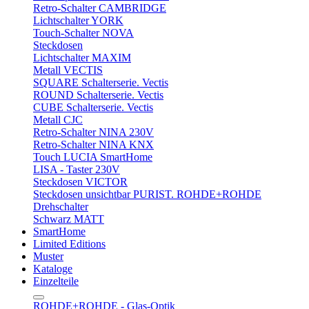
Retro-Schalter CAMBRIDGE
Lichtschalter YORK
Touch-Schalter NOVA
Steckdosen
Lichtschalter MAXIM
Metall VECTIS
SQUARE Schalterserie. Vectis
ROUND Schalterserie. Vectis
CUBE Schalterserie. Vectis
Metall CJC
Retro-Schalter NINA 230V
Retro-Schalter NINA KNX
Touch LUCIA SmartHome
LISA - Taster 230V
Steckdosen VICTOR
Steckdosen unsichtbar PURIST. ROHDE+ROHDE
Drehschalter
Schwarz MATT
SmartHome
Limited Editions
Muster
Kataloge
Einzelteile
ROHDE+ROHDE - Glas-Optik