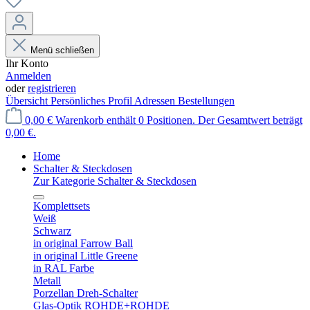
Menü schließen
Ihr Konto
Anmelden
oder
registrieren
Übersicht
Persönliches Profil
Adressen
Bestellungen
0,00 €
Warenkorb enthält 0 Positionen. Der Gesamtwert beträgt
0,00 €.
Home
Schalter & Steckdosen
Zur Kategorie Schalter & Steckdosen
Komplettsets
Weiß
Schwarz
in original Farrow Ball
in original Little Greene
in RAL Farbe
Metall
Porzellan Dreh-Schalter
Glas-Optik ROHDE+ROHDE