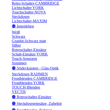
Retro-Schalter-CAMBRIDGE
Lichtschalter YORK
Touchschalter-NOVA
Steckdosen
Lichtschalter-MAXIM
🟤 Innenleben
Weiß
Schwarz
Graphit-Schwarz matt
Silber
Retroschalter-Einsätze
Schalt-Einsätze YORK
Touch-Sensoren
Sonstiges
🟤 Abdeckungen - Glas-Optik
Steckdosen RAHMEN
Frontblenden CAMBRIDGE
Frontblenden YORK
TOUCH-Blenden
VECTIS
🟤 Retroschalter-Einsätze
🟤 Steckdoseneinsätze, Zubehör