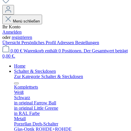
Menü schließen
Ihr Konto
Anmelden
oder
registrieren
Übersicht
Persönliches Profil
Adressen
Bestellungen
0,00 €
Warenkorb enthält 0 Positionen. Der Gesamtwert beträgt
0,00 €.
Home
Schalter & Steckdosen
Zur Kategorie Schalter & Steckdosen
Komplettsets
Weiß
Schwarz
in original Farrow Ball
in original Little Greene
in RAL Farbe
Metall
Porzellan Dreh-Schalter
Glas-Optik ROHDE+ROHDE