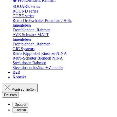
🟤 Frontblenden, Rahmen
SQUARE series
ROUND series
CUBE series
Retro-Drehschalter Porzellan / Holz
Innenleben
Frontblenden, Rahmen
AVE Schwarz MATT
Innenleben
Frontblenden, Rahmen
CJC Systems
Retro-Kipphebel Einsätze NINA
Retro-Schalter Blenden NINA
Steckdosen Rahmen
Steckdoseneinsätze + Zubehör
B2B
Kontakt
Menü schließen
Deutsch
Deutsch
English