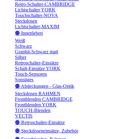
Retro-Schalter-CAMBRIDGE
Lichtschalter YORK
Touchschalter-NOVA
Steckdosen
Lichtschalter-MAXIM
🟤 Innenleben
Weiß
Schwarz
Graphit-Schwarz matt
Silber
Retroschalter-Einsätze
Schalt-Einsätze YORK
Touch-Sensoren
Sonstiges
🟤 Abdeckungen - Glas-Optik
Steckdosen RAHMEN
Frontblenden CAMBRIDGE
Frontblenden YORK
TOUCH-Blenden
VECTIS
🟤 Retroschalter-Einsätze
🟤 Steckdoseneinsätze, Zubehör