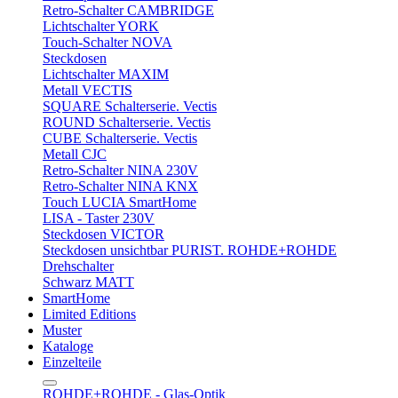
Retro-Schalter CAMBRIDGE
Lichtschalter YORK
Touch-Schalter NOVA
Steckdosen
Lichtschalter MAXIM
Metall VECTIS
SQUARE Schalterserie. Vectis
ROUND Schalterserie. Vectis
CUBE Schalterserie. Vectis
Metall CJC
Retro-Schalter NINA 230V
Retro-Schalter NINA KNX
Touch LUCIA SmartHome
LISA - Taster 230V
Steckdosen VICTOR
Steckdosen unsichtbar PURIST. ROHDE+ROHDE
Drehschalter
Schwarz MATT
SmartHome
Limited Editions
Muster
Kataloge
Einzelteile
ROHDE+ROHDE - Glas-Optik