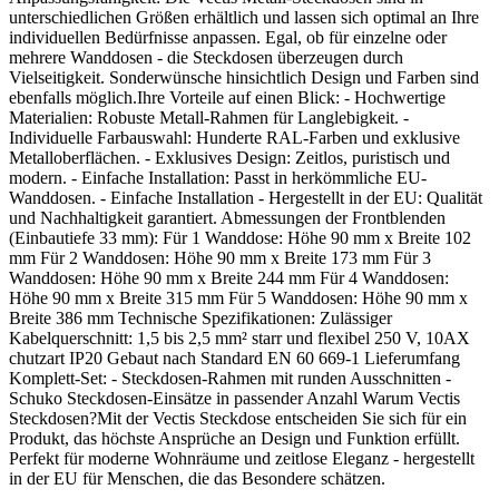
unterschiedlichen Größen erhältlich und lassen sich optimal an Ihre
individuellen Bedürfnisse anpassen. Egal, ob für einzelne oder
mehrere Wanddosen - die Steckdosen überzeugen durch
Vielseitigkeit. Sonderwünsche hinsichtlich Design und Farben sind
ebenfalls möglich.Ihre Vorteile auf einen Blick: - Hochwertige
Materialien: Robuste Metall-Rahmen für Langlebigkeit. -
Individuelle Farbauswahl: Hunderte RAL-Farben und exklusive
Metalloberflächen. - Exklusives Design: Zeitlos, puristisch und
modern. - Einfache Installation: Passt in herkömmliche EU-
Wanddosen. - Einfache Installation - Hergestellt in der EU: Qualität
und Nachhaltigkeit garantiert. Abmessungen der Frontblenden
(Einbautiefe 33 mm): Für 1 Wanddose: Höhe 90 mm x Breite 102
mm Für 2 Wanddosen: Höhe 90 mm x Breite 173 mm Für 3
Wanddosen: Höhe 90 mm x Breite 244 mm Für 4 Wanddosen:
Höhe 90 mm x Breite 315 mm Für 5 Wanddosen: Höhe 90 mm x
Breite 386 mm Technische Spezifikationen: Zulässiger
Kabelquerschnitt: 1,5 bis 2,5 mm² starr und flexibel 250 V, 10AX
chutzart IP20 Gebaut nach Standard EN 60 669-1 Lieferumfang
Komplett-Set: - Steckdosen-Rahmen mit runden Ausschnitten -
Schuko Steckdosen-Einsätze in passender Anzahl Warum Vectis
Steckdosen?Mit der Vectis Steckdose entscheiden Sie sich für ein
Produkt, das höchste Ansprüche an Design und Funktion erfüllt.
Perfekt für moderne Wohnräume und zeitlose Eleganz - hergestellt
in der EU für Menschen, die das Besondere schätzen.