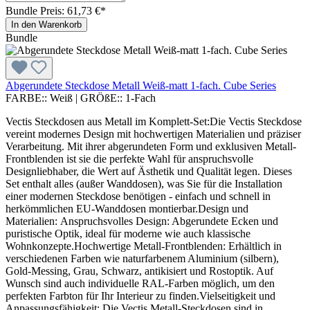
Bundle Preis: 61,73 €
*
In den Warenkorb
Bundle
Abgerundete Steckdose Metall Weiß-matt 1-fach. Cube Series
FARBE::
Weiß
|
GRÖßE::
1-Fach
Vectis Steckdosen aus Metall im Komplett-Set:Die Vectis Steckdose
vereint modernes Design mit hochwertigen Materialien und präziser
Verarbeitung. Mit ihrer abgerundeten Form und exklusiven Metall-
Frontblenden ist sie die perfekte Wahl für anspruchsvolle
Designliebhaber, die Wert auf Ästhetik und Qualität legen. Dieses
Set enthalt alles (außer Wanddosen), was Sie für die Installation
einer modernen Steckdose benötigen - einfach und schnell in
herkömmlichen EU-Wanddosen montierbar.Design und
Materialien: Anspruchsvolles Design: Abgerundete Ecken und
puristische Optik, ideal für moderne wie auch klassische
Wohnkonzepte.Hochwertige Metall-Frontblenden: Erhältlich in
verschiedenen Farben wie naturfarbenem Aluminium (silbern),
Gold-Messing, Grau, Schwarz, antikisiert und Rostoptik. Auf
Wunsch sind auch individuelle RAL-Farben möglich, um den
perfekten Farbton für Ihr Interieur zu finden.Vielseitigkeit und
Anpassungsfähigkeit: Die Vectis Metall-Steckdosen sind in