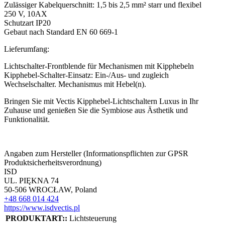
Zulässiger Kabelquerschnitt: 1,5 bis 2,5 mm² starr und flexibel
250 V, 10AX
Schutzart IP20
Gebaut nach Standard EN 60 669-1
Lieferumfang:
Lichtschalter-Frontblende für Mechanismen mit Kipphebeln
Kipphebel-Schalter-Einsatz: Ein-/Aus- und zugleich
Wechselschalter. Mechanismus mit Hebel(n).
Bringen Sie mit Vectis Kipphebel-Lichtschaltern Luxus in Ihr
Zuhause und genießen Sie die Symbiose aus Ästhetik und
Funktionalität.
Angaben zum Hersteller (Informationspflichten zur GPSR
Produktsicherheitsverordnung)
ISD
UL. PIĘKNA 74
50-506 WROCŁAW, Poland
+48 668 014 424
https://www.isdvectis.pl
PRODUKTART::
Lichtsteuerung