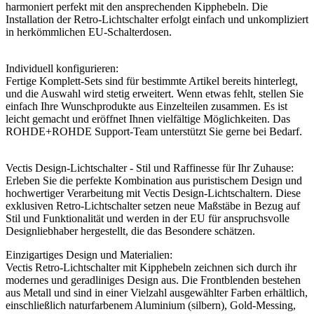
harmoniert perfekt mit den ansprechenden Kipphebeln. Die
Installation der Retro-Lichtschalter erfolgt einfach und unkompliziert
in herkömmlichen EU-Schalterdosen.
Individuell konfigurieren:
Fertige Komplett-Sets sind für bestimmte Artikel bereits hinterlegt,
und die Auswahl wird stetig erweitert. Wenn etwas fehlt, stellen Sie
einfach Ihre Wunschprodukte aus Einzelteilen zusammen. Es ist
leicht gemacht und eröffnet Ihnen vielfältige Möglichkeiten. Das
ROHDE+ROHDE Support-Team unterstützt Sie gerne bei Bedarf.
Vectis Design-Lichtschalter - Stil und Raffinesse für Ihr Zuhause:
Erleben Sie die perfekte Kombination aus puristischem Design und
hochwertiger Verarbeitung mit Vectis Design-Lichtschaltern. Diese
exklusiven Retro-Lichtschalter setzen neue Maßstäbe in Bezug auf
Stil und Funktionalität und werden in der EU für anspruchsvolle
Designliebhaber hergestellt, die das Besondere schätzen.
Einzigartiges Design und Materialien:
Vectis Retro-Lichtschalter mit Kipphebeln zeichnen sich durch ihr
modernes und geradliniges Design aus. Die Frontblenden bestehen
aus Metall und sind in einer Vielzahl ausgewählter Farben erhältlich,
einschließlich naturfarbenem Aluminium (silbern), Gold-Messing,