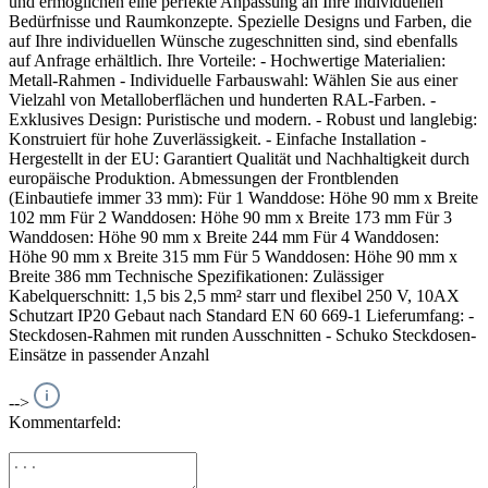
und ermöglichen eine perfekte Anpassung an Ihre individuellen
Bedürfnisse und Raumkonzepte. Spezielle Designs und Farben, die
auf Ihre individuellen Wünsche zugeschnitten sind, sind ebenfalls
auf Anfrage erhältlich. Ihre Vorteile: - Hochwertige Materialien:
Metall-Rahmen - Individuelle Farbauswahl: Wählen Sie aus einer
Vielzahl von Metalloberflächen und hunderten RAL-Farben. -
Exklusives Design: Puristische und modern. - Robust und langlebig:
Konstruiert für hohe Zuverlässigkeit. - Einfache Installation -
Hergestellt in der EU: Garantiert Qualität und Nachhaltigkeit durch
europäische Produktion. Abmessungen der Frontblenden
(Einbautiefe immer 33 mm): Für 1 Wanddose: Höhe 90 mm x Breite
102 mm Für 2 Wanddosen: Höhe 90 mm x Breite 173 mm Für 3
Wanddosen: Höhe 90 mm x Breite 244 mm Für 4 Wanddosen:
Höhe 90 mm x Breite 315 mm Für 5 Wanddosen: Höhe 90 mm x
Breite 386 mm Technische Spezifikationen: Zulässiger
Kabelquerschnitt: 1,5 bis 2,5 mm² starr und flexibel 250 V, 10AX
Schutzart IP20 Gebaut nach Standard EN 60 669-1 Lieferumfang: -
Steckdosen-Rahmen mit runden Ausschnitten - Schuko Steckdosen-
Einsätze in passender Anzahl
-->
Kommentarfeld: