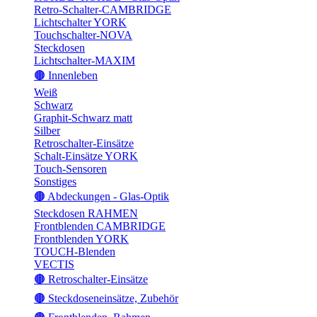
Retro-Schalter-CAMBRIDGE
Lichtschalter YORK
Touchschalter-NOVA
Steckdosen
Lichtschalter-MAXIM
🟤 Innenleben
Weiß
Schwarz
Graphit-Schwarz matt
Silber
Retroschalter-Einsätze
Schalt-Einsätze YORK
Touch-Sensoren
Sonstiges
🟤 Abdeckungen - Glas-Optik
Steckdosen RAHMEN
Frontblenden CAMBRIDGE
Frontblenden YORK
TOUCH-Blenden
VECTIS
🟤 Retroschalter-Einsätze
🟤 Steckdoseneinsätze, Zubehör