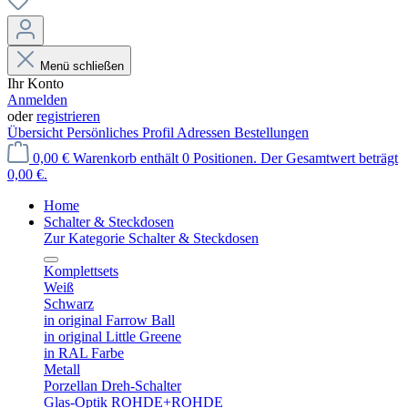
Menü schließen
Ihr Konto
Anmelden
oder
registrieren
Übersicht
Persönliches Profil
Adressen
Bestellungen
0,00 €
Warenkorb enthält 0 Positionen. Der Gesamtwert beträgt
0,00 €.
Home
Schalter & Steckdosen
Zur Kategorie Schalter & Steckdosen
Komplettsets
Weiß
Schwarz
in original Farrow Ball
in original Little Greene
in RAL Farbe
Metall
Porzellan Dreh-Schalter
Glas-Optik ROHDE+ROHDE