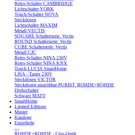
Retro-Schalter CAMBRIDGE
Lichtschalter YORK
Touch-Schalter NOVA
Steckdosen
Lichtschalter MAXIM
Metall VECTIS
SQUARE Schalterserie. Vectis
ROUND Schalterserie. Vectis
CUBE Schalterserie. Vectis
Metall CJC
Retro-Schalter NINA 230V
Retro-Schalter NINA KNX
Touch LUCIA SmartHome
LISA - Taster 230V
Steckdosen VICTOR
Steckdosen unsichtbar PURIST. ROHDE+ROHDE
Drehschalter
Schwarz MATT
SmartHome
Limited Editions
Muster
Kataloge
Einzelteile
ROHDE+ROHDE - Glas-Optik