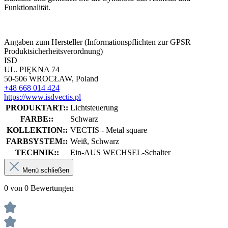
Funktionalität.
Angaben zum Hersteller (Informationspflichten zur GPSR
Produktsicherheitsverordnung)
ISD
UL. PIĘKNA 74
50-506 WROCŁAW, Poland
+48 668 014 424
https://www.isdvectis.pl
PRODUKTART::
Lichtsteuerung
FARBE::
Schwarz
KOLLEKTION::
VECTIS - Metal square
FARBSYSTEM::
Weiß, Schwarz
TECHNIK::
Ein-AUS WECHSEL-Schalter
Menü schließen
0 von 0 Bewertungen