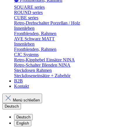
🟤 Frontblenden, Rahmen
SQUARE series
ROUND series
CUBE series
Retro-Drehschalter Porzellan / Holz
Innenleben
Frontblenden, Rahmen
AVE Schwarz MATT
Innenleben
Frontblenden, Rahmen
CJC Systems
Retro-Kipphebel Einsätze NINA
Retro-Schalter Blenden NINA
Steckdosen Rahmen
Steckdoseneinsätze + Zubehör
B2B
Kontakt
Menü schließen
Deutsch
Deutsch
English