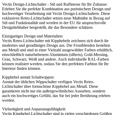
Vectis Design-Lichtschalter - Stil und Raffinesse für Ihr Zuhause:
Erleben Sie die perfekte Kombination aus puristischem Design und
hochwertiger Verarbeitung mit Vectis Design-Lichtschaltern. Diese
exklusiven Retro-Lichtschalter setzen neue Maßstäbe in Bezug auf
Stil und Funktionalität und werden in der EU für anspruchsvolle
Designliebhaber hergestellt, die das Besondere schätzen.
Einzigartiges Design und Materialien:
Vectis Retro-Lichtschalter mit Kipphebeln zeichnen sich durch ihr
modernes und geradliniges Design aus. Die Frontblenden bestehen
aus Metall und sind in einer Vielzahl ausgewählter Farben erhältlich,
einschließlich naturfarbenem Aluminium (silbern), Gold-Messing,
Grau, Schwarz, Weiß und andere. Auch individuelle RAL-Farben
können realisiert werden, sodass Sie den perfekten Farbton für Ihr
Interieur finden können.
Kipphebel anstatt Schaltwippen:
Anstatt der üblichen Wippschalter verfügen Vectis Retro-
Lichtschalter über formschöne Kipphebel aus Metall. Diese
garantieren nicht nur ein außergewöhnliches Aussehen, sondern
auch ein hochwertiges Gefühl, das Sie bei jeder Berührung erleben
werden.
Vielseitigkeit und Anpassungsfähigkeit:
Vectis Kipphebel-Lichtschalter sind in vielen verschiedenen Größen