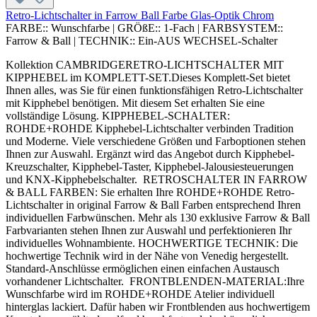
Retro-Lichtschalter in Farrow Ball Farbe Glas-Optik Chrom
FARBE::
Wunschfarbe
|
GRÖßE::
1-Fach
|
FARBSYSTEM::
Farrow & Ball
|
TECHNIK::
Ein-AUS WECHSEL-Schalter
Kollektion CAMBRIDGERETRO-LICHTSCHALTER MIT
KIPPHEBEL im KOMPLETT-SET.Dieses Komplett-Set bietet
Ihnen alles, was Sie für einen funktionsfähigen Retro-Lichtschalter
mit Kipphebel benötigen. Mit diesem Set erhalten Sie eine
vollständige Lösung. KIPPHEBEL-SCHALTER:
ROHDE+ROHDE Kipphebel-Lichtschalter verbinden Tradition
und Moderne. Viele verschiedene Größen und Farboptionen stehen
Ihnen zur Auswahl. Ergänzt wird das Angebot durch Kipphebel-
Kreuzschalter, Kipphebel-Taster, Kipphebel-Jalousiesteuerungen
und KNX-Kipphebelschalter. RETROSCHALTER IN FARROW
& BALL FARBEN: Sie erhalten Ihre ROHDE+ROHDE Retro-
Lichtschalter in original Farrow & Ball Farben entsprechend Ihren
individuellen Farbwünschen. Mehr als 130 exklusive Farrow & Ball
Farbvarianten stehen Ihnen zur Auswahl und perfektionieren Ihr
individuelles Wohnambiente. HOCHWERTIGE TECHNIK: Die
hochwertige Technik wird in der Nähe von Venedig hergestellt.
Standard-Anschlüsse ermöglichen einen einfachen Austausch
vorhandener Lichtschalter. FRONTBLENDEN-MATERIAL:Ihre
Wunschfarbe wird im ROHDE+ROHDE Atelier individuell
hinterglas lackiert. Dafür haben wir Frontblenden aus hochwertigem