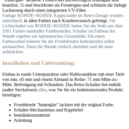
kratzfest, 11-mal bruchfester als Fensterglas und schützen die farbige
Lackierung durch einen integrierten UV-Filter.
Farbige ROHDE+ROHDE Kippschalter im Retro-Design werden
individuell,
in allen Farben nach Kundenwunsch gefertigt
. Für
Lichtschalter von ROHDE+ROHDE haben Sie die Wahl aus über
1001 Farben namhafter Farbhersteller.
Schalter im Farbton der
Wände ergeben ein harmonisches Gesamtbild.
Für einen
Farbwechsel können Sie die Frontblenden bedenkenlos selbst
austauschen. Dazu die Blende einfach abziehen und die neue
aufdrücken.
Installation und Lieferumfang:
Einbau in runde Unterputzdose oder Hohlwanddose mit einer Tiefe
von min. 45 mm und einem Abstand in Reihe: 71 mm Mitte-zu-
Mitte. Befestigung mit Schrauben. Das Retro-Schalter-Set enthält
(außer Steckdosen)
alles
, was Sie für ein funktionierendes Produkt
benötigen:
Frontblende "hinterglas" lackiert mit der original Farbe.
Schalter-Mechanismus und Kipphebel
Installationsmaterial
Anleitung