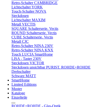
Retro-Schalter CAMBRIDGE
Lichtschalter YORK
Touch-Schalter NOVA
Steckdosen
Lichtschalter MAXIM
Metall VECTIS
SQUARE Schalterserie. Vectis
ROUND Schalterserie. Vectis
CUBE Schalterserie. Vectis
Metall CJC
Retro-Schalter NINA 230V
Retro-Schalter NINA KNX
Touch LUCIA SmartHome
LISA - Taster 230V
Steckdosen VICTOR
Steckdosen unsichtbar PURIST. ROHDE+ROHDE
Drehschalter
Schwarz MATT
SmartHome
Limited Editions
Muster
Kataloge
Einzelteile
ROHDE+ROHDE - Glas-Optik