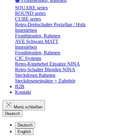
🟤 Frontblenden, Rahmen
SQUARE series
ROUND series
CUBE series
Retro-Drehschalter Porzellan / Holz
Innenleben
Frontblenden, Rahmen
AVE Schwarz MATT
Innenleben
Frontblenden, Rahmen
CJC Systems
Retro-Kipphebel Einsätze NINA
Retro-Schalter Blenden NINA
Steckdosen Rahmen
Steckdoseneinsätze + Zubehör
B2B
Kontakt
Menü schließen
Deutsch
Deutsch
English