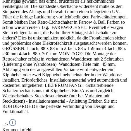
Kunstglas gewählt, das elfmal bruchfester als herkömmliches
Fensterglas ist. Die kratzfeste Oberfläche widersteht mühelos den
Strapazen des Alltags und bewahrt durch einen integrierten UV-
Filter die farbige Lackierung vor lichtbedingten Farbveränderungen.
Somit bleiben Ihre Retro-Lichtschalter in Farrow & Ball Farben so
schön wie am ersten Tag. FARBWECHSEL: Eventuell erwägen
Sie in einigen Jahren, die Farbe Ihrer Vintage-Lichtschalter zu
ändern? Dies ist unkompliziert möglich, da die Frontblenden sicher
und problemlos ohne Elektrofachkraft ausgetauscht werden können.
GRÖSSEN: 1-fach. 88 x 88 mm 2-fach. 88 x 159 mm 3-fach. 88 x
230 mm 4-fach. 88 x 301 mm MONTAGE: Die Montage der
Retroschalter erfolgt in vorhandenen Wanddosen mit 2 Schrauben
(Lieferung ohne Wanddosen). Wanddosen-Tiefe min. 45 mm.
Abhängig von der ausgewählten Variante wird entweder ein
Kipphebel oder zwei Kipphebel nebeneinander in der Wanddose
installiert. Erforderliches Installationsmaterial wird automatisch und
kostenfrei mitgeliefert. LIEFERUMFANG: - Schalterblende -
Schaltermechanismus mit Kipphebel: Ein-/Aus und zugleich
Wechselschalter- Steckdoseneinsatz (nur bei Varianten mit
Steckdosen) - Installationsmaterial - Anleitung Erleben Sie mit
ROHDE+ROHDE die perfekte Verbindung von Design und
Funktionalität.
-->
Kommentarfeld: