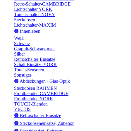
Retro-Schalter-CAMBRIDGE
Lichtschalter YORK
Touchschalter-NOVA
Steckdosen
Lichtschalter-MAXIM
🟤 Innenleben
Weiß
Schwarz
Graphit-Schwarz matt
Silber
Retroschalter-Einsätze
Schalt-Einsätze YORK
Touch-Sensoren
Sonstiges
🟤 Abdeckungen - Glas-Optik
Steckdosen RAHMEN
Frontblenden CAMBRIDGE
Frontblenden YORK
TOUCH-Blenden
VECTIS
🟤 Retroschalter-Einsätze
🟤 Steckdoseneinsätze, Zubehör