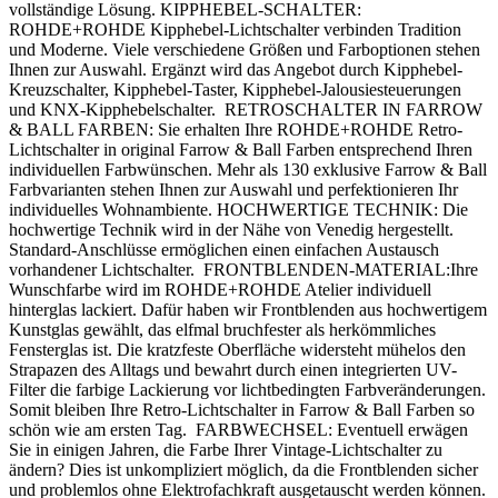
vollständige Lösung. KIPPHEBEL-SCHALTER:
ROHDE+ROHDE Kipphebel-Lichtschalter verbinden Tradition
und Moderne. Viele verschiedene Größen und Farboptionen stehen
Ihnen zur Auswahl. Ergänzt wird das Angebot durch Kipphebel-
Kreuzschalter, Kipphebel-Taster, Kipphebel-Jalousiesteuerungen
und KNX-Kipphebelschalter. RETROSCHALTER IN FARROW
& BALL FARBEN: Sie erhalten Ihre ROHDE+ROHDE Retro-
Lichtschalter in original Farrow & Ball Farben entsprechend Ihren
individuellen Farbwünschen. Mehr als 130 exklusive Farrow & Ball
Farbvarianten stehen Ihnen zur Auswahl und perfektionieren Ihr
individuelles Wohnambiente. HOCHWERTIGE TECHNIK: Die
hochwertige Technik wird in der Nähe von Venedig hergestellt.
Standard-Anschlüsse ermöglichen einen einfachen Austausch
vorhandener Lichtschalter. FRONTBLENDEN-MATERIAL:Ihre
Wunschfarbe wird im ROHDE+ROHDE Atelier individuell
hinterglas lackiert. Dafür haben wir Frontblenden aus hochwertigem
Kunstglas gewählt, das elfmal bruchfester als herkömmliches
Fensterglas ist. Die kratzfeste Oberfläche widersteht mühelos den
Strapazen des Alltags und bewahrt durch einen integrierten UV-
Filter die farbige Lackierung vor lichtbedingten Farbveränderungen.
Somit bleiben Ihre Retro-Lichtschalter in Farrow & Ball Farben so
schön wie am ersten Tag. FARBWECHSEL: Eventuell erwägen
Sie in einigen Jahren, die Farbe Ihrer Vintage-Lichtschalter zu
ändern? Dies ist unkompliziert möglich, da die Frontblenden sicher
und problemlos ohne Elektrofachkraft ausgetauscht werden können.