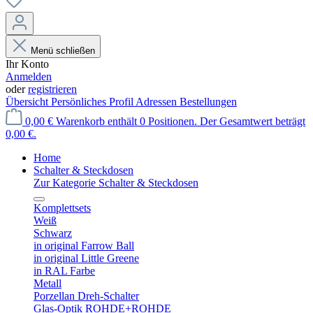
Menü schließen
Ihr Konto
Anmelden
oder
registrieren
Übersicht
Persönliches Profil
Adressen
Bestellungen
0,00 €
Warenkorb enthält 0 Positionen. Der Gesamtwert beträgt
0,00 €.
Home
Schalter & Steckdosen
Zur Kategorie Schalter & Steckdosen
Komplettsets
Weiß
Schwarz
in original Farrow Ball
in original Little Greene
in RAL Farbe
Metall
Porzellan Dreh-Schalter
Glas-Optik ROHDE+ROHDE