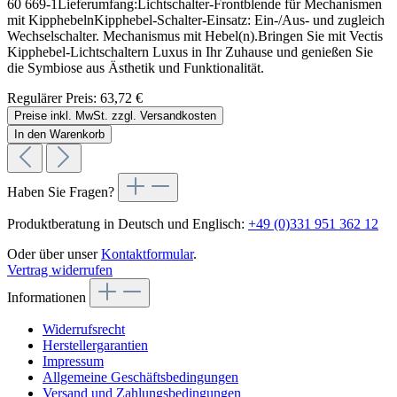
60 669-1Lieferumfang:Lichtschalter-Frontblende für Mechanismen
mit KipphebelnKipphebel-Schalter-Einsatz: Ein-/Aus- und zugleich
Wechselschalter. Mechanismus mit Hebel(n).Bringen Sie mit Vectis
Kipphebel-Lichtschaltern Luxus in Ihr Zuhause und genießen Sie
die Symbiose aus Ästhetik und Funktionalität.
Regulärer Preis:
63,72 €
Preise inkl. MwSt. zzgl. Versandkosten
In den Warenkorb
Haben Sie Fragen?
Produktberatung in Deutsch und Englisch:
+49 (0)331 951 362 12
Oder über unser
Kontaktformular
.
Vertrag widerrufen
Informationen
Widerrufsrecht
Herstellergarantien
Impressum
Allgemeine Geschäftsbedingungen
Versand und Zahlungsbedingungen