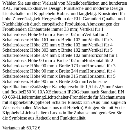
Wählen Sie aus einer Vielzahl von Metalloberflächen und hunderten
RAL-Farben.Exklusives Design: Puristische und moderne Design-
Lichtschalter mit Kipphebeln.Robust und langlebig: Konstruiert für
hohe Zuverlässigkeit.Hergestellt in der EU: Garantiert Qualität und
Nachhaltigkeit durch europäische Produktion.Abmessungen der
Frontblenden (Einbautiefe immer 33 mm):Vertikal für 1
Schalterdose: Höhe 90 mm x Breite 102 mmVertikal für 2
Schalterdosen: Höhe 161 mm x Breite 102 mmVertikal für 3
Schalterdosen: Höhe 232 mm x Breite 102 mmVertikal für 4
Schalterdosen: Höhe 303 mm x Breite 102 mmVertikal für 5
Schalterdosen: Höhe 374 mm x Breite 102 mmHorizontal für 1
Schalterdose: Höhe 90 mm x Breite 102 mmHorizontal für 2
Schalterdosen: Höhe 90 mm x Breite 173 mmHorizontal für 3
Schalterdosen: Höhe 90 mm x Breite 244 mmHorizontal für 4
Schalterdosen: Höhe 90 mm x Breite 315 mmHorizontal für 5
Schalterdosen: Höhe 90 mm x Breite 386 mmTechnische
Spezifikationen:Zulässiger Kabelquerschnitt: 1,5 bis 2,5 mm² starr
und flexibel250 V, 10AXSchutzart IP20Gebaut nach Standard EN
60 669-1Lieferumfang:Lichtschalter-Frontblende für Mechanismen
mit KipphebelnKipphebel-Schalter-Einsatz: Ein-/Aus- und zugleich
Wechselschalter. Mechanismus mit Hebel(n).Bringen Sie mit Vectis
Kipphebel-Lichtschaltern Luxus in Ihr Zuhause und genießen Sie
die Symbiose aus Ästhetik und Funktionalität.
Varianten ab
63,72 €