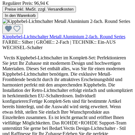
Regulärer Preis:
96,94 €
Preise inkl. MwSt. zzgl. Versandkosten
In den Warenkorb
Kipphebel-Lichtschalter Metall Aluminium 2-fach. Round Series
FARBE::
Silber
|
GRÖßE::
2-Fach
|
TECHNIK::
Ein-AUS
WECHSEL-Schalter
Vectis Kipphebel-Lichtschalter im Komplett-Set: Perfektionieren
Sie jetzt Ihr Zuhause mit modernem Design und hochwertigen
Materialien. Dieses Set enthält alles, was Sie für einen modernen
Kipphebel-Lichtschalter benötigen. Die exklusive Metall-
Frontblende besticht durch ihr attraktives Erscheinungsbild und
harmoniert perfekt mit den ansprechenden Kipphebeln. Die
Installation der Retro-Lichtschalter erfolgt einfach und unkompliziert
in herkömmlichen EU-Schalterdosen. Individuell
konfigurieren:Fertige Komplett-Sets sind für bestimmte Artikel
bereits hinterlegt, und die Auswahl wird stetig erweitert. Wenn
etwas fehlt, stellen Sie einfach Ihre Wunschprodukte aus
Einzelteilen zusammen. Es ist leicht gemacht und eröffnet Ihnen
vielfältige Möglichkeiten. Das ROHDE+ROHDE Support-Team
unterstützt Sie gerne bei Bedarf.Vectis Design-Lichtschalter - Stil
und Raffinesse für Ihr Zuhause:Erleben Sie die perfekte