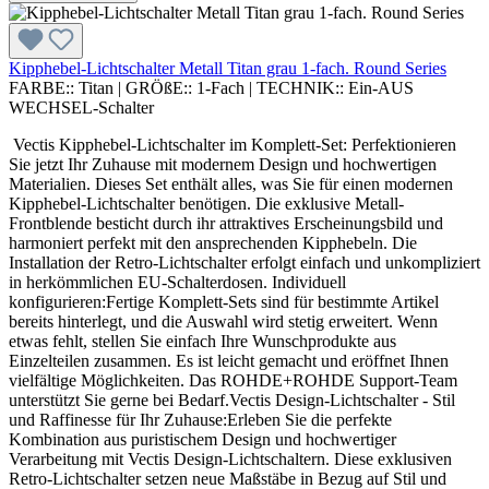
Kipphebel-Lichtschalter Metall Titan grau 1-fach. Round Series
FARBE::
Titan
|
GRÖßE::
1-Fach
|
TECHNIK::
Ein-AUS
WECHSEL-Schalter
Vectis Kipphebel-Lichtschalter im Komplett-Set: Perfektionieren
Sie jetzt Ihr Zuhause mit modernem Design und hochwertigen
Materialien. Dieses Set enthält alles, was Sie für einen modernen
Kipphebel-Lichtschalter benötigen. Die exklusive Metall-
Frontblende besticht durch ihr attraktives Erscheinungsbild und
harmoniert perfekt mit den ansprechenden Kipphebeln. Die
Installation der Retro-Lichtschalter erfolgt einfach und unkompliziert
in herkömmlichen EU-Schalterdosen. Individuell
konfigurieren:Fertige Komplett-Sets sind für bestimmte Artikel
bereits hinterlegt, und die Auswahl wird stetig erweitert. Wenn
etwas fehlt, stellen Sie einfach Ihre Wunschprodukte aus
Einzelteilen zusammen. Es ist leicht gemacht und eröffnet Ihnen
vielfältige Möglichkeiten. Das ROHDE+ROHDE Support-Team
unterstützt Sie gerne bei Bedarf.Vectis Design-Lichtschalter - Stil
und Raffinesse für Ihr Zuhause:Erleben Sie die perfekte
Kombination aus puristischem Design und hochwertiger
Verarbeitung mit Vectis Design-Lichtschaltern. Diese exklusiven
Retro-Lichtschalter setzen neue Maßstäbe in Bezug auf Stil und