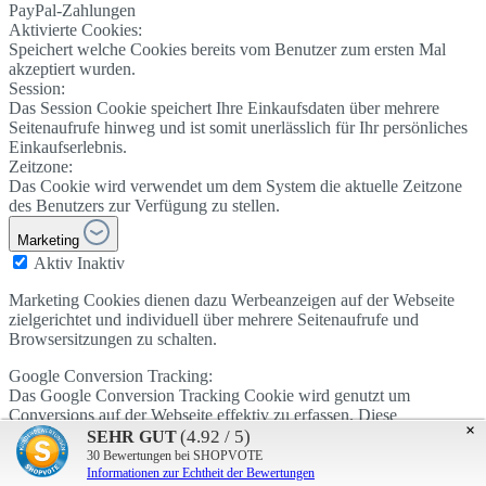
PayPal-Zahlungen
Aktivierte Cookies:
Speichert welche Cookies bereits vom Benutzer zum ersten Mal
akzeptiert wurden.
Session:
Das Session Cookie speichert Ihre Einkaufsdaten über mehrere
Seitenaufrufe hinweg und ist somit unerlässlich für Ihr persönliches
Einkaufserlebnis.
Zeitzone:
Das Cookie wird verwendet um dem System die aktuelle Zeitzone
des Benutzers zur Verfügung zu stellen.
Marketing
Aktiv
Inaktiv
Marketing Cookies dienen dazu Werbeanzeigen auf der Webseite
zielgerichtet und individuell über mehrere Seitenaufrufe und
Browsersitzungen zu schalten.
Google Conversion Tracking:
Das Google Conversion Tracking Cookie wird genutzt um
Conversions auf der Webseite effektiv zu erfassen. Diese
×
Informationen werden vom Seitenbetreiber genutzt um Google
(4.92 / 5)
SEHR GUT
AdWords Kampagnen gezielt einzusetzen.
30
Bewertungen bei SHOPVOTE
Informationen zur Echtheit der Bewertungen
Aktiv
Inaktiv