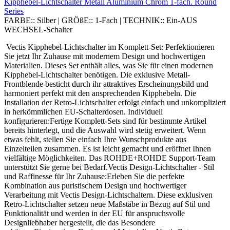
Kipphebel-Lichtschalter Metall Aluminium Chrom 1-fach. Round
Series
FARBE::
Silber
|
GRÖßE::
1-Fach
|
TECHNIK::
Ein-AUS
WECHSEL-Schalter
Vectis Kipphebel-Lichtschalter im Komplett-Set: Perfektionieren
Sie jetzt Ihr Zuhause mit modernem Design und hochwertigen
Materialien. Dieses Set enthält alles, was Sie für einen modernen
Kipphebel-Lichtschalter benötigen. Die exklusive Metall-
Frontblende besticht durch ihr attraktives Erscheinungsbild und
harmoniert perfekt mit den ansprechenden Kipphebeln. Die
Installation der Retro-Lichtschalter erfolgt einfach und unkompliziert
in herkömmlichen EU-Schalterdosen. Individuell
konfigurieren:Fertige Komplett-Sets sind für bestimmte Artikel
bereits hinterlegt, und die Auswahl wird stetig erweitert. Wenn
etwas fehlt, stellen Sie einfach Ihre Wunschprodukte aus
Einzelteilen zusammen. Es ist leicht gemacht und eröffnet Ihnen
vielfältige Möglichkeiten. Das ROHDE+ROHDE Support-Team
unterstützt Sie gerne bei Bedarf.Vectis Design-Lichtschalter - Stil
und Raffinesse für Ihr Zuhause:Erleben Sie die perfekte
Kombination aus puristischem Design und hochwertiger
Verarbeitung mit Vectis Design-Lichtschaltern. Diese exklusiven
Retro-Lichtschalter setzen neue Maßstäbe in Bezug auf Stil und
Funktionalität und werden in der EU für anspruchsvolle
Designliebhaber hergestellt, die das Besondere