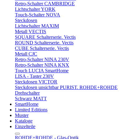
Retro-Schalter CAMBRIDGE
Lichtschalter YORK
Touch-Schalter NOVA
Steckdosen
Lichtschalter MAXIM
Metall VECTIS
SQUARE Schalterserie. Vectis
ROUND Schalterserie. Vectis
CUBE Schalterserie. Vectis
Metall CJC
Retro-Schalter NINA 230V
Retro-Schalter NINA KNX
Touch LUCIA SmartHome
LISA - Taster 230V
Steckdosen VICTOR
Steckdosen unsichtbar PURIST. ROHDE+ROHDE
Drehschalter
Schwarz MATT
SmartHome
Limited Editions
Muster
Kataloge
Einzelteile
ROHDE+ROHDE - Glas-Optik