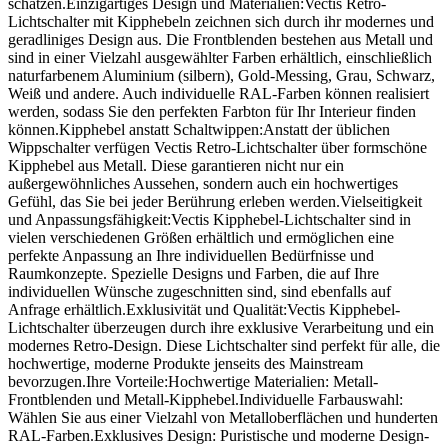
schätzen.Einzigartiges Design und Materialien:Vectis Retro-
Lichtschalter mit Kipphebeln zeichnen sich durch ihr modernes und
geradliniges Design aus. Die Frontblenden bestehen aus Metall und
sind in einer Vielzahl ausgewählter Farben erhältlich, einschließlich
naturfarbenem Aluminium (silbern), Gold-Messing, Grau, Schwarz,
Weiß und andere. Auch individuelle RAL-Farben können realisiert
werden, sodass Sie den perfekten Farbton für Ihr Interieur finden
können.Kipphebel anstatt Schaltwippen:Anstatt der üblichen
Wippschalter verfügen Vectis Retro-Lichtschalter über formschöne
Kipphebel aus Metall. Diese garantieren nicht nur ein
außergewöhnliches Aussehen, sondern auch ein hochwertiges
Gefühl, das Sie bei jeder Berührung erleben werden.Vielseitigkeit
und Anpassungsfähigkeit:Vectis Kipphebel-Lichtschalter sind in
vielen verschiedenen Größen erhältlich und ermöglichen eine
perfekte Anpassung an Ihre individuellen Bedürfnisse und
Raumkonzepte. Spezielle Designs und Farben, die auf Ihre
individuellen Wünsche zugeschnitten sind, sind ebenfalls auf
Anfrage erhältlich.Exklusivität und Qualität:Vectis Kipphebel-
Lichtschalter überzeugen durch ihre exklusive Verarbeitung und ein
modernes Retro-Design. Diese Lichtschalter sind perfekt für alle, die
hochwertige, moderne Produkte jenseits des Mainstream
bevorzugen.Ihre Vorteile:Hochwertige Materialien: Metall-
Frontblenden und Metall-Kipphebel.Individuelle Farbauswahl:
Wählen Sie aus einer Vielzahl von Metalloberflächen und hunderten
RAL-Farben.Exklusives Design: Puristische und moderne Design-