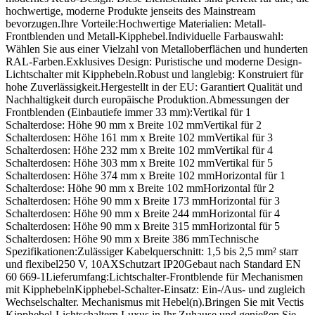
hochwertige, moderne Produkte jenseits des Mainstream
bevorzugen.Ihre Vorteile:Hochwertige Materialien: Metall-
Frontblenden und Metall-Kipphebel.Individuelle Farbauswahl:
Wählen Sie aus einer Vielzahl von Metalloberflächen und hunderten
RAL-Farben.Exklusives Design: Puristische und moderne Design-
Lichtschalter mit Kipphebeln.Robust und langlebig: Konstruiert für
hohe Zuverlässigkeit.Hergestellt in der EU: Garantiert Qualität und
Nachhaltigkeit durch europäische Produktion.Abmessungen der
Frontblenden (Einbautiefe immer 33 mm):Vertikal für 1
Schalterdose: Höhe 90 mm x Breite 102 mmVertikal für 2
Schalterdosen: Höhe 161 mm x Breite 102 mmVertikal für 3
Schalterdosen: Höhe 232 mm x Breite 102 mmVertikal für 4
Schalterdosen: Höhe 303 mm x Breite 102 mmVertikal für 5
Schalterdosen: Höhe 374 mm x Breite 102 mmHorizontal für 1
Schalterdose: Höhe 90 mm x Breite 102 mmHorizontal für 2
Schalterdosen: Höhe 90 mm x Breite 173 mmHorizontal für 3
Schalterdosen: Höhe 90 mm x Breite 244 mmHorizontal für 4
Schalterdosen: Höhe 90 mm x Breite 315 mmHorizontal für 5
Schalterdosen: Höhe 90 mm x Breite 386 mmTechnische
Spezifikationen:Zulässiger Kabelquerschnitt: 1,5 bis 2,5 mm² starr
und flexibel250 V, 10AXSchutzart IP20Gebaut nach Standard EN
60 669-1Lieferumfang:Lichtschalter-Frontblende für Mechanismen
mit KipphebelnKipphebel-Schalter-Einsatz: Ein-/Aus- und zugleich
Wechselschalter. Mechanismus mit Hebel(n).Bringen Sie mit Vectis
Kipphebel-Lichtschaltern Luxus in Ihr Zuhause und genießen Sie