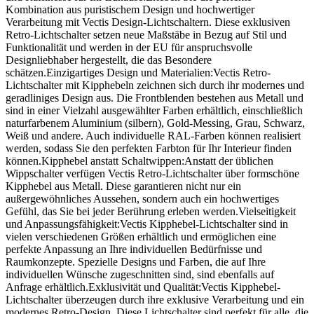
Kombination aus puristischem Design und hochwertiger
Verarbeitung mit Vectis Design-Lichtschaltern. Diese exklusiven
Retro-Lichtschalter setzen neue Maßstäbe in Bezug auf Stil und
Funktionalität und werden in der EU für anspruchsvolle
Designliebhaber hergestellt, die das Besondere
schätzen.Einzigartiges Design und Materialien:Vectis Retro-
Lichtschalter mit Kipphebeln zeichnen sich durch ihr modernes und
geradliniges Design aus. Die Frontblenden bestehen aus Metall und
sind in einer Vielzahl ausgewählter Farben erhältlich, einschließlich
naturfarbenem Aluminium (silbern), Gold-Messing, Grau, Schwarz,
Weiß und andere. Auch individuelle RAL-Farben können realisiert
werden, sodass Sie den perfekten Farbton für Ihr Interieur finden
können.Kipphebel anstatt Schaltwippen:Anstatt der üblichen
Wippschalter verfügen Vectis Retro-Lichtschalter über formschöne
Kipphebel aus Metall. Diese garantieren nicht nur ein
außergewöhnliches Aussehen, sondern auch ein hochwertiges
Gefühl, das Sie bei jeder Berührung erleben werden.Vielseitigkeit
und Anpassungsfähigkeit:Vectis Kipphebel-Lichtschalter sind in
vielen verschiedenen Größen erhältlich und ermöglichen eine
perfekte Anpassung an Ihre individuellen Bedürfnisse und
Raumkonzepte. Spezielle Designs und Farben, die auf Ihre
individuellen Wünsche zugeschnitten sind, sind ebenfalls auf
Anfrage erhältlich.Exklusivität und Qualität:Vectis Kipphebel-
Lichtschalter überzeugen durch ihre exklusive Verarbeitung und ein
modernes Retro-Design. Diese Lichtschalter sind perfekt für alle, die