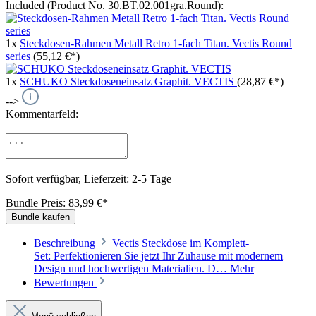
Included (Product No. 30.BT.02.001gra.Round):
1x
Steckdosen-Rahmen Metall Retro 1-fach Titan. Vectis Round
series
(55,12 €*)
1x
SCHUKO Steckdoseneinsatz Graphit. VECTIS
(28,87 €*)
-->
Kommentarfeld:
Sofort verfügbar, Lieferzeit: 2-5 Tage
Bundle Preis: 83,99 €
*
Bundle kaufen
Beschreibung
Vectis Steckdose im Komplett-
Set: Perfektionieren Sie jetzt Ihr Zuhause mit modernem
Design und hochwertigen Materialien. D…
Mehr
Bewertungen