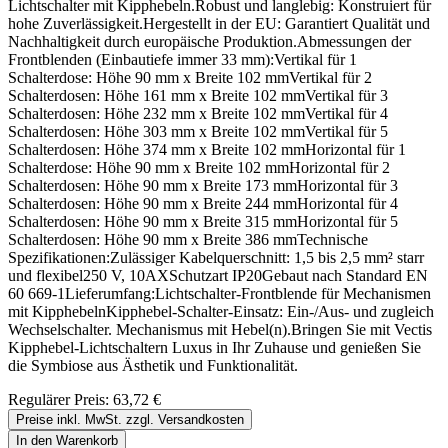
Lichtschalter mit Kipphebeln.Robust und langlebig: Konstruiert für
hohe Zuverlässigkeit.Hergestellt in der EU: Garantiert Qualität und
Nachhaltigkeit durch europäische Produktion.Abmessungen der
Frontblenden (Einbautiefe immer 33 mm):Vertikal für 1
Schalterdose: Höhe 90 mm x Breite 102 mmVertikal für 2
Schalterdosen: Höhe 161 mm x Breite 102 mmVertikal für 3
Schalterdosen: Höhe 232 mm x Breite 102 mmVertikal für 4
Schalterdosen: Höhe 303 mm x Breite 102 mmVertikal für 5
Schalterdosen: Höhe 374 mm x Breite 102 mmHorizontal für 1
Schalterdose: Höhe 90 mm x Breite 102 mmHorizontal für 2
Schalterdosen: Höhe 90 mm x Breite 173 mmHorizontal für 3
Schalterdosen: Höhe 90 mm x Breite 244 mmHorizontal für 4
Schalterdosen: Höhe 90 mm x Breite 315 mmHorizontal für 5
Schalterdosen: Höhe 90 mm x Breite 386 mmTechnische
Spezifikationen:Zulässiger Kabelquerschnitt: 1,5 bis 2,5 mm² starr
und flexibel250 V, 10AXSchutzart IP20Gebaut nach Standard EN
60 669-1Lieferumfang:Lichtschalter-Frontblende für Mechanismen
mit KipphebelnKipphebel-Schalter-Einsatz: Ein-/Aus- und zugleich
Wechselschalter. Mechanismus mit Hebel(n).Bringen Sie mit Vectis
Kipphebel-Lichtschaltern Luxus in Ihr Zuhause und genießen Sie
die Symbiose aus Ästhetik und Funktionalität.
Regulärer Preis:
63,72 €
Preise inkl. MwSt. zzgl. Versandkosten
In den Warenkorb