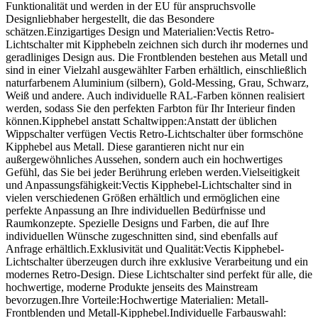
Funktionalität und werden in der EU für anspruchsvolle
Designliebhaber hergestellt, die das Besondere
schätzen.Einzigartiges Design und Materialien:Vectis Retro-
Lichtschalter mit Kipphebeln zeichnen sich durch ihr modernes und
geradliniges Design aus. Die Frontblenden bestehen aus Metall und
sind in einer Vielzahl ausgewählter Farben erhältlich, einschließlich
naturfarbenem Aluminium (silbern), Gold-Messing, Grau, Schwarz,
Weiß und andere. Auch individuelle RAL-Farben können realisiert
werden, sodass Sie den perfekten Farbton für Ihr Interieur finden
können.Kipphebel anstatt Schaltwippen:Anstatt der üblichen
Wippschalter verfügen Vectis Retro-Lichtschalter über formschöne
Kipphebel aus Metall. Diese garantieren nicht nur ein
außergewöhnliches Aussehen, sondern auch ein hochwertiges
Gefühl, das Sie bei jeder Berührung erleben werden.Vielseitigkeit
und Anpassungsfähigkeit:Vectis Kipphebel-Lichtschalter sind in
vielen verschiedenen Größen erhältlich und ermöglichen eine
perfekte Anpassung an Ihre individuellen Bedürfnisse und
Raumkonzepte. Spezielle Designs und Farben, die auf Ihre
individuellen Wünsche zugeschnitten sind, sind ebenfalls auf
Anfrage erhältlich.Exklusivität und Qualität:Vectis Kipphebel-
Lichtschalter überzeugen durch ihre exklusive Verarbeitung und ein
modernes Retro-Design. Diese Lichtschalter sind perfekt für alle, die
hochwertige, moderne Produkte jenseits des Mainstream
bevorzugen.Ihre Vorteile:Hochwertige Materialien: Metall-
Frontblenden und Metall-Kipphebel.Individuelle Farbauswahl: