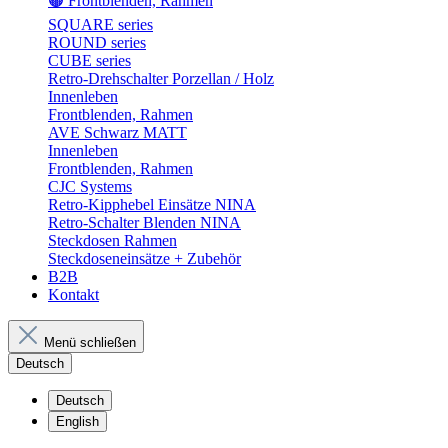
🟤 Frontblenden, Rahmen
SQUARE series
ROUND series
CUBE series
Retro-Drehschalter Porzellan / Holz
Innenleben
Frontblenden, Rahmen
AVE Schwarz MATT
Innenleben
Frontblenden, Rahmen
CJC Systems
Retro-Kipphebel Einsätze NINA
Retro-Schalter Blenden NINA
Steckdosen Rahmen
Steckdoseneinsätze + Zubehör
B2B
Kontakt
Menü schließen
Deutsch
Deutsch
English