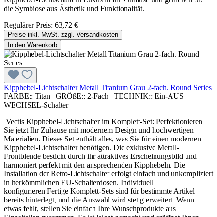
die Symbiose aus Ästhetik und Funktionalität.
Regulärer Preis:
63,72 €
Preise inkl. MwSt. zzgl. Versandkosten
In den Warenkorb
Kipphebel-Lichtschalter Metall Titanium Grau 2-fach. Round Series
FARBE::
Titan
|
GRÖßE::
2-Fach
|
TECHNIK::
Ein-AUS
WECHSEL-Schalter
Vectis Kipphebel-Lichtschalter im Komplett-Set: Perfektionieren
Sie jetzt Ihr Zuhause mit modernem Design und hochwertigen
Materialien. Dieses Set enthält alles, was Sie für einen modernen
Kipphebel-Lichtschalter benötigen. Die exklusive Metall-
Frontblende besticht durch ihr attraktives Erscheinungsbild und
harmoniert perfekt mit den ansprechenden Kipphebeln. Die
Installation der Retro-Lichtschalter erfolgt einfach und unkompliziert
in herkömmlichen EU-Schalterdosen. Individuell
konfigurieren:Fertige Komplett-Sets sind für bestimmte Artikel
bereits hinterlegt, und die Auswahl wird stetig erweitert. Wenn
etwas fehlt, stellen Sie einfach Ihre Wunschprodukte aus