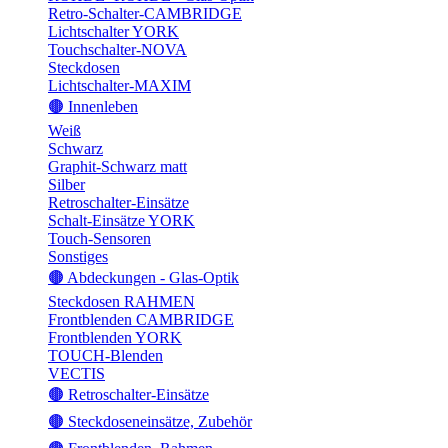
Retro-Schalter-CAMBRIDGE
Lichtschalter YORK
Touchschalter-NOVA
Steckdosen
Lichtschalter-MAXIM
🟤 Innenleben
Weiß
Schwarz
Graphit-Schwarz matt
Silber
Retroschalter-Einsätze
Schalt-Einsätze YORK
Touch-Sensoren
Sonstiges
🟤 Abdeckungen - Glas-Optik
Steckdosen RAHMEN
Frontblenden CAMBRIDGE
Frontblenden YORK
TOUCH-Blenden
VECTIS
🟤 Retroschalter-Einsätze
🟤 Steckdoseneinsätze, Zubehör