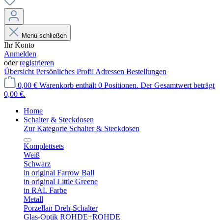
Menü schließen
Ihr Konto
Anmelden
oder
registrieren
Übersicht
Persönliches Profil
Adressen
Bestellungen
0,00 €
Warenkorb enthält 0 Positionen. Der Gesamtwert beträgt
0,00 €.
Home
Schalter & Steckdosen
Zur Kategorie Schalter & Steckdosen
Komplettsets
Weiß
Schwarz
in original Farrow Ball
in original Little Greene
in RAL Farbe
Metall
Porzellan Dreh-Schalter
Glas-Optik ROHDE+ROHDE