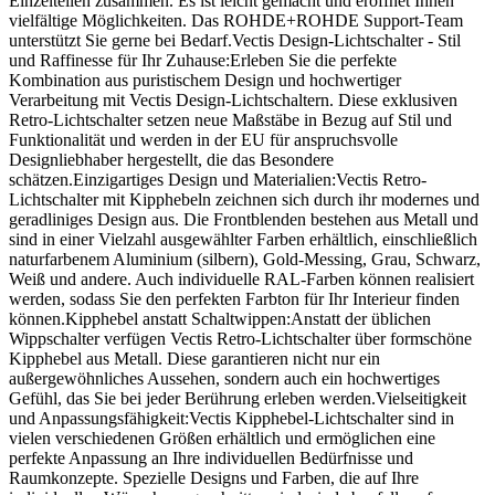
Einzelteilen zusammen. Es ist leicht gemacht und eröffnet Ihnen
vielfältige Möglichkeiten. Das ROHDE+ROHDE Support-Team
unterstützt Sie gerne bei Bedarf.Vectis Design-Lichtschalter - Stil
und Raffinesse für Ihr Zuhause:Erleben Sie die perfekte
Kombination aus puristischem Design und hochwertiger
Verarbeitung mit Vectis Design-Lichtschaltern. Diese exklusiven
Retro-Lichtschalter setzen neue Maßstäbe in Bezug auf Stil und
Funktionalität und werden in der EU für anspruchsvolle
Designliebhaber hergestellt, die das Besondere
schätzen.Einzigartiges Design und Materialien:Vectis Retro-
Lichtschalter mit Kipphebeln zeichnen sich durch ihr modernes und
geradliniges Design aus. Die Frontblenden bestehen aus Metall und
sind in einer Vielzahl ausgewählter Farben erhältlich, einschließlich
naturfarbenem Aluminium (silbern), Gold-Messing, Grau, Schwarz,
Weiß und andere. Auch individuelle RAL-Farben können realisiert
werden, sodass Sie den perfekten Farbton für Ihr Interieur finden
können.Kipphebel anstatt Schaltwippen:Anstatt der üblichen
Wippschalter verfügen Vectis Retro-Lichtschalter über formschöne
Kipphebel aus Metall. Diese garantieren nicht nur ein
außergewöhnliches Aussehen, sondern auch ein hochwertiges
Gefühl, das Sie bei jeder Berührung erleben werden.Vielseitigkeit
und Anpassungsfähigkeit:Vectis Kipphebel-Lichtschalter sind in
vielen verschiedenen Größen erhältlich und ermöglichen eine
perfekte Anpassung an Ihre individuellen Bedürfnisse und
Raumkonzepte. Spezielle Designs und Farben, die auf Ihre