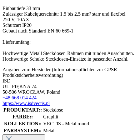
Einbautiefe 33 mm
Zulässiger Kabelquerschnitt: 1,5 bis 2,5 mm² starr und flexibel
250 V, 10AX
Schutzart IP20
Gebaut nach Standard EN 60 669-1
Lieferumfang:
Hochwertige Metall Steckdosen-Rahmen mit runden Ausschnitten.
Hochwertige Schuko Steckdosen-Einsätze in passender Anzahl.
Angaben zum Hersteller (Informationspflichten zur GPSR
Produktsicherheitsverordnung)
ISD
UL. PIĘKNA 74
50-506 WROCŁAW, Poland
+48 668 014 424
https://www.isdvectis.pl
PRODUKTART::
Steckdose
FARBE::
Graphit
KOLLEKTION::
VECTIS - Metal round
FARBSYSTEM::
Metall