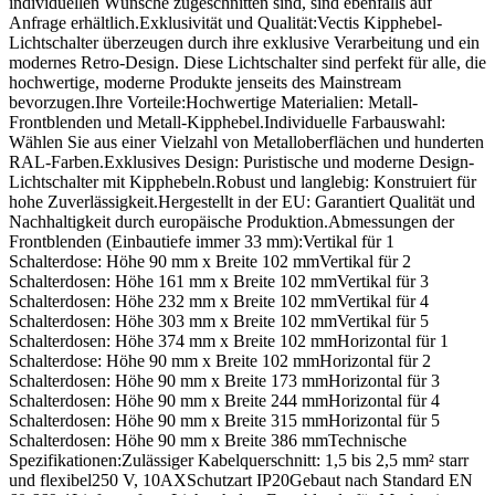
individuellen Wünsche zugeschnitten sind, sind ebenfalls auf
Anfrage erhältlich.Exklusivität und Qualität:Vectis Kipphebel-
Lichtschalter überzeugen durch ihre exklusive Verarbeitung und ein
modernes Retro-Design. Diese Lichtschalter sind perfekt für alle, die
hochwertige, moderne Produkte jenseits des Mainstream
bevorzugen.Ihre Vorteile:Hochwertige Materialien: Metall-
Frontblenden und Metall-Kipphebel.Individuelle Farbauswahl:
Wählen Sie aus einer Vielzahl von Metalloberflächen und hunderten
RAL-Farben.Exklusives Design: Puristische und moderne Design-
Lichtschalter mit Kipphebeln.Robust und langlebig: Konstruiert für
hohe Zuverlässigkeit.Hergestellt in der EU: Garantiert Qualität und
Nachhaltigkeit durch europäische Produktion.Abmessungen der
Frontblenden (Einbautiefe immer 33 mm):Vertikal für 1
Schalterdose: Höhe 90 mm x Breite 102 mmVertikal für 2
Schalterdosen: Höhe 161 mm x Breite 102 mmVertikal für 3
Schalterdosen: Höhe 232 mm x Breite 102 mmVertikal für 4
Schalterdosen: Höhe 303 mm x Breite 102 mmVertikal für 5
Schalterdosen: Höhe 374 mm x Breite 102 mmHorizontal für 1
Schalterdose: Höhe 90 mm x Breite 102 mmHorizontal für 2
Schalterdosen: Höhe 90 mm x Breite 173 mmHorizontal für 3
Schalterdosen: Höhe 90 mm x Breite 244 mmHorizontal für 4
Schalterdosen: Höhe 90 mm x Breite 315 mmHorizontal für 5
Schalterdosen: Höhe 90 mm x Breite 386 mmTechnische
Spezifikationen:Zulässiger Kabelquerschnitt: 1,5 bis 2,5 mm² starr
und flexibel250 V, 10AXSchutzart IP20Gebaut nach Standard EN