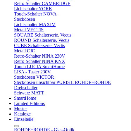
Retro-Schalter CAMBRIDGE
Lichtschalter YORK
Touch-Schalter NOVA
Steckdosen
Lichtschalter MAXIM
Metall VECTIS
SQUARE Schalterserie. Vectis
ROUND Schalterserie. Vectis
CUBE Schalterserie. Vectis
Metall CJC
Retro-Schalter NINA 230V
Retro-Schalter NINA KNX
Touch LUCIA SmartHome
LISA - Taster 230V
Steckdosen VICTOR
Steckdosen unsichtbar PURIST. ROHDE+ROHDE
Drehschalter
Schwarz MATT
SmartHome
Limited Editions
Muster
Kataloge
Einzelteile
ROHDE+ROHDE - Glas-Optik