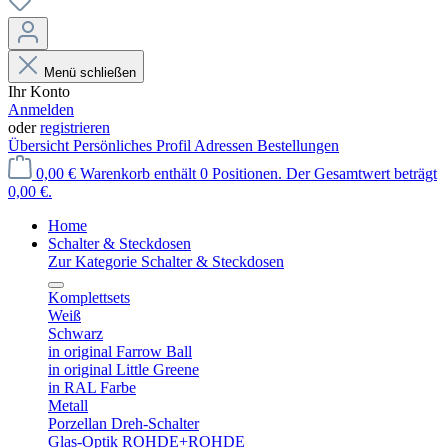
Menü schließen
Ihr Konto
Anmelden
oder
registrieren
Übersicht
Persönliches Profil
Adressen
Bestellungen
0,00 €
Warenkorb enthält 0 Positionen. Der Gesamtwert beträgt
0,00 €.
Home
Schalter & Steckdosen
Zur Kategorie Schalter & Steckdosen
Komplettsets
Weiß
Schwarz
in original Farrow Ball
in original Little Greene
in RAL Farbe
Metall
Porzellan Dreh-Schalter
Glas-Optik ROHDE+ROHDE