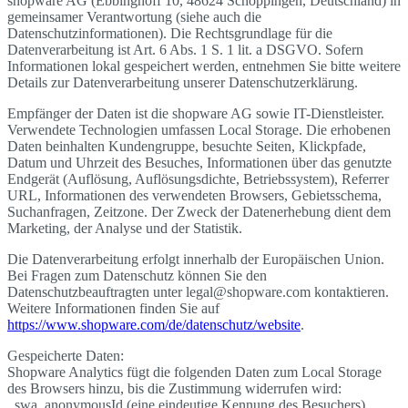
shopware AG (Ebbinghoff 10, 48624 Schöppingen, Deutschland) in
gemeinsamer Verantwortung (siehe auch die
Datenschutzinformationen). Die Rechtsgrundlage für die
Datenverarbeitung ist Art. 6 Abs. 1 S. 1 lit. a DSGVO. Sofern
Informationen lokal gespeichert werden, entnehmen Sie bitte weitere
Details zur Datenverarbeitung unserer Datenschutzerklärung.
Empfänger der Daten ist die shopware AG sowie IT-Dienstleister.
Verwendete Technologien umfassen Local Storage. Die erhobenen
Daten beinhalten Kundengruppe, besuchte Seiten, Klickpfade,
Datum und Uhrzeit des Besuches, Informationen über das genutzte
Endgerät (Auflösung, Auflösungsdichte, Betriebssystem), Referrer
URL, Informationen des verwendeten Browsers, Gebietsschema,
Suchanfragen, Zeitzone. Der Zweck der Datenerhebung dient dem
Marketing, der Analyse und der Statistik.
Die Datenverarbeitung erfolgt innerhalb der Europäischen Union.
Bei Fragen zum Datenschutz können Sie den
Datenschutzbeauftragten unter legal@shopware.com kontaktieren.
Weitere Informationen finden Sie auf
https://www.shopware.com/de/datenschutz/website
.
Gespeicherte Daten:
Shopware Analytics fügt die folgenden Daten zum Local Storage
des Browsers hinzu, bis die Zustimmung widerrufen wird:
_swa_anonymousId (eine eindeutige Kennung des Besuchers),