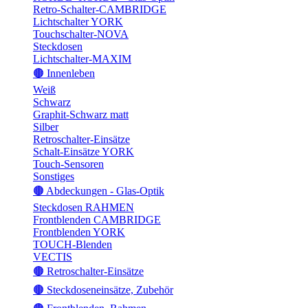
Retro-Schalter-CAMBRIDGE
Lichtschalter YORK
Touchschalter-NOVA
Steckdosen
Lichtschalter-MAXIM
🟤 Innenleben
Weiß
Schwarz
Graphit-Schwarz matt
Silber
Retroschalter-Einsätze
Schalt-Einsätze YORK
Touch-Sensoren
Sonstiges
🟤 Abdeckungen - Glas-Optik
Steckdosen RAHMEN
Frontblenden CAMBRIDGE
Frontblenden YORK
TOUCH-Blenden
VECTIS
🟤 Retroschalter-Einsätze
🟤 Steckdoseneinsätze, Zubehör