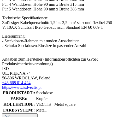
Für 4 Wanddosen: Höhe 90 mm x Breite 315 mm
Für 5 Wanddosen: Höhe 90 mm x Breite 386 mm
Technische Spezifikationen:
Zulässiger Kabelquerschnitt: 1,5 bis 2,5 mm² starr und flexibel 250
V, 10AX Schutzart IP20 Gebaut nach Standard EN 60 669-1
Lieferumfang:
- Steckdosen-Rahmen mit runden Ausschnitten
- Schuko Steckdosen-Einsätze in passender Anzahl
Angaben zum Hersteller (Informationspflichten zur GPSR
Produktsicherheitsverordnung)
ISD
UL. PIĘKNA 74
50-506 WROCŁAW, Poland
+48 668 014 424
https://www.isdvectis.pl
PRODUKTART::
Steckdose
FARBE::
Kupfer
KOLLEKTION::
VECTIS - Metal square
FARBSYSTEM::
Metall