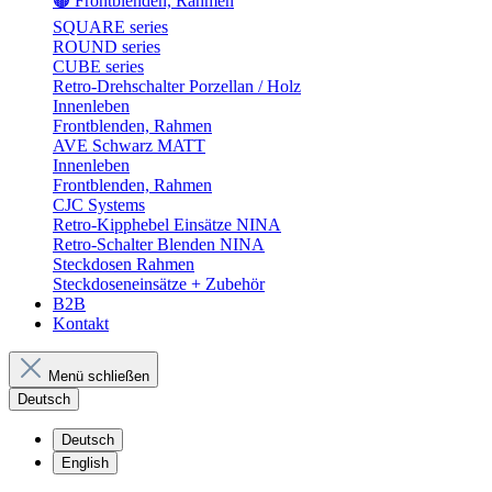
🟤 Frontblenden, Rahmen
SQUARE series
ROUND series
CUBE series
Retro-Drehschalter Porzellan / Holz
Innenleben
Frontblenden, Rahmen
AVE Schwarz MATT
Innenleben
Frontblenden, Rahmen
CJC Systems
Retro-Kipphebel Einsätze NINA
Retro-Schalter Blenden NINA
Steckdosen Rahmen
Steckdoseneinsätze + Zubehör
B2B
Kontakt
Menü schließen
Deutsch
Deutsch
English