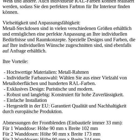
Weiß und andere. Auch individuelle RAL-Farben können realisiert
werden, sodass Sie den perfekten Farbton für Ihr Interieur finden
können.
Vielseitigkeit und Anpassungsfähigkeit:
Metall-Steckdosen sind in vielen verschiedenen Größen erhältlich
und ermöglichen eine perfekte Anpassung an Ihre individuellen
Bedürfnisse und Raumkonzepte. Spezielle Designs und Farben, die
auf Ihre individuellen Wünsche zugeschnitten sind, sind ebenfalls
auf Anfrage erhältlich.
Ihre Vorteile:
- Hochwertige Materialien: Metall-Rahmen
- Individuelle Farbauswahl: Wählen Sie aus einer Vielzahl von
Metalloberflächen und hunderten RAL-Farben.
- Exklusives Design: Puristische und modern.
- Robust und langlebig: Konstruiert für hohe Zuverlässigkeit.
- Einfache Installation
- Hergestellt in der EU: Garantiert Qualität und Nachhaltigkeit
durch europäische Produktion.
Abmessungen der Frontblenden (Einbautiefe immer 33 mm):
Für 1 Wanddose: Höhe 90 mm x Breite 102 mm
Für 2 Wanddosen: Höhe 90 mm x Breite 173 mm
Für 3 Wanddosen: Höhe 90 mm x Breite 244 mm