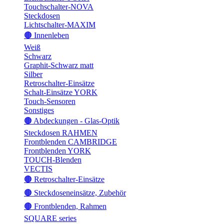
Touchschalter-NOVA
Steckdosen
Lichtschalter-MAXIM
🟤 Innenleben
Weiß
Schwarz
Graphit-Schwarz matt
Silber
Retroschalter-Einsätze
Schalt-Einsätze YORK
Touch-Sensoren
Sonstiges
🟤 Abdeckungen - Glas-Optik
Steckdosen RAHMEN
Frontblenden CAMBRIDGE
Frontblenden YORK
TOUCH-Blenden
VECTIS
🟤 Retroschalter-Einsätze
🟤 Steckdoseneinsätze, Zubehör
🟤 Frontblenden, Rahmen
SQUARE series