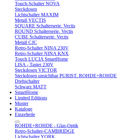
Touch-Schalter NOVA
Steckdosen
Lichtschalter MAXIM
Metall VECTIS
SQUARE Schalterserie. Vectis
ROUND Schalterserie. Vectis
CUBE Schalterserie. Vectis
Metall CJC
Retro-Schalter NINA 230V
Retro-Schalter NINA KNX
Touch LUCIA SmartHome
LISA - Taster 230V
Steckdosen VICTOR
Steckdosen unsichtbar PURIST. ROHDE+ROHDE
Drehschalter
Schwarz MATT
SmartHome
Limited Editions
Muster
Kataloge
Einzelteile
ROHDE+ROHDE - Glas-Optik
Retro-Schalter-CAMBRIDGE
Lichtschalter YORK