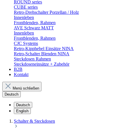
ROUND series
CUBE series
Retro-Drehschalter Porzellan / Holz
Innenleben
Frontblenden, Rahmen
AVE Schwarz MATT
Innenleben
Frontblenden, Rahmen
CJC Systems
Retro-Kipphebel Einsätze NINA
Retro-Schalter Blenden NINA
Steckdosen Rahmen
Steckdoseneinsätze + Zubehör
B2B
Kontakt
Menü schließen
Deutsch
Deutsch
English
Schalter & Steckdosen