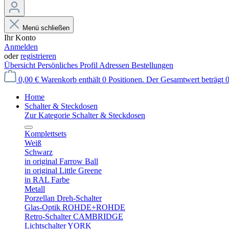
Menü schließen
Ihr Konto
Anmelden
oder
registrieren
Übersicht
Persönliches Profil
Adressen
Bestellungen
0,00 €
Warenkorb enthält 0 Positionen. Der Gesamtwert beträgt 0
Home
Schalter & Steckdosen
Zur Kategorie Schalter & Steckdosen
Komplettsets
Weiß
Schwarz
in original Farrow Ball
in original Little Greene
in RAL Farbe
Metall
Porzellan Dreh-Schalter
Glas-Optik ROHDE+ROHDE
Retro-Schalter CAMBRIDGE
Lichtschalter YORK