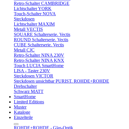
Retro-Schalter CAMBRIDGE
Lichtschalter YORK
Touch-Schalter NOVA
Steckdosen
Lichtschalter MAXIM
Metall VECTIS
SQUARE Schalterserie. Vectis
ROUND Schalterserie. Vectis
CUBE Schalterserie. Vectis
Metall CJC
Retro-Schalter NINA 230V
Retro-Schalter NINA KNX
Touch LUCIA SmartHome
LISA - Taster 230V
Steckdosen VICTOR
Steckdosen unsichtbar PURIST. ROHDE+ROHDE
Drehschalter
Schwarz MATT
SmartHome
Limited Editions
Muster
Kataloge
Einzelteile
ROHDE+ROHDE - Glas-Optik