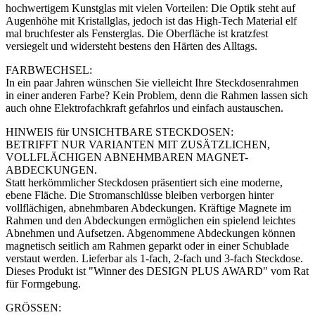
hochwertigem Kunstglas mit vielen Vorteilen:
Die Optik steht auf
Augenhöhe mit Kristallglas, jedoch ist das High-Tech Material elf
mal bruchfester als Fensterglas. Die Oberfläche ist kratzfest
versiegelt und widersteht bestens den Härten des Alltags.
FARBWECHSEL:
In ein paar Jahren wünschen Sie vielleicht Ihre Steckdosenrahmen
in einer anderen Farbe? Kein Problem, denn die Rahmen lassen sich
auch ohne Elektrofachkraft gefahrlos und einfach austauschen.
HINWEIS für UNSICHTBARE STECKDOSEN:
BETRIFFT NUR VARIANTEN MIT ZUSÄTZLICHEN,
VOLLFLÄCHIGEN ABNEHMBAREN MAGNET-
ABDECKUNGEN.
Statt herkömmlicher Steckdosen präsentiert sich eine moderne,
ebene Fläche. Die Stromanschlüsse bleiben verborgen hinter
vollflächigen, abnehmbaren Abdeckungen. Kräftige Magnete im
Rahmen und den Abdeckungen ermöglichen ein spielend leichtes
Abnehmen und Aufsetzen. Abgenommene Abdeckungen können
magnetisch seitlich am Rahmen geparkt oder in einer Schublade
verstaut werden. Lieferbar als 1-fach, 2-fach und 3-fach Steckdose.
Dieses Produkt ist "Winner des DESIGN PLUS AWARD" vom Rat
für Formgebung.
GRÖSSEN: