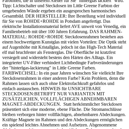
Farbtönen, die in unserem Atelier für Sie "hinterglas lackiert" wird.
Tipp: Lichtschalter und Steckdosen im Little Greene Farbton der
umgebenden Wände ergeben ein ausgesprochen harmonisches
Gesamtbild. DER HERSTELLER: Ihre Bestellung wird individuell
für Sie von ROHDE+ROHDE in Potsdam angefertigt. Das
elektrische Installationsmaterial liefert AVE unweit von Venedig, ein
Familienbetrieb mit über 100 Jahren Erfahrung. DAS RAHMEN-
MATERIAL: ROHDE+ROHDE Steckdosenrahmen bestehen aus
einem hochwertigem Kunstglas mit vielen Vorteilen: Die Optik steht
auf Augenhöhe mit Kristallglas, jedoch ist das High-Tech Material
elf mal bruchfester als Fensterglas. Die Oberfläche ist kratzfest
versiegelt und widersteht bestens den Härten des Alltags. Ein
integrierter UV-Filter verhindert Lichtbedingte Farbveränderungen
der "hinterlgas-lackierung" in Little Greene Farben.
FARBWECHSEL: In ein paar Jahren wünschen Sie vielleicht Ihre
Steckdosenrahmen in einer anderen Farbe? Kein Problem, denn die
Rahmen lassen sich auch ohne Elektrofachkraft gefahrlos und
einfach austauschen. HINWEIS für UNSICHTBARE
STECKDOSEN:BETRIFFT NUR VARIANTEN MIT
ZUSÄTZLICHEN, VOLLFLÄCHIGEN ABNEHMBAREN
MAGNET-ABDECKUNGEN. Statt herkömmlicher Steckdosen
präsentiert sich eine moderne, ebene Fläche. Die Stromanschlüsse
bleiben verborgen hinter vollflächigen, abnehmbaren Abdeckungen.
Kräftige Magnete im Rahmen und den Abdeckungen ermöglichen
ein spielend leichtes Abnehmen und Aufsetzen. Abgenommene