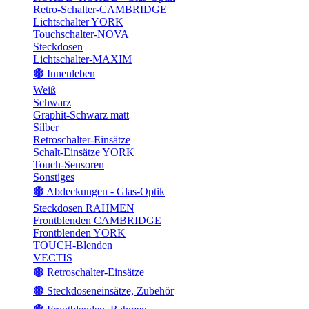
Retro-Schalter-CAMBRIDGE
Lichtschalter YORK
Touchschalter-NOVA
Steckdosen
Lichtschalter-MAXIM
🟤 Innenleben
Weiß
Schwarz
Graphit-Schwarz matt
Silber
Retroschalter-Einsätze
Schalt-Einsätze YORK
Touch-Sensoren
Sonstiges
🟤 Abdeckungen - Glas-Optik
Steckdosen RAHMEN
Frontblenden CAMBRIDGE
Frontblenden YORK
TOUCH-Blenden
VECTIS
🟤 Retroschalter-Einsätze
🟤 Steckdoseneinsätze, Zubehör