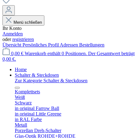
Menü schließen
Ihr Konto
Anmelden
oder
registrieren
Übersicht
Persönliches Profil
Adressen
Bestellungen
0,00 €
Warenkorb enthält 0 Positionen. Der Gesamtwert beträgt
0,00 €.
Home
Schalter & Steckdosen
Zur Kategorie Schalter & Steckdosen
Komplettsets
Weiß
Schwarz
in original Farrow Ball
in original Little Greene
in RAL Farbe
Metall
Porzellan Dreh-Schalter
Glas-Optik ROHDE+ROHDE