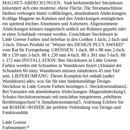
MAGNET-ABDECKUNGEN. Statt herkömmlicher Steckdosen
präsentiert sich eine moderne, ebene Fläche. Die Stromanschlüsse
bleiben verborgen hinter vollflächigen, abnehmbaren Abdeckungen.
Kräftige Magnete im Rahmen und den Abdeckungen ermöglichen
ein spielend leichtes Abnehmen und Aufsetzen. Abgenommene
Abdeckungen können magnetisch seitlich am Rahmen geparkt oder
in einer Schublade verstaut werden. Unsichtbare Steckdosen in
Little Greene Farben sind lieferbar in den Größen 1-fach, 2-fach und
3-fach. Dieses Produkt ist "Winner des DESIGN PLUS AWARD"
vom Rat für Formgebung. GRÖSSEN: 1-fach. 88 x 88 mm 2-fach.
88 x 159 mm 3-fach. 88 x 230 mm 4-fach. 88 x 301 mm 5-fach. 88
x 372 mm INSTALLATION: Ihre Steckdosen in Little Greene
Farben werden mit Schrauben in Wanddosen fixiert (Abstand der
Schrauben 60 mm). Wanddosen müssen mindestens 45 mm Tief
sein. LIEFERUMFANG: Dieses Komplett-Set enthält (außer
Wanddosen) alles, was Sie für eine funktionsfähige Design-
Steckdose in Little Greene Farben benötigen.1. Steckdosenrahmen2.
Bei Varianten mit abnehmbaren Abdeckungen: Magnetabdeckung3.
Schuko-Steckdoseneinsatz mit unsichtbar integriertem „erhöhtem
Berührungsschutz“4. Installationsmaterial5. Anleitung Erleben Sie
mit ROHDE+ROHDE die perfekte Verbindung von Design und
Funktionalität.
Little Greene
Farbnummer:*