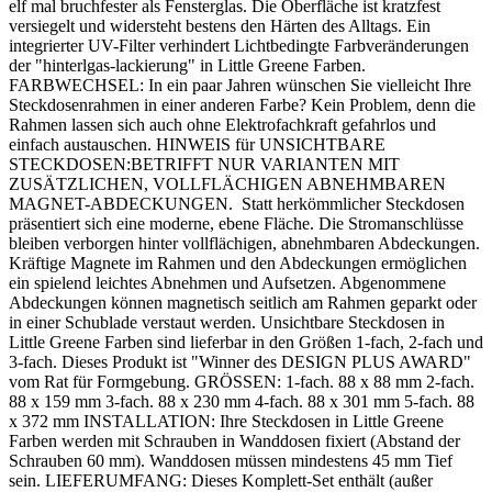
elf mal bruchfester als Fensterglas. Die Oberfläche ist kratzfest
versiegelt und widersteht bestens den Härten des Alltags. Ein
integrierter UV-Filter verhindert Lichtbedingte Farbveränderungen
der "hinterlgas-lackierung" in Little Greene Farben.
FARBWECHSEL: In ein paar Jahren wünschen Sie vielleicht Ihre
Steckdosenrahmen in einer anderen Farbe? Kein Problem, denn die
Rahmen lassen sich auch ohne Elektrofachkraft gefahrlos und
einfach austauschen. HINWEIS für UNSICHTBARE
STECKDOSEN:BETRIFFT NUR VARIANTEN MIT
ZUSÄTZLICHEN, VOLLFLÄCHIGEN ABNEHMBAREN
MAGNET-ABDECKUNGEN. Statt herkömmlicher Steckdosen
präsentiert sich eine moderne, ebene Fläche. Die Stromanschlüsse
bleiben verborgen hinter vollflächigen, abnehmbaren Abdeckungen.
Kräftige Magnete im Rahmen und den Abdeckungen ermöglichen
ein spielend leichtes Abnehmen und Aufsetzen. Abgenommene
Abdeckungen können magnetisch seitlich am Rahmen geparkt oder
in einer Schublade verstaut werden. Unsichtbare Steckdosen in
Little Greene Farben sind lieferbar in den Größen 1-fach, 2-fach und
3-fach. Dieses Produkt ist "Winner des DESIGN PLUS AWARD"
vom Rat für Formgebung. GRÖSSEN: 1-fach. 88 x 88 mm 2-fach.
88 x 159 mm 3-fach. 88 x 230 mm 4-fach. 88 x 301 mm 5-fach. 88
x 372 mm INSTALLATION: Ihre Steckdosen in Little Greene
Farben werden mit Schrauben in Wanddosen fixiert (Abstand der
Schrauben 60 mm). Wanddosen müssen mindestens 45 mm Tief
sein. LIEFERUMFANG: Dieses Komplett-Set enthält (außer