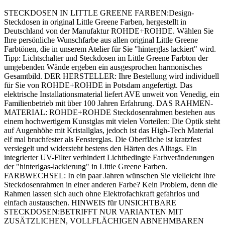
STECKDOSEN IN LITTLE GREENE FARBEN:Design-
Steckdosen in original Little Greene Farben, hergestellt in
Deutschland von der Manufaktur ROHDE+ROHDE. Wählen Sie
Ihre persönliche Wunschfarbe aus allen original Little Greene
Farbtönen, die in unserem Atelier für Sie "hinterglas lackiert" wird.
Tipp: Lichtschalter und Steckdosen im Little Greene Farbton der
umgebenden Wände ergeben ein ausgesprochen harmonisches
Gesamtbild. DER HERSTELLER: Ihre Bestellung wird individuell
für Sie von ROHDE+ROHDE in Potsdam angefertigt. Das
elektrische Installationsmaterial liefert AVE unweit von Venedig, ein
Familienbetrieb mit über 100 Jahren Erfahrung. DAS RAHMEN-
MATERIAL: ROHDE+ROHDE Steckdosenrahmen bestehen aus
einem hochwertigem Kunstglas mit vielen Vorteilen: Die Optik steht
auf Augenhöhe mit Kristallglas, jedoch ist das High-Tech Material
elf mal bruchfester als Fensterglas. Die Oberfläche ist kratzfest
versiegelt und widersteht bestens den Härten des Alltags. Ein
integrierter UV-Filter verhindert Lichtbedingte Farbveränderungen
der "hinterlgas-lackierung" in Little Greene Farben.
FARBWECHSEL: In ein paar Jahren wünschen Sie vielleicht Ihre
Steckdosenrahmen in einer anderen Farbe? Kein Problem, denn die
Rahmen lassen sich auch ohne Elektrofachkraft gefahrlos und
einfach austauschen. HINWEIS für UNSICHTBARE
STECKDOSEN:BETRIFFT NUR VARIANTEN MIT
ZUSÄTZLICHEN, VOLLFLÄCHIGEN ABNEHMBAREN