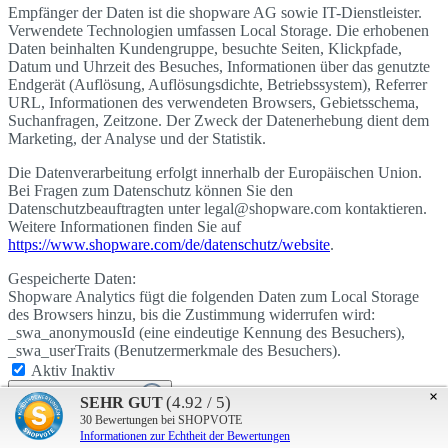
Empfänger der Daten ist die shopware AG sowie IT-Dienstleister.
Verwendete Technologien umfassen Local Storage. Die erhobenen
Daten beinhalten Kundengruppe, besuchte Seiten, Klickpfade,
Datum und Uhrzeit des Besuches, Informationen über das genutzte
Endgerät (Auflösung, Auflösungsdichte, Betriebssystem), Referrer
URL, Informationen des verwendeten Browsers, Gebietsschema,
Suchanfragen, Zeitzone. Der Zweck der Datenerhebung dient dem
Marketing, der Analyse und der Statistik.
Die Datenverarbeitung erfolgt innerhalb der Europäischen Union.
Bei Fragen zum Datenschutz können Sie den
Datenschutzbeauftragten unter legal@shopware.com kontaktieren.
Weitere Informationen finden Sie auf
https://www.shopware.com/de/datenschutz/website
.
Gespeicherte Daten:
Shopware Analytics fügt die folgenden Daten zum Local Storage
des Browsers hinzu, bis die Zustimmung widerrufen wird:
_swa_anonymousId (eine eindeutige Kennung des Besuchers),
_swa_userTraits (Benutzermerkmale des Besuchers).
Aktiv
Inaktiv
×
(4.92 / 5)
SEHR GUT
Google Tag Manager
30
Bewertungen bei SHOPVOTE
Aktiv
Inaktiv
Informationen zur Echtheit der Bewertungen
Google Tag Manager