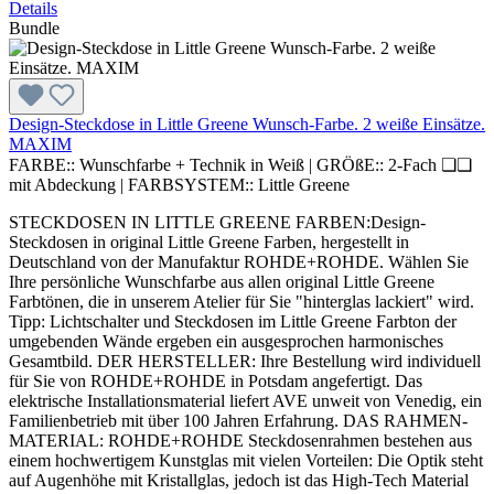
Details
Bundle
Design-Steckdose in Little Greene Wunsch-Farbe. 2 weiße Einsätze.
MAXIM
FARBE::
Wunschfarbe + Technik in Weiß
|
GRÖßE::
2-Fach ❏❏
mit Abdeckung
|
FARBSYSTEM::
Little Greene
STECKDOSEN IN LITTLE GREENE FARBEN:Design-
Steckdosen in original Little Greene Farben, hergestellt in
Deutschland von der Manufaktur ROHDE+ROHDE. Wählen Sie
Ihre persönliche Wunschfarbe aus allen original Little Greene
Farbtönen, die in unserem Atelier für Sie "hinterglas lackiert" wird.
Tipp: Lichtschalter und Steckdosen im Little Greene Farbton der
umgebenden Wände ergeben ein ausgesprochen harmonisches
Gesamtbild. DER HERSTELLER: Ihre Bestellung wird individuell
für Sie von ROHDE+ROHDE in Potsdam angefertigt. Das
elektrische Installationsmaterial liefert AVE unweit von Venedig, ein
Familienbetrieb mit über 100 Jahren Erfahrung. DAS RAHMEN-
MATERIAL: ROHDE+ROHDE Steckdosenrahmen bestehen aus
einem hochwertigem Kunstglas mit vielen Vorteilen: Die Optik steht
auf Augenhöhe mit Kristallglas, jedoch ist das High-Tech Material