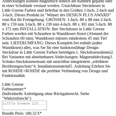
Abdeckungen können magnetisch seitlich am Rahmen geparkt oder
in einer Schublade verstaut werden. Unsichtbare Steckdosen in
Little Greene Farben sind lieferbar in den Größen 1-fach, 2-fach und
3-fach. Dieses Produkt ist "Winner des DESIGN PLUS AWARD"
vom Rat für Formgebung. GRÖSSEN: 1-fach. 88 x 88 mm 2-fach.
88 x 159 mm 3-fach. 88 x 230 mm 4-fach. 88 x 301 mm 5-fach. 88
x 372 mm INSTALLATION: Ihre Steckdosen in Little Greene
Farben werden mit Schrauben in Wanddosen fixiert (Abstand der
Schrauben 60 mm). Wanddosen müssen mindestens 45 mm Tief
sein. LIEFERUMFANG: Dieses Komplett-Set enthält (außer
Wanddosen) alles, was Sie für eine funktionsfähige Design-
Steckdose in Little Greene Farben benötigen.1. Steckdosenrahmen2.
Bei Varianten mit abnehmbaren Abdeckungen: Magnetabdeckung3.
Schuko-Steckdoseneinsatz mit unsichtbar integriertem „erhöhtem
Berührungsschutz“4. Installationsmaterial5. Anleitung Erleben Sie
mit ROHDE+ROHDE die perfekte Verbindung von Design und
Funktionalität.
Little Greene
Farbnummer:*
(Individuelle Anfertigung ohne Rückgaberecht. Siehe
"Widerrufsrecht")
Bundle Preis: 180,32 €
*