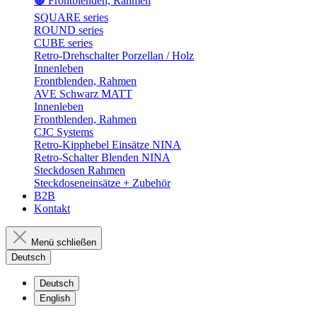
🟤 Frontblenden, Rahmen
SQUARE series
ROUND series
CUBE series
Retro-Drehschalter Porzellan / Holz
Innenleben
Frontblenden, Rahmen
AVE Schwarz MATT
Innenleben
Frontblenden, Rahmen
CJC Systems
Retro-Kipphebel Einsätze NINA
Retro-Schalter Blenden NINA
Steckdosen Rahmen
Steckdoseneinsätze + Zubehör
B2B
Kontakt
Menü schließen
Deutsch
Deutsch
English