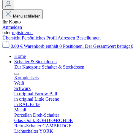
Menü schließen
Ihr Konto
Anmelden
oder
registrieren
Übersicht
Persönliches Profil
Adressen
Bestellungen
0,00 €
Warenkorb enthält 0 Positionen. Der Gesamtwert beträgt 0
Home
Schalter & Steckdosen
Zur Kategorie Schalter & Steckdosen
Komplettsets
Weiß
Schwarz
in original Farrow Ball
in original Little Greene
in RAL Farbe
Metall
Porzellan Dreh-Schalter
Glas-Optik ROHDE+ROHDE
Retro-Schalter CAMBRIDGE
Lichtschalter YORK