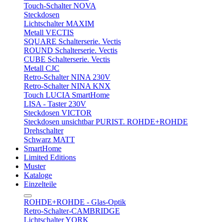
Touch-Schalter NOVA
Steckdosen
Lichtschalter MAXIM
Metall VECTIS
SQUARE Schalterserie. Vectis
ROUND Schalterserie. Vectis
CUBE Schalterserie. Vectis
Metall CJC
Retro-Schalter NINA 230V
Retro-Schalter NINA KNX
Touch LUCIA SmartHome
LISA - Taster 230V
Steckdosen VICTOR
Steckdosen unsichtbar PURIST. ROHDE+ROHDE
Drehschalter
Schwarz MATT
SmartHome
Limited Editions
Muster
Kataloge
Einzelteile
ROHDE+ROHDE - Glas-Optik
Retro-Schalter-CAMBRIDGE
Lichtschalter YORK