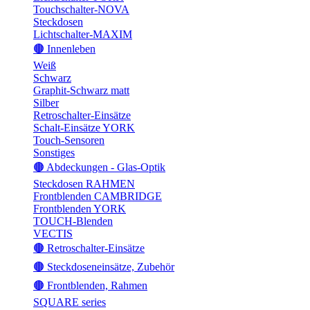
Touchschalter-NOVA
Steckdosen
Lichtschalter-MAXIM
🟤 Innenleben
Weiß
Schwarz
Graphit-Schwarz matt
Silber
Retroschalter-Einsätze
Schalt-Einsätze YORK
Touch-Sensoren
Sonstiges
🟤 Abdeckungen - Glas-Optik
Steckdosen RAHMEN
Frontblenden CAMBRIDGE
Frontblenden YORK
TOUCH-Blenden
VECTIS
🟤 Retroschalter-Einsätze
🟤 Steckdoseneinsätze, Zubehör
🟤 Frontblenden, Rahmen
SQUARE series