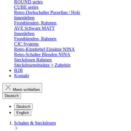
ROUND series
CUBE series
Retro-Drehschalter Porzellan / Holz
Innenleben
Frontblenden, Rahmen
AVE Schwarz MATT
Innenleben
Frontblenden, Rahmen
CJC Systems
Retro-Kipphebel Einsätze NINA
Retro-Schalter Blenden NINA
Steckdosen Rahmen
Steckdoseneinsätze + Zubehör
B2B
Kontakt
Menü schließen
Deutsch
Deutsch
English
Schalter & Steckdosen