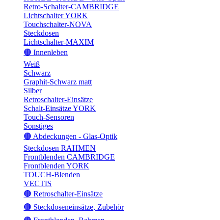
Retro-Schalter-CAMBRIDGE
Lichtschalter YORK
Touchschalter-NOVA
Steckdosen
Lichtschalter-MAXIM
🟤 Innenleben
Weiß
Schwarz
Graphit-Schwarz matt
Silber
Retroschalter-Einsätze
Schalt-Einsätze YORK
Touch-Sensoren
Sonstiges
🟤 Abdeckungen - Glas-Optik
Steckdosen RAHMEN
Frontblenden CAMBRIDGE
Frontblenden YORK
TOUCH-Blenden
VECTIS
🟤 Retroschalter-Einsätze
🟤 Steckdoseneinsätze, Zubehör