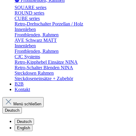
🟤 Frontblenden, Rahmen
SQUARE series
ROUND series
CUBE series
Retro-Drehschalter Porzellan / Holz
Innenleben
Frontblenden, Rahmen
AVE Schwarz MATT
Innenleben
Frontblenden, Rahmen
CJC Systems
Retro-Kipphebel Einsätze NINA
Retro-Schalter Blenden NINA
Steckdosen Rahmen
Steckdoseneinsätze + Zubehör
B2B
Kontakt
Menü schließen
Deutsch
Deutsch
English