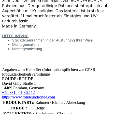
zum Detail zeichnen die exklusiven ROHDE+ROHDE
Rahmen aus. Der geradlinige Rahmen steht optisch auf
Augenhöhe mit Kristallglas. Das Material ist kratzfest
vergütet, 11 mal bruchfester als Floatgles und UV-
undurchlässig.
Made in Germany.
LIEFERUMFANG
Steckdosenrahmen in der Ausführung Ihrer Wahl.
Montagematerial
Montageanleitung
Angaben zum Hersteller (Informationspflichten zur GPSR
Produktsicherheitsverordnung)
ROHDE+ROHDE
David-Gilly-Straße 1
14469 Potsdam, Germany
+49 331 951 362 12
https://www.rohdeundrohde.com
PRODUKTART::
Rahmen / Blende / Abdeckung
FARBE::
Beige
KOLLEKTION::
Steckdosen - Glasoptik