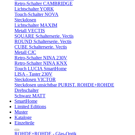
Retro-Schalter CAMBRIDGE
Lichtschalter YORK
Touch-Schalter NOVA
Steckdosen
Lichtschalter MAXIM
Metall VECTIS
SQUARE Schalterserie. Vectis
ROUND Schalterserie. Vectis
CUBE Schalterserie. Vectis
Metall CJC
Retro-Schalter NINA 230V
Retro-Schalter NINA KNX
Touch LUCIA SmartHome
LISA - Taster 230V
Steckdosen VICTOR
Steckdosen unsichtbar PURIST. ROHDE+ROHDE
Drehschalter
Schwarz MATT
SmartHome
Limited Editions
Muster
Kataloge
Einzelteile
ROHDE+ROHDE - Glas-Optik