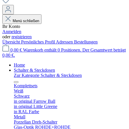
Menü schließen
Ihr Konto
Anmelden
oder
registrieren
Übersicht
Persönliches Profil
Adressen
Bestellungen
0,00 €
Warenkorb enthält 0 Positionen. Der Gesamtwert beträgt
0,00 €.
Home
Schalter & Steckdosen
Zur Kategorie Schalter & Steckdosen
Komplettsets
Weiß
Schwarz
in original Farrow Ball
in original Little Greene
in RAL Farbe
Metall
Porzellan Dreh-Schalter
Glas-Optik ROHDE+ROHDE