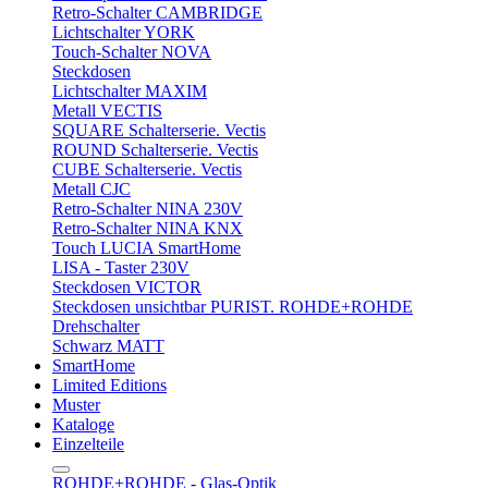
Retro-Schalter CAMBRIDGE
Lichtschalter YORK
Touch-Schalter NOVA
Steckdosen
Lichtschalter MAXIM
Metall VECTIS
SQUARE Schalterserie. Vectis
ROUND Schalterserie. Vectis
CUBE Schalterserie. Vectis
Metall CJC
Retro-Schalter NINA 230V
Retro-Schalter NINA KNX
Touch LUCIA SmartHome
LISA - Taster 230V
Steckdosen VICTOR
Steckdosen unsichtbar PURIST. ROHDE+ROHDE
Drehschalter
Schwarz MATT
SmartHome
Limited Editions
Muster
Kataloge
Einzelteile
ROHDE+ROHDE - Glas-Optik