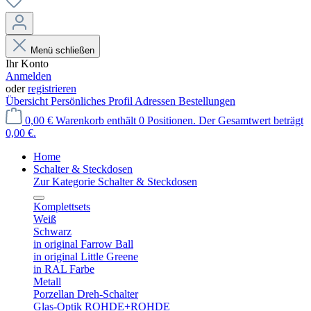
Menü schließen
Ihr Konto
Anmelden
oder
registrieren
Übersicht
Persönliches Profil
Adressen
Bestellungen
0,00 €
Warenkorb enthält 0 Positionen. Der Gesamtwert beträgt
0,00 €.
Home
Schalter & Steckdosen
Zur Kategorie Schalter & Steckdosen
Komplettsets
Weiß
Schwarz
in original Farrow Ball
in original Little Greene
in RAL Farbe
Metall
Porzellan Dreh-Schalter
Glas-Optik ROHDE+ROHDE