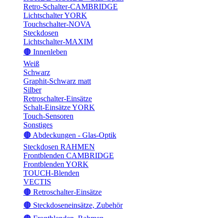
Retro-Schalter-CAMBRIDGE
Lichtschalter YORK
Touchschalter-NOVA
Steckdosen
Lichtschalter-MAXIM
🟤 Innenleben
Weiß
Schwarz
Graphit-Schwarz matt
Silber
Retroschalter-Einsätze
Schalt-Einsätze YORK
Touch-Sensoren
Sonstiges
🟤 Abdeckungen - Glas-Optik
Steckdosen RAHMEN
Frontblenden CAMBRIDGE
Frontblenden YORK
TOUCH-Blenden
VECTIS
🟤 Retroschalter-Einsätze
🟤 Steckdoseneinsätze, Zubehör