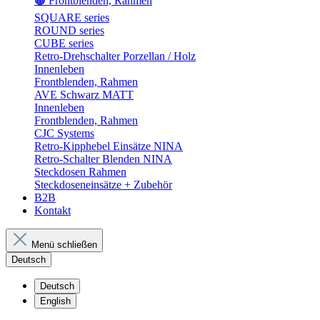
🟤 Frontblenden, Rahmen
SQUARE series
ROUND series
CUBE series
Retro-Drehschalter Porzellan / Holz
Innenleben
Frontblenden, Rahmen
AVE Schwarz MATT
Innenleben
Frontblenden, Rahmen
CJC Systems
Retro-Kipphebel Einsätze NINA
Retro-Schalter Blenden NINA
Steckdosen Rahmen
Steckdoseneinsätze + Zubehör
B2B
Kontakt
Menü schließen
Deutsch
Deutsch
English