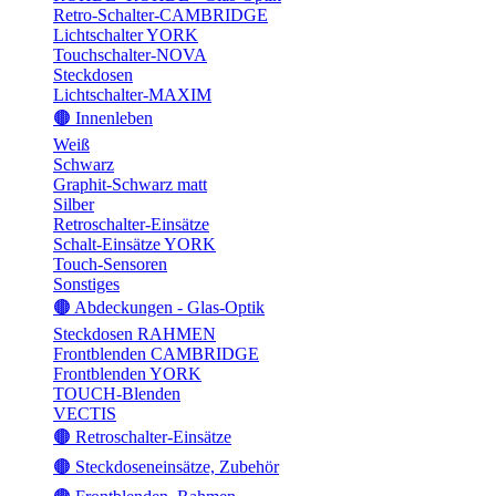
Retro-Schalter-CAMBRIDGE
Lichtschalter YORK
Touchschalter-NOVA
Steckdosen
Lichtschalter-MAXIM
🟤 Innenleben
Weiß
Schwarz
Graphit-Schwarz matt
Silber
Retroschalter-Einsätze
Schalt-Einsätze YORK
Touch-Sensoren
Sonstiges
🟤 Abdeckungen - Glas-Optik
Steckdosen RAHMEN
Frontblenden CAMBRIDGE
Frontblenden YORK
TOUCH-Blenden
VECTIS
🟤 Retroschalter-Einsätze
🟤 Steckdoseneinsätze, Zubehör