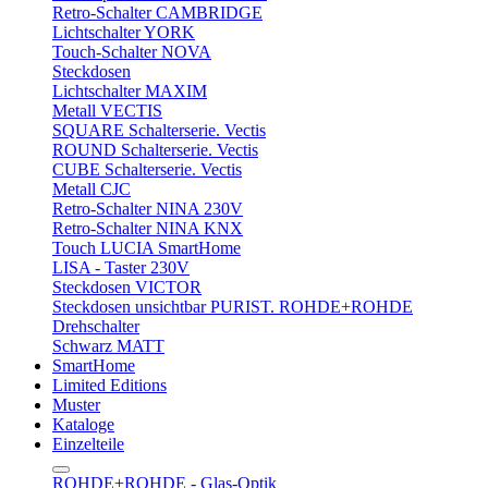
Retro-Schalter CAMBRIDGE
Lichtschalter YORK
Touch-Schalter NOVA
Steckdosen
Lichtschalter MAXIM
Metall VECTIS
SQUARE Schalterserie. Vectis
ROUND Schalterserie. Vectis
CUBE Schalterserie. Vectis
Metall CJC
Retro-Schalter NINA 230V
Retro-Schalter NINA KNX
Touch LUCIA SmartHome
LISA - Taster 230V
Steckdosen VICTOR
Steckdosen unsichtbar PURIST. ROHDE+ROHDE
Drehschalter
Schwarz MATT
SmartHome
Limited Editions
Muster
Kataloge
Einzelteile
ROHDE+ROHDE - Glas-Optik