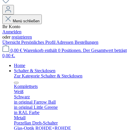
Menü schließen
Ihr Konto
Anmelden
oder
registrieren
Übersicht
Persönliches Profil
Adressen
Bestellungen
0,00 €
Warenkorb enthält 0 Positionen. Der Gesamtwert beträgt
0,00 €.
Home
Schalter & Steckdosen
Zur Kategorie Schalter & Steckdosen
Komplettsets
Weiß
Schwarz
in original Farrow Ball
in original Little Greene
in RAL Farbe
Metall
Porzellan Dreh-Schalter
Glas-Optik ROHDE+ROHDE