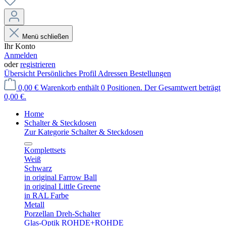
Menü schließen
Ihr Konto
Anmelden
oder
registrieren
Übersicht
Persönliches Profil
Adressen
Bestellungen
0,00 €
Warenkorb enthält 0 Positionen. Der Gesamtwert beträgt
0,00 €.
Home
Schalter & Steckdosen
Zur Kategorie Schalter & Steckdosen
Komplettsets
Weiß
Schwarz
in original Farrow Ball
in original Little Greene
in RAL Farbe
Metall
Porzellan Dreh-Schalter
Glas-Optik ROHDE+ROHDE