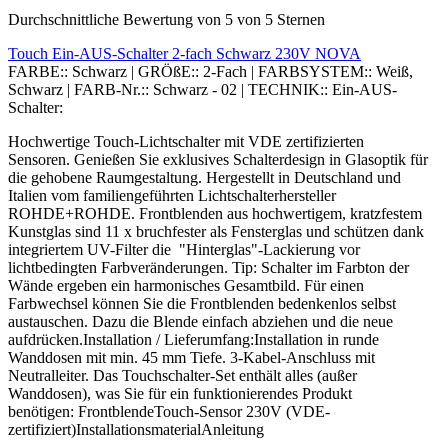
Durchschnittliche Bewertung von 5 von 5 Sternen
Touch Ein-AUS-Schalter 2-fach Schwarz 230V NOVA
FARBE::
Schwarz
|
GRÖßE::
2-Fach
|
FARBSYSTEM::
Weiß,
Schwarz
|
FARB-Nr.::
Schwarz - 02
|
TECHNIK::
Ein-AUS-
Schalter:
Hochwertige Touch-Lichtschalter mit VDE zertifizierten
Sensoren. Genießen Sie exklusives Schalterdesign in Glasoptik für
die gehobene Raumgestaltung. Hergestellt in Deutschland und
Italien vom familiengeführten Lichtschalterhersteller
ROHDE+ROHDE. Frontblenden aus hochwertigem, kratzfestem
Kunstglas sind 11 x bruchfester als Fensterglas und schützen dank
integriertem UV-Filter die "Hinterglas"-Lackierung vor
lichtbedingten Farbveränderungen. Tip: Schalter im Farbton der
Wände ergeben ein harmonisches Gesamtbild. Für einen
Farbwechsel können Sie die Frontblenden bedenkenlos selbst
austauschen. Dazu die Blende einfach abziehen und die neue
aufdrücken.Installation / Lieferumfang:Installation in runde
Wanddosen mit min. 45 mm Tiefe. 3-Kabel-Anschluss mit
Neutralleiter. Das Touchschalter-Set enthält alles (außer
Wanddosen), was Sie für ein funktionierendes Produkt
benötigen: FrontblendeTouch-Sensor 230V (VDE-
zertifiziert)InstallationsmaterialAnleitung