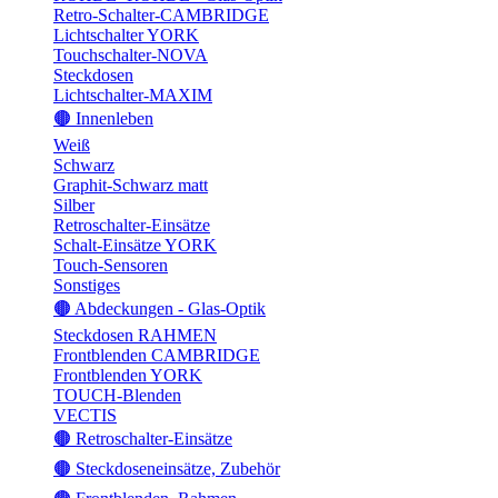
Retro-Schalter-CAMBRIDGE
Lichtschalter YORK
Touchschalter-NOVA
Steckdosen
Lichtschalter-MAXIM
🟤 Innenleben
Weiß
Schwarz
Graphit-Schwarz matt
Silber
Retroschalter-Einsätze
Schalt-Einsätze YORK
Touch-Sensoren
Sonstiges
🟤 Abdeckungen - Glas-Optik
Steckdosen RAHMEN
Frontblenden CAMBRIDGE
Frontblenden YORK
TOUCH-Blenden
VECTIS
🟤 Retroschalter-Einsätze
🟤 Steckdoseneinsätze, Zubehör