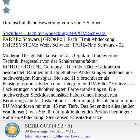
Durchschnittliche Bewertung von 5 von 5 Sternen
Steckdose 1-fach mit Abdeckung MAXIM Schwarz.
FARBE::
Schwarz
|
GRÖßE::
1-Fach ❏ mit Abdeckung
|
FARBSYSTEM::
Weiß, Schwarz
|
FARB-Nr.::
Schwarz - 02
Moderne Design-Steckdose in Glas-Optik mit hochwertiger
Technik, hergestellt von der Schaltermanufaktur
ROHDE+ROHDE, Germany. Die Oberfläche ist kratzfest
beschichtet. Rahmen und abnehmbare Abdeckungen bestehen aus
hochwertigem Kunstglas. Sie sind 11 x bruchfester als
Fensterglas und schützen dank integriertem UV-Filter "Hinterglas"-
Lackierungen vor lichtbedingten Farbveränderungen. Die
hochwertigen Steckdoseneinsätze haben einen integrierten
Berührungsschutz. Installation / Lieferumfang: Installation in runde
EU-Wanddosen mit min. 45 mm Tiefe. Das Set enthält alles (außer
Wanddosen), was Sie für ein funktionierendes Produkt benötigen:
Rahmen/Abdeckung Steckdosen-Einsatz/Einsätze
Installationsmaterial Anleitung
×
(4.92 / 5)
SEHR GUT
30
Bewertungen bei SHOPVOTE
-->
Informationen zur Echtheit der Bewertungen