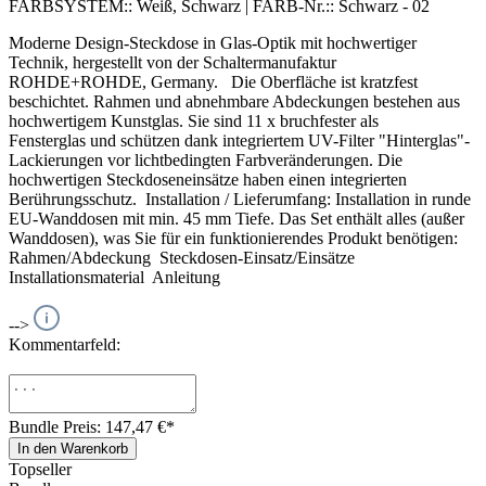
FARBSYSTEM::
Weiß, Schwarz
|
FARB-Nr.::
Schwarz - 02
Moderne Design-Steckdose in Glas-Optik mit hochwertiger
Technik, hergestellt von der Schaltermanufaktur
ROHDE+ROHDE, Germany. Die Oberfläche ist kratzfest
beschichtet. Rahmen und abnehmbare Abdeckungen bestehen aus
hochwertigem Kunstglas. Sie sind 11 x bruchfester als
Fensterglas und schützen dank integriertem UV-Filter "Hinterglas"-
Lackierungen vor lichtbedingten Farbveränderungen. Die
hochwertigen Steckdoseneinsätze haben einen integrierten
Berührungsschutz. Installation / Lieferumfang: Installation in runde
EU-Wanddosen mit min. 45 mm Tiefe. Das Set enthält alles (außer
Wanddosen), was Sie für ein funktionierendes Produkt benötigen:
Rahmen/Abdeckung Steckdosen-Einsatz/Einsätze
Installationsmaterial Anleitung
-->
Kommentarfeld:
Bundle Preis: 147,47 €
*
In den Warenkorb
Topseller