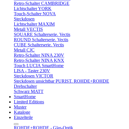
Retro-Schalter CAMBRIDGE
Lichtschalter YORK
Touch-Schalter NOVA
Steckdosen
Lichtschalter MAXIM
Metall VECTIS
SQUARE Schalterserie. Vectis
ROUND Schalterserie. Vectis
CUBE Schalterserie. Vectis
Metall CJC
Retro-Schalter NINA 230V
Retro-Schalter NINA KNX
Touch LUCIA SmartHome
LISA - Taster 230V
Steckdosen VICTOR
Steckdosen unsichtbar PURIST. ROHDE+ROHDE
Drehschalter
Schwarz MATT
SmartHome
Limited Editions
Muster
Kataloge
Einzelteile
ROHDE+ROHDE - Glas-Optik