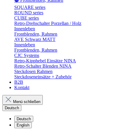
🟤 Frontblenden, Rahmen
SQUARE series
ROUND series
CUBE series
Retro-Drehschalter Porzellan / Holz
Innenleben
Frontblenden, Rahmen
AVE Schwarz MATT
Innenleben
Frontblenden, Rahmen
CJC Systems
Retro-Kipphebel Einsätze NINA
Retro-Schalter Blenden NINA
Steckdosen Rahmen
Steckdoseneinsätze + Zubehör
B2B
Kontakt
Menü schließen
Deutsch
Deutsch
English