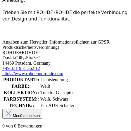
Anleitung.
Erleben Sie mit ROHDE+ROHDE die perfekte Verbindung 
von Design und Funktionalität.
Angaben zum Hersteller (Informationspflichten zur GPSR
Produktsicherheitsverordnung)
ROHDE+ROHDE
David-Gilly-Straße 1
14469 Potsdam, Germany
+49 331 951 362 12
https://www.rohdeundrohde.com
PRODUKTART::
Lichtsteuerung
FARBE::
Weiß
KOLLEKTION::
Touch - Glasoptik
FARBSYSTEM::
Weiß, Schwarz
TECHNIK::
Ein-AUS-Schalter:
Menü schließen
0 von 0 Bewertungen