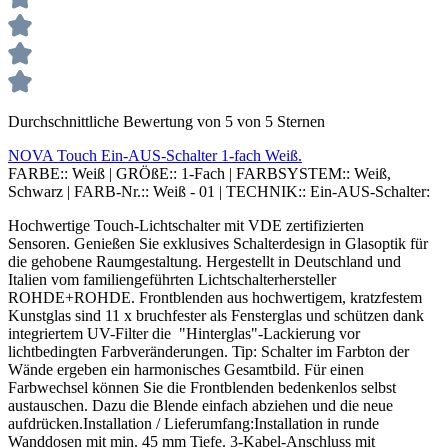
Durchschnittliche Bewertung von 5 von 5 Sternen
NOVA Touch Ein-AUS-Schalter 1-fach Weiß.
FARBE::
Weiß
|
GRÖßE::
1-Fach
|
FARBSYSTEM::
Weiß,
Schwarz
|
FARB-Nr.::
Weiß - 01
|
TECHNIK::
Ein-AUS-Schalter:
Hochwertige Touch-Lichtschalter mit VDE zertifizierten
Sensoren. Genießen Sie exklusives Schalterdesign in Glasoptik für
die gehobene Raumgestaltung. Hergestellt in Deutschland und
Italien vom familiengeführten Lichtschalterhersteller
ROHDE+ROHDE. Frontblenden aus hochwertigem, kratzfestem
Kunstglas sind 11 x bruchfester als Fensterglas und schützen dank
integriertem UV-Filter die "Hinterglas"-Lackierung vor
lichtbedingten Farbveränderungen. Tip: Schalter im Farbton der
Wände ergeben ein harmonisches Gesamtbild. Für einen
Farbwechsel können Sie die Frontblenden bedenkenlos selbst
austauschen. Dazu die Blende einfach abziehen und die neue
aufdrücken.Installation / Lieferumfang:Installation in runde
Wanddosen mit min. 45 mm Tiefe. 3-Kabel-Anschluss mit