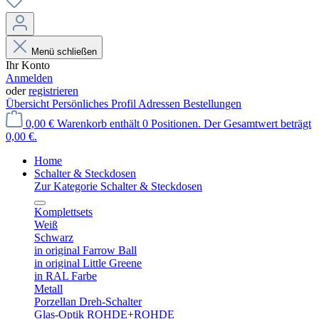
Menü schließen
Ihr Konto
Anmelden
oder
registrieren
Übersicht
Persönliches Profil
Adressen
Bestellungen
0,00 €
Warenkorb enthält 0 Positionen. Der Gesamtwert beträgt
0,00 €.
Home
Schalter & Steckdosen
Zur Kategorie Schalter & Steckdosen
Komplettsets
Weiß
Schwarz
in original Farrow Ball
in original Little Greene
in RAL Farbe
Metall
Porzellan Dreh-Schalter
Glas-Optik ROHDE+ROHDE