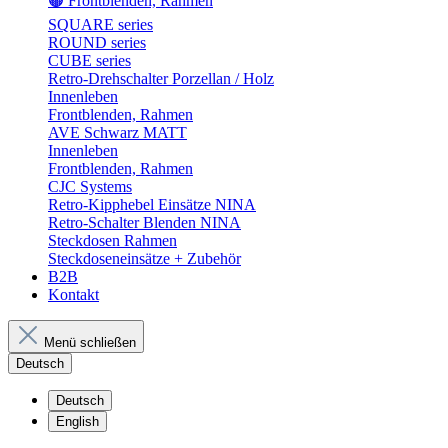
🟤 Frontblenden, Rahmen
SQUARE series
ROUND series
CUBE series
Retro-Drehschalter Porzellan / Holz
Innenleben
Frontblenden, Rahmen
AVE Schwarz MATT
Innenleben
Frontblenden, Rahmen
CJC Systems
Retro-Kipphebel Einsätze NINA
Retro-Schalter Blenden NINA
Steckdosen Rahmen
Steckdoseneinsätze + Zubehör
B2B
Kontakt
Menü schließen
Deutsch
Deutsch
English