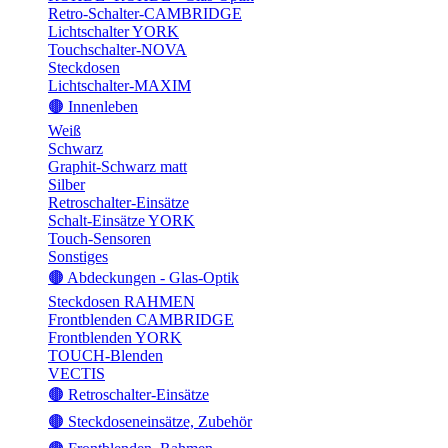
Retro-Schalter-CAMBRIDGE
Lichtschalter YORK
Touchschalter-NOVA
Steckdosen
Lichtschalter-MAXIM
🟤 Innenleben
Weiß
Schwarz
Graphit-Schwarz matt
Silber
Retroschalter-Einsätze
Schalt-Einsätze YORK
Touch-Sensoren
Sonstiges
🟤 Abdeckungen - Glas-Optik
Steckdosen RAHMEN
Frontblenden CAMBRIDGE
Frontblenden YORK
TOUCH-Blenden
VECTIS
🟤 Retroschalter-Einsätze
🟤 Steckdoseneinsätze, Zubehör