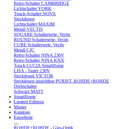
Retro-Schalter CAMBRIDGE
Lichtschalter YORK
Touch-Schalter NOVA
Steckdosen
Lichtschalter MAXIM
Metall VECTIS
SQUARE Schalterserie. Vectis
ROUND Schalterserie. Vectis
CUBE Schalterserie. Vectis
Metall CJC
Retro-Schalter NINA 230V
Retro-Schalter NINA KNX
Touch LUCIA SmartHome
LISA - Taster 230V
Steckdosen VICTOR
Steckdosen unsichtbar PURIST. ROHDE+ROHDE
Drehschalter
Schwarz MATT
SmartHome
Limited Editions
Muster
Kataloge
Einzelteile
ROHDE+ROHDE - Glas-Optik