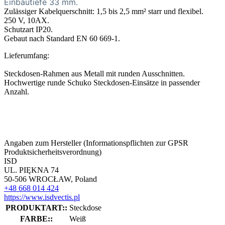
Einbautiefe 33 mm.
Zulässiger Kabelquerschnitt: 1,5 bis 2,5 mm² starr und flexibel.
250 V, 10AX.
Schutzart IP20.
Gebaut nach Standard EN 60 669-1.
Lieferumfang:
Steckdosen-Rahmen aus Metall mit runden Ausschnitten.
Hochwertige runde Schuko Steckdosen-Einsätze in passender
Anzahl.
Angaben zum Hersteller (Informationspflichten zur GPSR
Produktsicherheitsverordnung)
ISD
UL. PIĘKNA 74
50-506 WROCŁAW, Poland
+48 668 014 424
https://www.isdvectis.pl
PRODUKTART::
Steckdose
FARBE::
Weiß