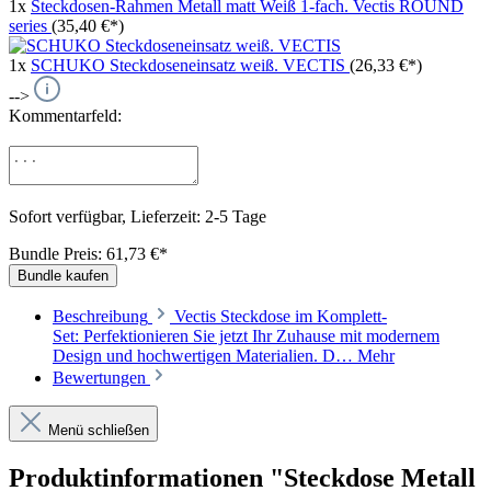
1x
Steckdosen-Rahmen Metall matt Weiß 1-fach. Vectis ROUND
series
(35,40 €*)
1x
SCHUKO Steckdoseneinsatz weiß. VECTIS
(26,33 €*)
-->
Kommentarfeld:
Sofort verfügbar, Lieferzeit: 2-5 Tage
Bundle Preis: 61,73 €
*
Bundle kaufen
Beschreibung
Vectis Steckdose im Komplett-
Set: Perfektionieren Sie jetzt Ihr Zuhause mit modernem
Design und hochwertigen Materialien. D…
Mehr
Bewertungen
Menü schließen
Produktinformationen "Steckdose Metall