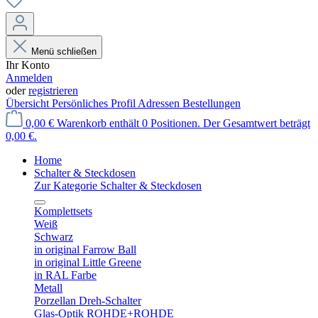
Menü schließen
Ihr Konto
Anmelden
oder
registrieren
Übersicht
Persönliches Profil
Adressen
Bestellungen
0,00 €
Warenkorb enthält 0 Positionen. Der Gesamtwert beträgt
0,00 €.
Home
Schalter & Steckdosen
Zur Kategorie Schalter & Steckdosen
Komplettsets
Weiß
Schwarz
in original Farrow Ball
in original Little Greene
in RAL Farbe
Metall
Porzellan Dreh-Schalter
Glas-Optik ROHDE+ROHDE