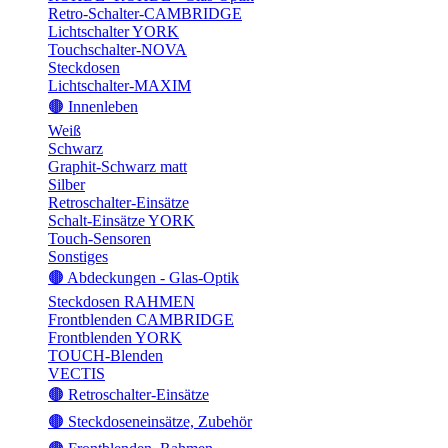
Retro-Schalter-CAMBRIDGE
Lichtschalter YORK
Touchschalter-NOVA
Steckdosen
Lichtschalter-MAXIM
🟤 Innenleben
Weiß
Schwarz
Graphit-Schwarz matt
Silber
Retroschalter-Einsätze
Schalt-Einsätze YORK
Touch-Sensoren
Sonstiges
🟤 Abdeckungen - Glas-Optik
Steckdosen RAHMEN
Frontblenden CAMBRIDGE
Frontblenden YORK
TOUCH-Blenden
VECTIS
🟤 Retroschalter-Einsätze
🟤 Steckdoseneinsätze, Zubehör