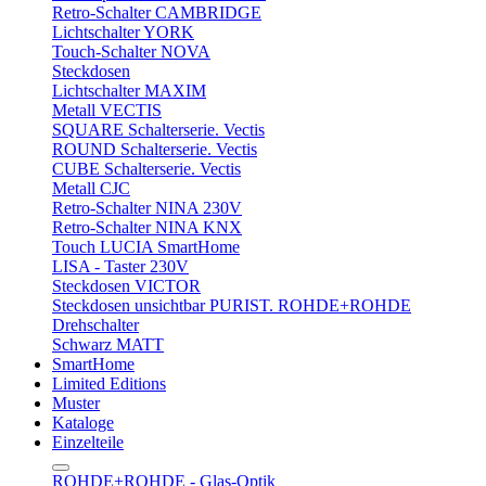
Retro-Schalter CAMBRIDGE
Lichtschalter YORK
Touch-Schalter NOVA
Steckdosen
Lichtschalter MAXIM
Metall VECTIS
SQUARE Schalterserie. Vectis
ROUND Schalterserie. Vectis
CUBE Schalterserie. Vectis
Metall CJC
Retro-Schalter NINA 230V
Retro-Schalter NINA KNX
Touch LUCIA SmartHome
LISA - Taster 230V
Steckdosen VICTOR
Steckdosen unsichtbar PURIST. ROHDE+ROHDE
Drehschalter
Schwarz MATT
SmartHome
Limited Editions
Muster
Kataloge
Einzelteile
ROHDE+ROHDE - Glas-Optik