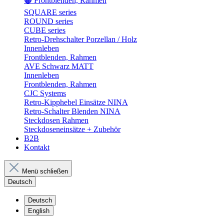
🟤 Frontblenden, Rahmen
SQUARE series
ROUND series
CUBE series
Retro-Drehschalter Porzellan / Holz
Innenleben
Frontblenden, Rahmen
AVE Schwarz MATT
Innenleben
Frontblenden, Rahmen
CJC Systems
Retro-Kipphebel Einsätze NINA
Retro-Schalter Blenden NINA
Steckdosen Rahmen
Steckdoseneinsätze + Zubehör
B2B
Kontakt
Menü schließen
Deutsch
Deutsch
English