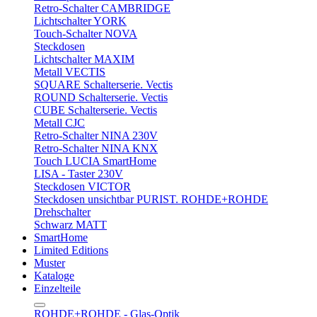
Retro-Schalter CAMBRIDGE
Lichtschalter YORK
Touch-Schalter NOVA
Steckdosen
Lichtschalter MAXIM
Metall VECTIS
SQUARE Schalterserie. Vectis
ROUND Schalterserie. Vectis
CUBE Schalterserie. Vectis
Metall CJC
Retro-Schalter NINA 230V
Retro-Schalter NINA KNX
Touch LUCIA SmartHome
LISA - Taster 230V
Steckdosen VICTOR
Steckdosen unsichtbar PURIST. ROHDE+ROHDE
Drehschalter
Schwarz MATT
SmartHome
Limited Editions
Muster
Kataloge
Einzelteile
ROHDE+ROHDE - Glas-Optik