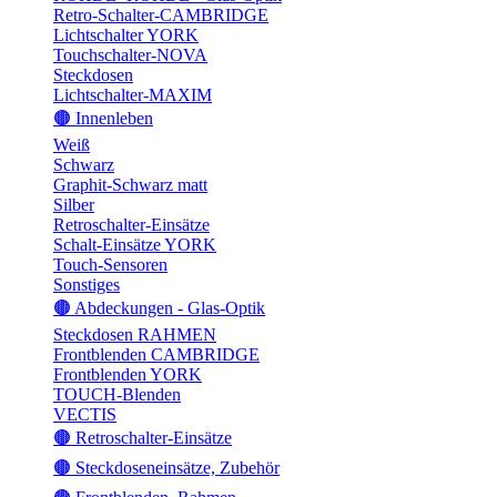
Retro-Schalter-CAMBRIDGE
Lichtschalter YORK
Touchschalter-NOVA
Steckdosen
Lichtschalter-MAXIM
🟤 Innenleben
Weiß
Schwarz
Graphit-Schwarz matt
Silber
Retroschalter-Einsätze
Schalt-Einsätze YORK
Touch-Sensoren
Sonstiges
🟤 Abdeckungen - Glas-Optik
Steckdosen RAHMEN
Frontblenden CAMBRIDGE
Frontblenden YORK
TOUCH-Blenden
VECTIS
🟤 Retroschalter-Einsätze
🟤 Steckdoseneinsätze, Zubehör