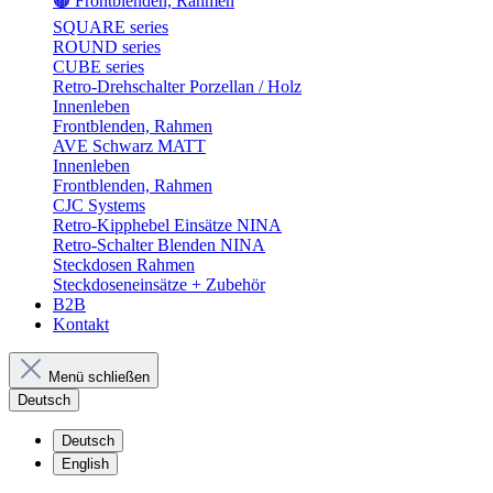
🟤 Frontblenden, Rahmen
SQUARE series
ROUND series
CUBE series
Retro-Drehschalter Porzellan / Holz
Innenleben
Frontblenden, Rahmen
AVE Schwarz MATT
Innenleben
Frontblenden, Rahmen
CJC Systems
Retro-Kipphebel Einsätze NINA
Retro-Schalter Blenden NINA
Steckdosen Rahmen
Steckdoseneinsätze + Zubehör
B2B
Kontakt
Menü schließen
Deutsch
Deutsch
English