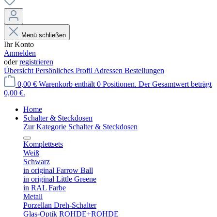
Menü schließen
Ihr Konto
Anmelden
oder
registrieren
Übersicht
Persönliches Profil
Adressen
Bestellungen
0,00 €
Warenkorb enthält 0 Positionen. Der Gesamtwert beträgt
0,00 €.
Home
Schalter & Steckdosen
Zur Kategorie Schalter & Steckdosen
Komplettsets
Weiß
Schwarz
in original Farrow Ball
in original Little Greene
in RAL Farbe
Metall
Porzellan Dreh-Schalter
Glas-Optik ROHDE+ROHDE