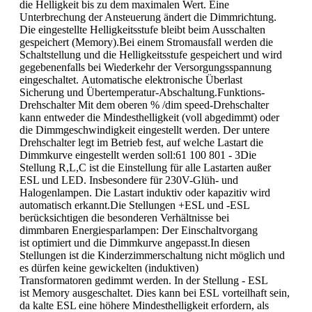
die Helligkeit bis zu dem maximalen Wert. Eine
Unterbrechung der Ansteuerung ändert die Dimmrichtung.
Die eingestellte Helligkeitsstufe bleibt beim Ausschalten
gespeichert (Memory).Bei einem Stromausfall werden die
Schaltstellung und die Helligkeitsstufe gespeichert und wird
gegebenenfalls bei Wiederkehr der Versorgungsspannung
eingeschaltet. Automatische elektronische Überlast
Sicherung und Übertemperatur-Abschaltung.Funktions-
Drehschalter Mit dem oberen % /dim speed-Drehschalter
kann entweder die Mindesthelligkeit (voll abgedimmt) oder
die Dimmgeschwindigkeit eingestellt werden. Der untere
Drehschalter legt im Betrieb fest, auf welche Lastart die
Dimmkurve eingestellt werden soll:61 100 801 - 3Die
Stellung R,L,C ist die Einstellung für alle Lastarten außer
ESL und LED. Insbesondere für 230V-Glüh- und
Halogenlampen. Die Lastart induktiv oder kapazitiv wird
automatisch erkannt.Die Stellungen +ESL und -ESL
berücksichtigen die besonderen Verhältnisse bei
dimmbaren Energiesparlampen: Der Einschaltvorgang
ist optimiert und die Dimmkurve angepasst.In diesen
Stellungen ist die Kinderzimmerschaltung nicht möglich und
es dürfen keine gewickelten (induktiven)
Transformatoren gedimmt werden. In der Stellung - ESL
ist Memory ausgeschaltet. Dies kann bei ESL vorteilhaft sein,
da kalte ESL eine höhere Mindesthelligkeit erfordern, als