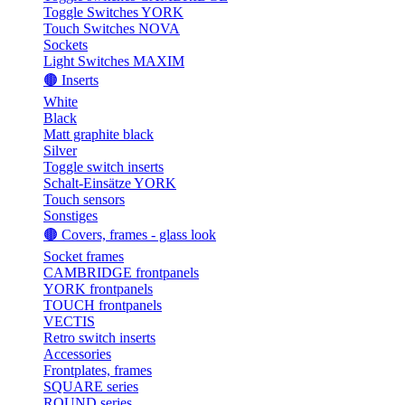
Toggle Switches YORK
Touch Switches NOVA
Sockets
Light Switches MAXIM
🟤 Inserts
White
Black
Matt graphite black
Silver
Toggle switch inserts
Schalt-Einsätze YORK
Touch sensors
Sonstiges
🟤 Covers, frames - glass look
Socket frames
CAMBRIDGE frontpanels
YORK frontpanels
TOUCH frontpanels
VECTIS
Retro switch inserts
Accessories
Frontplates, frames
SQUARE series
ROUND series