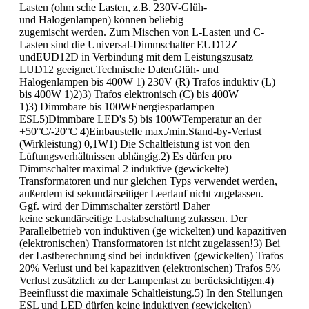
Lasten (ohm sche Lasten, z.B. 230V-Glüh-
und Halogenlampen) können beliebig
zugemischt werden. Zum Mischen von L-Lasten und C-
Lasten sind die Universal-Dimmschalter EUD12Z
undEUD12D in Verbindung mit dem Leistungszusatz
LUD12 geeignet.Technische DatenGlüh- und
Halogenlampen bis 400W 1) 230V (R) Trafos induktiv (L)
bis 400W 1)2)3) Trafos elektronisch (C) bis 400W
1)3) Dimmbare bis 100WEnergiesparlampen
ESL5)Dimmbare LED's 5) bis 100WTemperatur an der
+50°C/-20°C 4)Einbaustelle max./min.Stand-by-Verlust
(Wirkleistung) 0,1W1) Die Schaltleistung ist von den
Lüftungsverhältnissen abhängig.2) Es dürfen pro
Dimmschalter maximal 2 induktive (gewickelte)
Transformatoren und nur gleichen Typs verwendet werden,
außerdem ist sekundärseitiger Leerlauf nicht zugelassen.
Ggf. wird der Dimmschalter zerstört! Daher
keine sekundärseitige Lastabschaltung zulassen. Der
Parallelbetrieb von induktiven (ge wickelten) und kapazitiven
(elektronischen) Transformatoren ist nicht zugelassen!3) Bei
der Lastberechnung sind bei induktiven (gewickelten) Trafos
20% Verlust und bei kapazitiven (elektronischen) Trafos 5%
Verlust zusätzlich zu der Lampenlast zu berücksichtigen.4)
Beeinflusst die maximale Schaltleistung.5) In den Stellungen
ESL und LED dürfen keine induktiven (gewickelten)