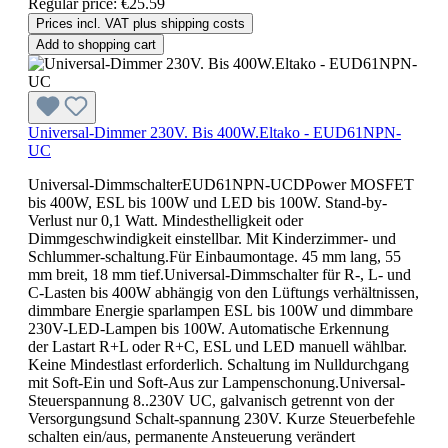
Regular price:
€25.59
Prices incl. VAT plus shipping costs
Add to shopping cart
Universal-Dimmer 230V. Bis 400W.Eltako - EUD61NPN-
UC
Universal-DimmschalterEUD61NPN-UCDPower MOSFET
bis 400W, ESL bis 100W und LED bis 100W. Stand-by-
Verlust nur 0,1 Watt. Mindesthelligkeit oder
Dimmgeschwindigkeit einstellbar. Mit Kinderzimmer- und
Schlummer-schaltung.Für Einbaumontage. 45 mm lang, 55
mm breit, 18 mm tief.Universal-Dimmschalter für R-, L- und
C-Lasten bis 400W abhängig von den Lüftungs verhältnissen,
dimmbare Energie sparlampen ESL bis 100W und dimmbare
230V-LED-Lampen bis 100W. Automatische Erkennung
der Lastart R+L oder R+C, ESL und LED manuell wählbar.
Keine Mindestlast erforderlich. Schaltung im Nulldurchgang
mit Soft-Ein und Soft-Aus zur Lampenschonung.Universal-
Steuerspannung 8..230V UC, galvanisch getrennt von der
Versorgungsund Schalt-spannung 230V. Kurze Steuerbefehle
schalten ein/aus, permanente Ansteuerung verändert