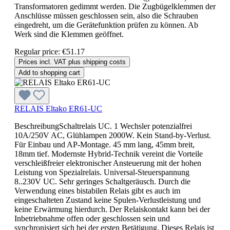
Transformatoren gedimmt werden. Die Zugbügelklemmen der
Anschlüsse müssen geschlossen sein, also die Schrauben
eingedreht, um die Gerätefunktion prüfen zu können. Ab
Werk sind die Klemmen geöffnet.
Regular price:
€51.17
Prices incl. VAT plus shipping costs
Add to shopping cart
RELAIS Eltako ER61-UC
BeschreibungSchaltrelais UC. 1 Wechsler potenzialfrei
10A/250V AC, Glühlampen 2000W. Kein Stand-by-Verlust.
Für Einbau und AP-Montage. 45 mm lang, 45mm breit,
18mm tief. Modernste Hybrid-Technik vereint die Vorteile
verschleißfreier elektronischer Ansteuerung mit der hohen
Leistung von Spezialrelais. Universal-Steuerspannung
8..230V UC. Sehr geringes Schaltgeräusch. Durch die
Verwendung eines bistabilen Relais gibt es auch im
eingeschalteten Zustand keine Spulen-Verlustleistung und
keine Erwärmung hierdurch. Der Relaiskontakt kann bei der
Inbetriebnahme offen oder geschlossen sein und
synchronisiert sich bei der ersten Betätigung. Dieses Relais ist