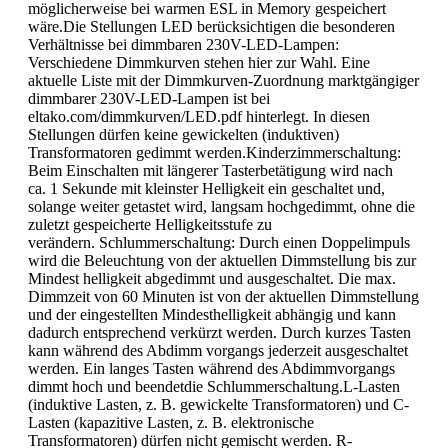
möglicherweise bei warmen ESL in Memory gespeichert
wäre.Die Stellungen LED berücksichtigen die besonderen
Verhältnisse bei dimmbaren 230V-LED-Lampen:
Verschiedene Dimmkurven stehen hier zur Wahl. Eine
aktuelle Liste mit der Dimmkurven-Zuordnung marktgängiger
dimmbarer 230V-LED-Lampen ist bei
eltako.com/dimmkurven/LED.pdf hinterlegt. In diesen
Stellungen dürfen keine gewickelten (induktiven)
Transformatoren gedimmt werden.Kinderzimmerschaltung:
Beim Einschalten mit längerer Tasterbetätigung wird nach
ca. 1 Sekunde mit kleinster Helligkeit ein geschaltet und,
solange weiter getastet wird, langsam hochgedimmt, ohne die
zuletzt gespeicherte Helligkeitsstufe zu
verändern. Schlummerschaltung: Durch einen Doppelimpuls
wird die Beleuchtung von der aktuellen Dimmstellung bis zur
Mindest helligkeit abgedimmt und ausgeschaltet. Die max.
Dimmzeit von 60 Minuten ist von der aktuellen Dimmstellung
und der eingestellten Mindesthelligkeit abhängig und kann
dadurch entsprechend verkürzt werden. Durch kurzes Tasten
kann während des Abdimm vorgangs jederzeit ausgeschaltet
werden. Ein langes Tasten während des Abdimmvorgangs
dimmt hoch und beendetdie Schlummerschaltung.L-Lasten
(induktive Lasten, z. B. gewickelte Transformatoren) und C-
Lasten (kapazitive Lasten, z. B. elektronische
Transformatoren) dürfen nicht gemischt werden. R-