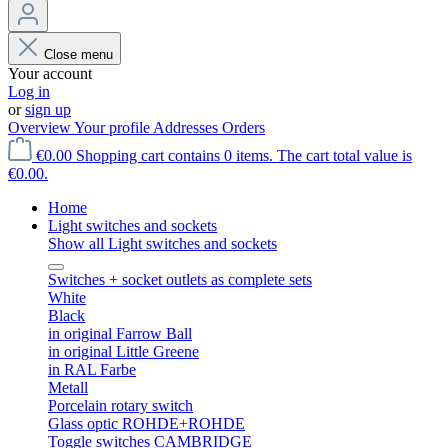
Close menu
Your account
Log in
or
sign up
Overview
Your profile
Addresses
Orders
€0.00
Shopping cart contains 0 items. The cart total value is
€0.00.
Home
Light switches and sockets
Show all Light switches and sockets
Switches + socket outlets as complete sets
White
Black
in original Farrow Ball
in original Little Greene
in RAL Farbe
Metall
Porcelain rotary switch
Glass optic ROHDE+ROHDE
Toggle switches CAMBRIDGE