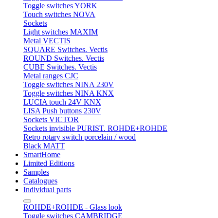
Toggle switches YORK
Touch switches NOVA
Sockets
Light switches MAXIM
Metal VECTIS
SQUARE Switches. Vectis
ROUND Switches. Vectis
CUBE Switches. Vectis
Metal ranges CJC
Toggle switches NINA 230V
Toggle switches NINA KNX
LUCIA touch 24V KNX
LISA Push buttons 230V
Sockets VICTOR
Sockets invisible PURIST. ROHDE+ROHDE
Retro rotary switch porcelain / wood
Black MATT
SmartHome
Limited Editions
Samples
Catalogues
Individual parts
ROHDE+ROHDE - Glass look
Toggle switches CAMBRIDGE